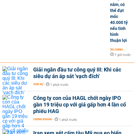
năm, có
thể đạt
mốc
40.000 tỷ
nếu tình
hình
thuận lợi
TÀI CHÍNH
-
7 giờ trước
Giải ngân đầu tư công quý III: Khi các
siêu dự án áp sát 'vạch đích'
THỜI SỰ
-
1 phút trước
Công ty con của HAGL chốt ngày IPO
gần 19 triệu cp với giá gấp hơn 4 lần cổ
phiếu HAG
CHỨNG KHOÁN
-
1 phút trước
Iran xem xét cấm tàu Mỹ qua eo biển