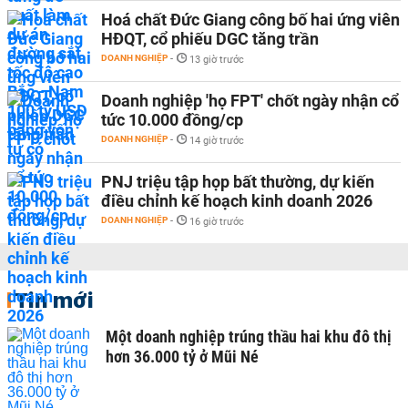
Hoá chất Đức Giang công bố hai ứng viên
HĐQT, cổ phiếu DGC tăng trần
DOANH NGHIỆP
-
13 giờ trước
Doanh nghiệp 'họ FPT' chốt ngày nhận cổ
tức 10.000 đồng/cp
DOANH NGHIỆP
-
14 giờ trước
PNJ triệu tập họp bất thường, dự kiến
điều chỉnh kế hoạch kinh doanh 2026
DOANH NGHIỆP
-
16 giờ trước
Tin mới
Một doanh nghiệp trúng thầu hai khu đô thị
hơn 36.000 tỷ ở Mũi Né