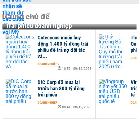
Cùng chủ đề
Trái phiếu doanh nghiệp
Coteccons muốn huy
Thứ
động 1.400 tỷ đồng trái
Quy
phiếu để trả nợ đối tác
phi
và...
DOANH
DOANH NGHIỆP
-
10:59 | 09/12/2025
DIC Corp đã mua lại
Vin
trước hạn 800 tỷ đồng
triệ
trái phiếu
tế
DOANH NGHIỆP
-
DOANH
08:41 | 08/12/2025