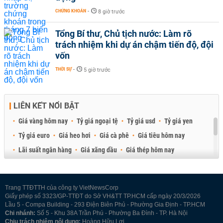
CHỨNG KHOÁN
-
8 giờ trước
Tổng Bí thư, Chủ tịch nước: Làm rõ
trách nhiệm khi dự án chậm tiến độ, đội
vốn
THỜI SỰ
-
5 giờ trước
LIÊN KẾT NỔI BẬT
Giá vàng hôm nay
Tỷ giá ngoại tệ
Tỷ giá usd
Tỷ giá yen
Tỷ giá euro
Giá heo hơi
Giá cà phê
Giá tiêu hôm nay
Lãi suất ngân hàng
Giá xăng dầu
Giá thép hôm nay
Giá sầu riêng
Giá thịt heo
Giá gạo
Giá cao su
Best Retail Brokers
Diễn đàn đầu tư Việt Nam 2026
Trang TTĐTTH của công ty VietNewsCorp
Giấy phép số 3323/GP-TTĐT do Sở VH&TT TP.HCM cấp ngày 20/3/2026
Lầu 5 - Compa Building - 293 Điện Biên Phủ - Phường Gia Định - TP.HCM
Chi nhánh:
Số 5 - Khu 38A Trần Phú - Phường Ba Đình - TP. Hà Nội
Chịu trách nhiệm nội dung:
Hoàng Hữu Lợi