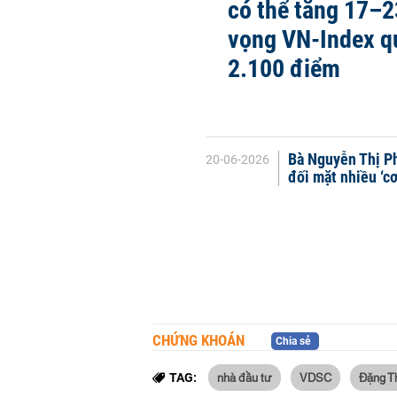
có thể tăng 17–2
vọng VN-Index 
2.100 điểm
Bà Nguyễn Thị P
20-06-2026
đối mặt nhiều ‘c
CHỨNG KHOÁN
Chia sẻ
nhà đầu tư
VDSC
Đặng T
TAG: