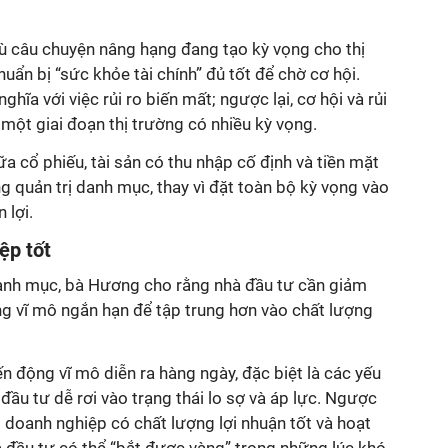
dù câu chuyện nâng hạng đang tạo kỳ vọng cho thị
uẩn bị “sức khỏe tài chính” đủ tốt để chờ cơ hội.
ĩa với việc rủi ro biến mất; ngược lại, cơ hội và rủi
 một giai đoạn thị trường có nhiều kỳ vọng.
giữa cổ phiếu, tài sản có thu nhập cố định và tiền mặt
ng quản trị danh mục, thay vì đặt toàn bộ kỳ vọng vào
 lợi.
ệp tốt
anh mục, bà Hương cho rằng nhà đầu tư cần giảm
ng vĩ mô ngắn hạn để tập trung hơn vào chất lượng
ến động vĩ mô diễn ra hàng ngày, đặc biệt là các yếu
à đầu tư dễ rơi vào trạng thái lo sợ và áp lực. Ngược
g doanh nghiệp có chất lượng lợi nhuận tốt và hoạt