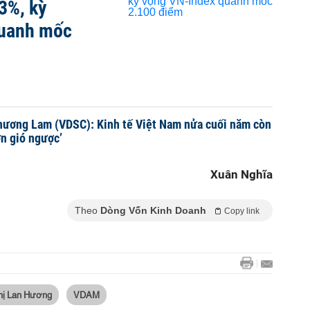
3%, kỳ
quanh mốc
hương Lam (VDSC): Kinh tế Việt Nam nửa cuối năm còn
ơn gió ngược’
Xuân Nghĩa
Theo
Dòng Vốn Kinh Doanh
Copy link
hị Lan Hương
VDAM