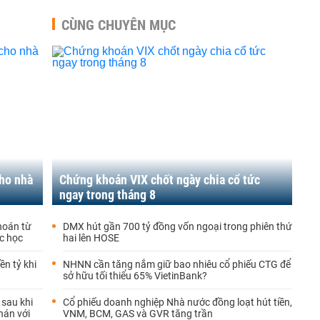
CÙNG CHUYÊN MỤC
cho nhà
Chứng khoán VIX chốt ngày chia cổ tức
ngay trong tháng 8
hoán từ
DMX hút gần 700 tỷ đồng vốn ngoại trong phiên thứ
ắc học
hai lên HOSE
ền tỷ khi
NHNN cần tăng nắm giữ bao nhiêu cổ phiếu CTG để
sở hữu tối thiểu 65% VietinBank?
 sau khi
Cổ phiếu doanh nghiệp Nhà nước đồng loạt hút tiền,
hán với
VNM, BCM, GAS và GVR tăng trần