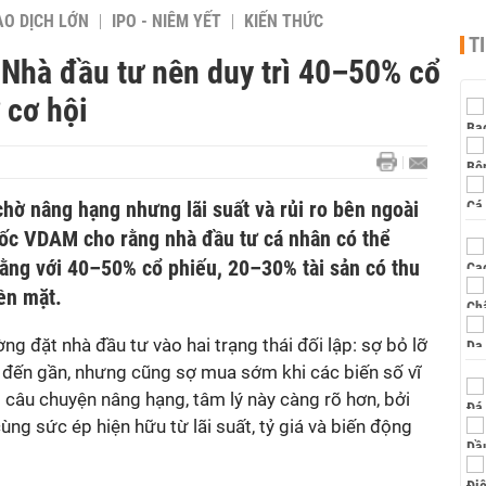
AO DỊCH LỚN
IPO - NIÊM YẾT
KIẾN THỨC
T
hà đầu tư nên duy trì 40–50% cổ
 cơ hội
chờ nâng hạng nhưng lãi suất và rủi ro bên ngoài
ốc VDAM cho rằng nhà đầu tư cá nhân có thể
ng với 40–50% cổ phiếu, 20–30% tài sản có thu
ền mặt.
g đặt nhà đầu tư vào hai trạng thái đối lập: sợ bỏ lỡ
 đến gần, nhưng cũng sợ mua sớm khi các biến số vĩ
 câu chuyện nâng hạng, tâm lý này càng rõ hơn, bởi
ùng sức ép hiện hữu từ lãi suất, tỷ giá và biến động