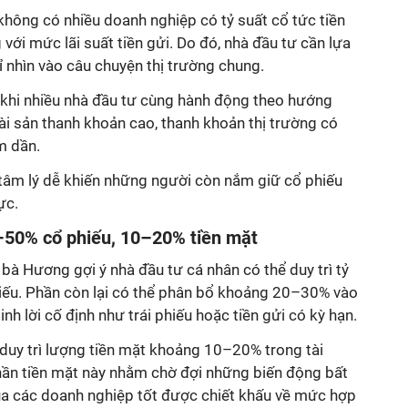
 không có nhiều doanh nghiệp có tỷ suất cổ tức tiền
với mức lãi suất tiền gửi. Do đó, nhà đầu tư cần lựa
ỉ nhìn vào câu chuyện thị trường chung.
hi nhiều nhà đầu tư cùng hành động theo hướng
tài sản thanh khoản cao, thanh khoản thị trường có
m dần.
 tâm lý dễ khiến những người còn nắm giữ cổ phiếu
ực.
50% cổ phiếu, 10–20% tiền mặt
à Hương gợi ý nhà đầu tư cá nhân có thể duy trì tỷ
ếu. Phần còn lại có thể phân bổ khoảng 20–30% vào
inh lời cố định như trái phiếu hoặc tiền gửi có kỳ hạn.
 duy trì lượng tiền mặt khoảng 10–20% trong tài
hần tiền mặt này nhằm chờ đợi những biến động bất
của các doanh nghiệp tốt được chiết khấu về mức hợp