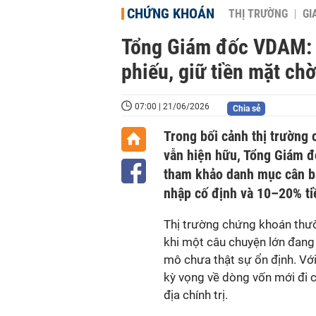
CHỨNG KHOÁN
THỊ TRƯỜNG
GI
Tổng Giám đốc VDAM: N
phiếu, giữ tiền mặt chờ
07:00 | 21/06/2026
Chia sẻ
Trong bối cảnh thị trường 
vẫn hiện hữu, Tổng Giám đ
tham khảo danh mục cân bằ
nhập cố định và 10–20% ti
Thị trường chứng khoán thườn
khi một câu chuyện lớn đang
mô chưa thật sự ổn định. Với
kỳ vọng về dòng vốn mới đi c
địa chính trị.