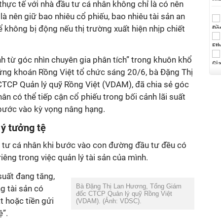
thực tế với nhà đầu tư cá nhân không chỉ là có nên
à nên giữ bao nhiêu cổ phiếu, bao nhiêu tài sản an
ể không bị động nếu thị trường xuất hiện nhịp chiết
h từ góc nhìn chuyên gia phân tích” trong khuôn khổ
ng khoán Rồng Việt tổ chức sáng 20/6, bà Đặng Thị
TCP Quản lý quỹ Rồng Việt (VDAM), đã chia sẻ góc
ân có thể tiếp cận cổ phiếu trong bối cảnh lãi suất
bước vào kỳ vọng nâng hạng.
 ý tưởng tệ
 tư cá nhân khi bước vào con đường đầu tư đều có
êng trong việc quản lý tài sản của mình.
 suất đang tăng,
Bà Đặng Thị Lan Hương, Tổng Giám
g tài sản có
đốc CTCP Quản lý quỹ Rồng Việt
t hoặc tiền gửi
(VDAM). (Ảnh: VDSC).
ệ”.