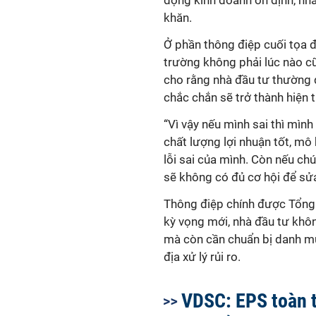
động kinh doanh ổn định, nh
khăn.
Ở phần thông điệp cuối tọa 
trường không phải lúc nào c
cho rằng nhà đầu tư thường
chắc chắn sẽ trở thành hiện 
“Vì vậy nếu mình sai thì mìn
chất lượng lợi nhuận tốt, mô 
lỗi sai của mình. Còn nếu ch
sẽ không có đủ cơ hội để sửa
Thông điệp chính được Tổng
kỳ vọng mới, nhà đầu tư khôn
mà còn cần chuẩn bị danh mụ
địa xử lý rủi ro.
VDSC: EPS toàn t