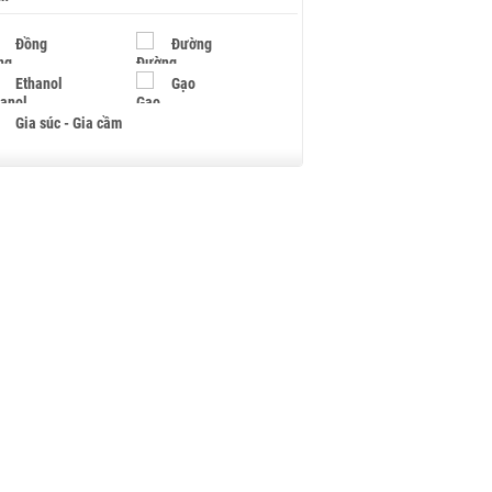
Đồng
Đường
Ethanol
Gạo
Gia súc - Gia cầm
Giấy
Gỗ
Hạt điều
Hồ tiêu - Hạt tiêu
Khí đốt
Kim loại khác
Mắc ca
Muối
Ngũ cốc
Nhựa - Hạt nhựa
Palladium
Phân bón