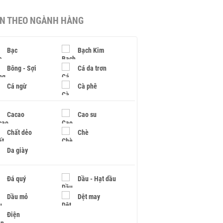
IN THEO NGÀNH HÀNG
Bạc
Bạch Kim
Bông - Sợi
Cá da trơn
Cá ngừ
Cà phê
Cacao
Cao su
Chất dẻo
Chè
Da giày
Đá quý
Dầu - Hạt dầu
Dầu mỏ
Dệt may
Điện