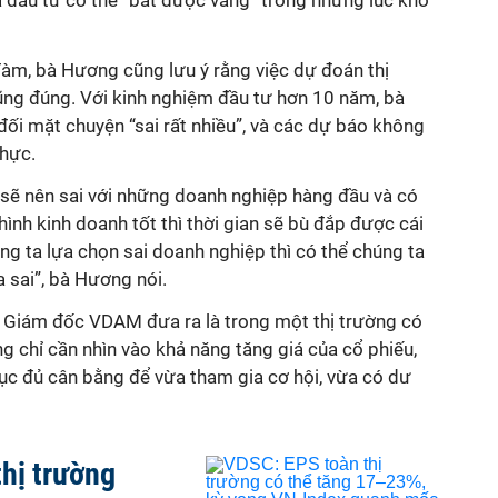
à đầu tư có thể “bắt được vàng” trong những lúc khó
đàm, bà Hương cũng lưu ý rằng việc dự đoán thị
ũng đúng. Với kinh nghiệm đầu tư hơn 10 năm, bà
đối mặt chuyện
“sai rất nhiều”, và các dự báo không
thực.
h sẽ nên sai với những doanh nghiệp hàng đầu và có
hình kinh doanh tốt thì thời gian sẽ bù đắp được cái
úng ta lựa chọn sai doanh nghiệp thì có thể chúng ta
 sai”, bà Hương nói.
 Giám đốc VDAM đưa ra là trong một thị trường có
g chỉ cần nhìn vào khả năng tăng giá của cổ phiếu,
c đủ cân bằng để vừa tham gia cơ hội, vừa có dư
hị trường