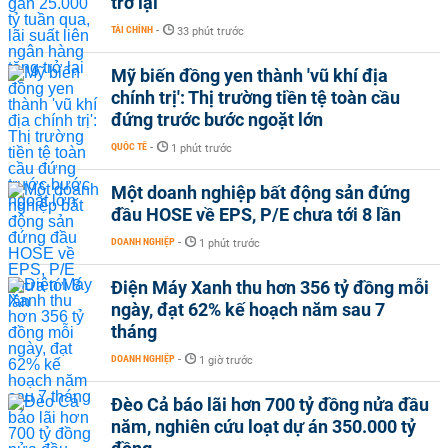
trở lại
TÀI CHÍNH
-
33 phút trước
Mỹ biến đồng yen thành 'vũ khí địa
chính trị': Thị trường tiền tệ toàn cầu
đứng trước bước ngoặt lớn
QUỐC TẾ
-
1 phút trước
Một doanh nghiệp bất động sản đứng
đầu HOSE về EPS, P/E chưa tới 8 lần
DOANH NGHIỆP
-
1 phút trước
Điện Máy Xanh thu hơn 356 tỷ đồng mỗi
ngày, đạt 62% kế hoạch năm sau 7
tháng
DOANH NGHIỆP
-
1 giờ trước
Đèo Cả báo lãi hơn 700 tỷ đồng nửa đầu
năm, nghiên cứu loạt dự án 350.000 tỷ