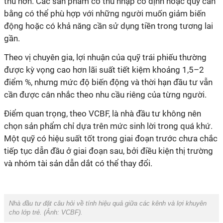
thủ hơn. Các sản phẩm có thu nhập cố định hoặc quỹ cân
bằng có thể phù hợp với những người muốn giảm biến
động hoặc có khả năng cần sử dụng tiền trong tương lai
gần.
Theo vị
chuyên gia
, lợi nhuận của quỹ trái phiếu thường
được kỳ vọng cao hơn lãi suất tiết kiệm khoảng 1,5–2
điểm %, nhưng mức độ biến động và thời hạn đầu tư vẫn
cần được cân nhắc theo nhu cầu riêng của từng người.
Điểm quan trọng, theo VCBF, là nhà đầu tư không nên
chọn sản phẩm chỉ dựa trên mức sinh lời trong quá khứ.
Một quỹ có hiệu suất tốt trong giai đoạn trước chưa chắc
tiếp tục dẫn đầu ở giai đoạn sau, bởi điều kiện thị trường
và nhóm tài sản dẫn dắt có thể thay đổi.
Nhà đầu tư đặt câu hỏi về tính hiệu quả giữa các kênh và lợi khuyên
cho lớp trẻ. (Ảnh: VCBF).