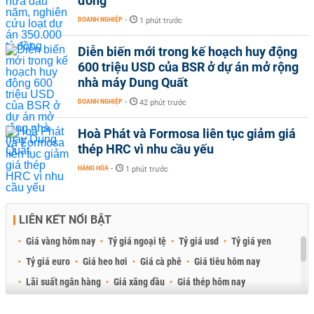
đồng
DOANH NGHIỆP
-
1 phút trước
Diễn biến mới trong kế hoạch huy động
600 triệu USD của BSR ở dự án mở rộng
nhà máy Dung Quất
DOANH NGHIỆP
-
42 phút trước
Hoà Phát và Formosa liên tục giảm giá
thép HRC vì nhu cầu yếu
HÀNG HÓA
-
1 phút trước
LIÊN KẾT NỔI BẬT
Giá vàng hôm nay
Tỷ giá ngoại tệ
Tỷ giá usd
Tỷ giá yen
Tỷ giá euro
Giá heo hơi
Giá cà phê
Giá tiêu hôm nay
Lãi suất ngân hàng
Giá xăng dầu
Giá thép hôm nay
Giá sầu riêng
Giá thịt heo
Giá gạo
Giá cao su