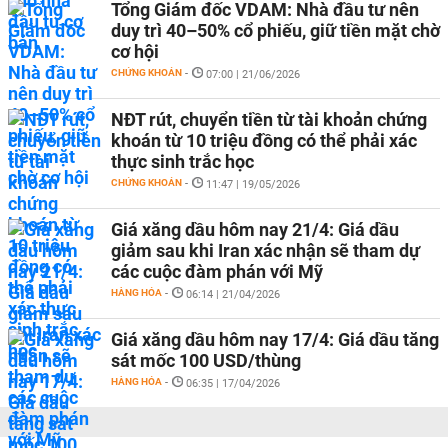
Tổng Giám đốc VDAM: Nhà đầu tư nên
duy trì 40–50% cổ phiếu, giữ tiền mặt chờ
cơ hội
CHỨNG KHOÁN
-
07:00 | 21/06/2026
NĐT rút, chuyển tiền từ tài khoản chứng
khoán từ 10 triệu đồng có thể phải xác
thực sinh trắc học
CHỨNG KHOÁN
-
11:47 | 19/05/2026
Giá xăng dầu hôm nay 21/4: Giá dầu
giảm sau khi Iran xác nhận sẽ tham dự
các cuộc đàm phán với Mỹ
HÀNG HÓA
-
06:14 | 21/04/2026
Giá xăng dầu hôm nay 17/4: Giá dầu tăng
sát mốc 100 USD/thùng
HÀNG HÓA
-
06:35 | 17/04/2026