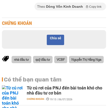
Theo
Dòng Vốn Kinh Doanh
Copy link
CHỨNG KHOÁN
Chia sẻ
nhà đầu tư
quỹ đầu tư
VCBF
Nguyễn Thị Hằng Nga
Có thể bạn quan tâm
Từ cú rơi của PNJ đến bài toán khó cho
nhà đầu tư cơ bản
CHỨNG KHOÁN
-
19:13 | 06/07/2026