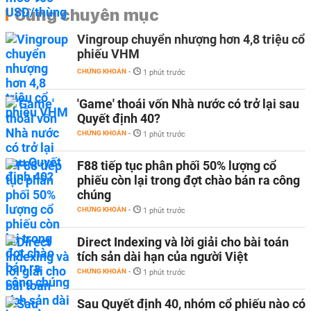
Cùng chuyên mục
Vingroup chuyển nhượng hơn 4,8 triệu cổ
phiếu VHM
CHỨNG KHOÁN
-
1 phút trước
'Game' thoái vốn Nhà nước có trở lại sau
Quyết định 40?
CHỨNG KHOÁN
-
1 phút trước
F88 tiếp tục phân phối 50% lượng cổ
phiếu còn lại trong đợt chào bán ra công
chúng
CHỨNG KHOÁN
-
1 phút trước
Direct Indexing và lời giải cho bài toán
tích sản dài hạn của người Việt
CHỨNG KHOÁN
-
1 phút trước
Sau Quyết định 40, nhóm cổ phiếu nào có