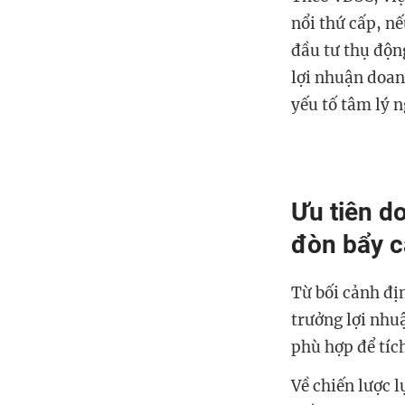
nổi thứ cấp, nế
đầu tư thụ độn
lợi nhuận doan
yếu tố tâm lý 
Ưu tiên do
đòn bẩy 
Từ bối cảnh địn
trưởng lợi nhuậ
phù hợp để tích
Về chiến lược 