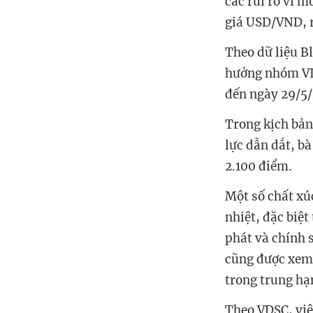
các rủi ro vĩ mô
giá USD/VND, r
Theo dữ liệu B
hưởng nhóm VIC
đến ngày 29/5
Trong kịch bản
lực dẫn dắt, b
2.100 điểm.
Một số chất xúc
nhiệt, đặc biệt
phát và chính 
cũng được xem 
trong trung hạ
Theo VDSC, việ