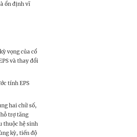
à ổn định vĩ
 kỳ vọng của cổ
 EPS và thay đổi
ước tính EPS
ụng hai chữ số,
 hỗ trợ tăng
u thuộc hệ sinh
ùng kỳ, tiến độ