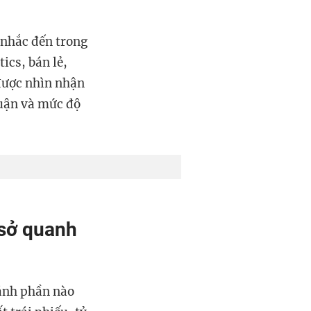
 nhắc đến trong
ics, bán lẻ,
 được nhìn nhận
huận và mức độ
 sở quanh
 ánh phần nào