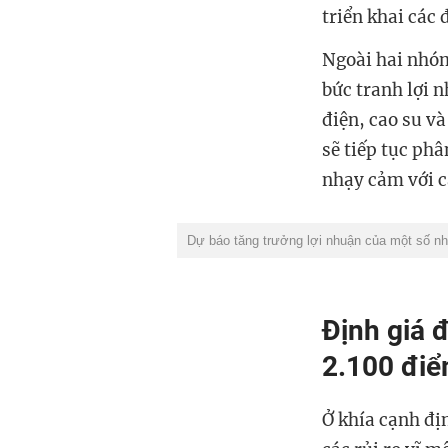
triển khai các 
Ngoài hai nhóm
bức tranh lợi n
điện, cao su v
sẽ tiếp tục ph
nhạy cảm với c
Dự báo tăng trưởng lợi nhuận của một số n
Định giá 
2.100 đi
Ở khía cạnh đị