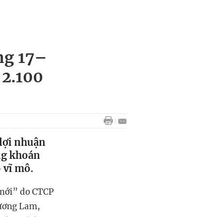
ng 17–
2.100
lợi nhuận
ng khoán
 vĩ mô.
 mới” do CTCP
hương Lam,