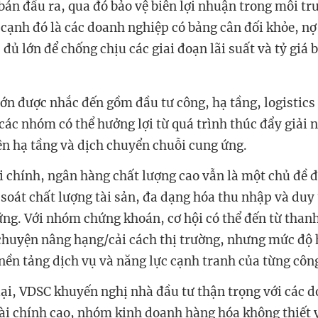
bán đầu ra, qua đó bảo vệ biên lợi nhuận trong môi tr
 cạnh đó là các doanh nghiệp có bảng cân đối khỏe, nợ
 đủ lớn để chống chịu các giai đoạn lãi suất và tỷ giá 
lớn được nhắc đến gồm đầu tư công, hạ tầng, logistics
 các nhóm có thể hưởng lợi từ quá trình thúc đẩy giải 
ện hạ tầng và dịch chuyển chuỗi cung ứng.
 chính, ngân hàng chất lượng cao vẫn là một chủ đề 
soát chất lượng tài sản, đa dạng hóa thu nhập và duy 
ững. Với nhóm chứng khoán, cơ hội có thể đến từ than
chuyện nâng hạng/cải cách thị trường, nhưng mức độ 
nền tảng dịch vụ và năng lực cạnh tranh của từng công
lại, VDSC khuyến nghị nhà đầu tư thận trọng với các 
ài chính cao, nhóm kinh doanh hàng hóa không thiết 