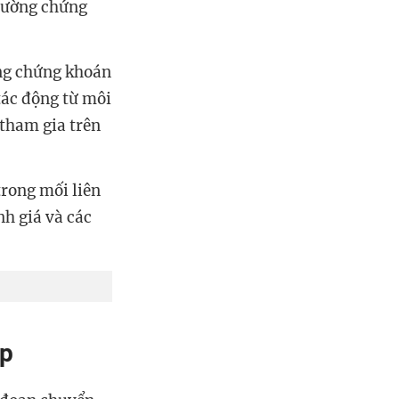
trường chứng
ờng chứng khoán
tác động từ môi
 tham gia trên
trong mối liên
nh giá và các
ép