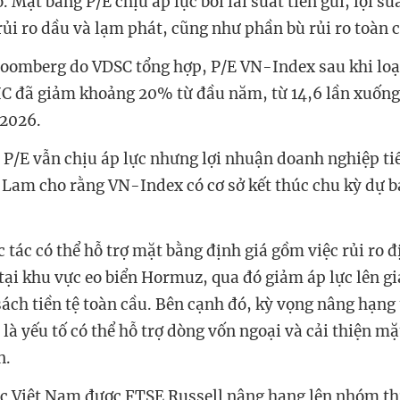
. Mặt bằng P/E chịu áp lực bởi lãi suất tiền gửi, lợi suấ
ủi ro dầu và lạm phát, cũng như phần bù rủi ro toàn 
loomberg do VDSC tổng hợp, P/E VN-Index sau khi loạ
 đã giảm khoảng 20% từ đầu năm, từ 14,6 lần xuống 1
/2026.
 P/E vẫn chịu áp lực nhưng lợi nhuận doanh nghiệp tiế
à Lam cho rằng VN-Index có cơ sở kết thúc chu kỳ dự
 tác có thể hỗ trợ mặt bằng định giá gồm việc rủi ro đ
 tại khu vực eo biển Hormuz, qua đó giảm áp lực lên g
sách tiền tệ toàn cầu. Bên cạnh đó, kỳ vọng nâng hạng 
là yếu tố có thể hỗ trợ dòng vốn ngoại và cải thiện mặ
n.
c Việt Nam được FTSE Russell nâng hạng lên nhóm th