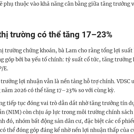
ẽ phụ thuộc vào khả năng cân bằng giữa tăng trưởng v
thị trường có thể tăng 17–23%
thị trường chứng khoán, bà Lam cho rằng tổng lợi suất
 góp bởi ba yếu tố chính: tỷ suất cổ tức, tăng trưởng
P/E.
 trưởng lợi nhuận vẫn là nền tảng hỗ trợ chính. VDSC 
g năm 2026 có thể tăng 17–23% so với cùng kỳ.
 tiếp tục đóng vai trò dẫn dắt nhờ tăng trưởng tín d
uần (NIM) còn chịu áp lực trong môi trường chính sách
nh đó, nhóm bất động sản dân cư, đặc biệt các cổ phiế
 có thể đóng góp đáng kể nhờ nền lợi nhuận thấp của c