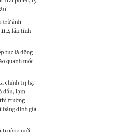
t trái phiếu, tỷ
cầu.
i trừ ảnh
1,4 lần tính
p tục là động
 báo quanh mốc
ịa chính trị hạ
iá dầu, lạm
thị trường
t bằng định giá
ị trường mới