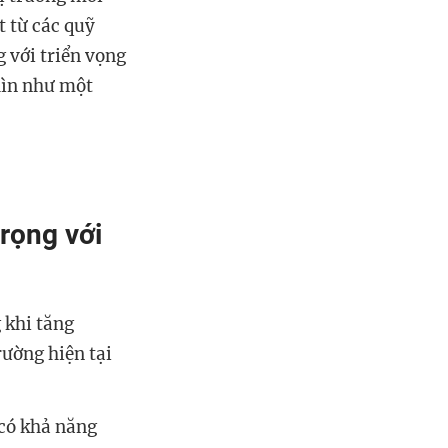
t từ các quỹ
 với triển vọng
nhìn như một
trọng với
 khi tăng
rường hiện tại
 có khả năng