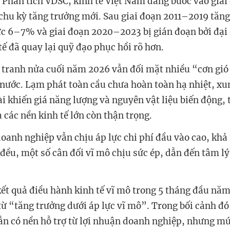
Phân tích VDSC, kinh tế Việt Nam đang bước vào gia
chu kỳ tăng trưởng mới. Sau giai đoạn 2011–2019 tăng
 6–7% và giai đoạn 2020–2023 bị gián đoạn bởi đại 
ế đã quay lại quỹ đạo phục hồi rõ hơn.
 tranh nửa cuối năm 2026 vẫn đối mặt nhiều “cơn gió
 nước. Lạm phát toàn cầu chưa hoàn toàn hạ nhiệt, xu
ài khiến giá năng lượng và nguyên vật liệu biến động, 
a các nền kinh tế lớn còn thận trọng.
doanh nghiệp vẫn chịu áp lực chi phí đầu vào cao, khả
đều, một số cân đối vĩ mô chịu sức ép, dẫn đến tâm lý
ết quả điều hành kinh tế vĩ mô trong 5 tháng đầu năm
ừ “tăng trưởng dưới áp lực vĩ mô”. Trong bối cảnh đó,
n có nền hỗ trợ từ lợi nhuận doanh nghiệp, nhưng m