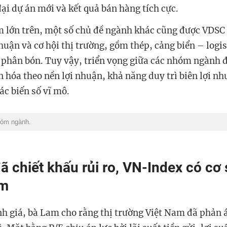
đại dự án mới và kết quả bán hàng tích cực.
 lớn trên, một số chủ đề ngành khác cũng được VDSC
huận và cơ hội thị trường, gồm thép, cảng biển – logist
à phân bón. Tuy vậy, triển vọng giữa các nhóm ngành
ân hóa theo nền lợi nhuận, khả năng duy trì biên lợi n
ác biến số vĩ mô.
hóm ngành.
đã chiết khấu rủi ro, VN-Index có cơ
ểm
nh giá, bà Lam cho rằng thị trường Việt Nam đã phản