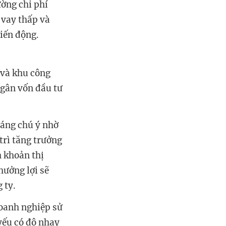
ường chi phí
 vay thấp và
biến động.
 và khu công
ngân vốn đầu tư
đáng chú ý nhờ
trì tăng trưởng
h khoản thị
hưởng lợi sẽ
 ty.
doanh nghiệp sử
yếu có độ nhạy