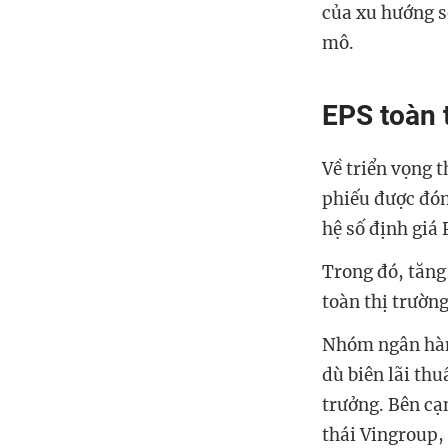
của xu hướng s
mô.
EPS toàn 
Về triển vọng 
phiếu được đóng
hệ số định giá 
Trong đó, tăng
toàn thị trườn
Nhóm ngân hàng
dù biên lãi th
trưởng. Bên cạ
thái Vingroup,