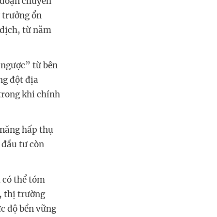
i đoạn chuyển
 trưởng ổn
dịch, từ năm
 ngược” từ bên
ng đột địa
trong khi chính
 năng hấp thụ
 đầu tư còn
 có thể tóm
 thị trường
ức độ bền vững