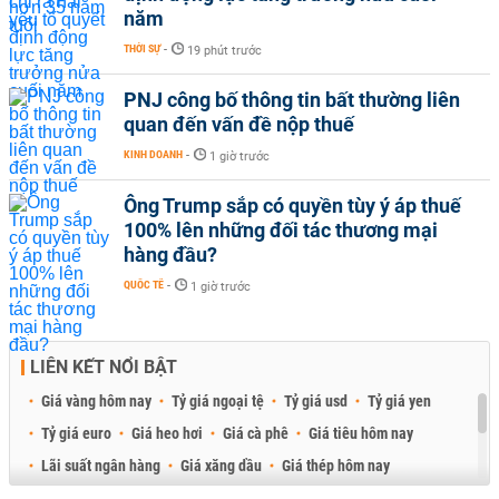
năm
THỜI SỰ
-
19 phút trước
PNJ công bố thông tin bất thường liên
quan đến vấn đề nộp thuế
KINH DOANH
-
1 giờ trước
Ông Trump sắp có quyền tùy ý áp thuế
100% lên những đối tác thương mại
hàng đầu?
QUỐC TẾ
-
1 giờ trước
LIÊN KẾT NỔI BẬT
Giá vàng hôm nay
Tỷ giá ngoại tệ
Tỷ giá usd
Tỷ giá yen
Tỷ giá euro
Giá heo hơi
Giá cà phê
Giá tiêu hôm nay
Lãi suất ngân hàng
Giá xăng dầu
Giá thép hôm nay
Giá sầu riêng
Giá thịt heo
Giá gạo
Giá cao su