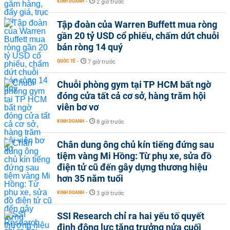
KINH DOANH
-
2 giờ trước
Tập đoàn của Warren Buffett mua ròng
gần 20 tỷ USD cổ phiếu, chấm dứt chuỗi
bán ròng 14 quý
QUỐC TẾ
-
7 giờ trước
Chuỗi phòng gym tại TP HCM bất ngờ
đóng cửa tất cả cơ sở, hàng trăm hội
viên bơ vơ
KINH DOANH
-
8 giờ trước
Chân dung ông chủ kín tiếng đứng sau
tiệm vàng Mi Hồng: Từ phụ xe, sửa đồ
điện tử cũ đến gây dựng thương hiệu
hơn 35 năm tuổi
KINH DOANH
-
3 giờ trước
SSI Research chỉ ra hai yếu tố quyết
định động lực tăng trưởng nửa cuối