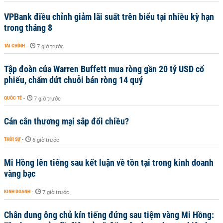
VPBank điều chỉnh giảm lãi suất trên biểu tại nhiều kỳ hạn
trong tháng 8
TÀI CHÍNH
-
7 giờ trước
Tập đoàn của Warren Buffett mua ròng gần 20 tỷ USD cổ
phiếu, chấm dứt chuỗi bán ròng 14 quý
QUỐC TẾ
-
7 giờ trước
Cán cân thương mại sắp đổi chiều?
THỜI SỰ
-
6 giờ trước
Mi Hồng lên tiếng sau kết luận về tồn tại trong kinh doanh
vàng bạc
KINH DOANH
-
7 giờ trước
Chân dung ông chủ kín tiếng đứng sau tiệm vàng Mi Hồng: