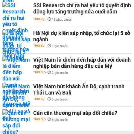
SSI Research chỉ ra hai yếu tố quyết định
động lực tăng trưởng nửa cuối năm
THỜI SỰ
-
19 phút trước
Hà Nội dự kiến sáp nhập, tổ chức lại 5 sở
ngành
THỜI SỰ
-
1 giờ trước
Việt Nam là điểm đến hấp dẫn với doanh
nghiệp bán dẫn hàng đầu của Mỹ
THỜI SỰ
-
2 giờ trước
Việt Nam hút khách Ấn Độ, cạnh tranh
Thái Lan và Bali
THỜI SỰ
-
5 giờ trước
Cán cân thương mại sắp đổi chiều?
THỜI SỰ
-
6 giờ trước