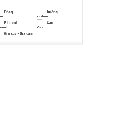
Đồng
Đường
Ethanol
Gạo
Gia súc - Gia cầm
Giấy
Gỗ
Hạt điều
Hồ tiêu - Hạt tiêu
Khí đốt
Kim loại khác
Mắc ca
Muối
Ngũ cốc
Nhựa - Hạt nhựa
Palladium
Phân bón