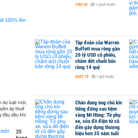
THỜI SỰ
-
1 phút trước
Tập đoàn của Warren
Buffett mua ròng gần
20 tỷ USD cổ phiếu,
chấm dứt chuỗi bán
ròng 14 quý
QUỐC TẾ
-
1 giờ trước
Chân dung ông chủ kín
 dự luật mới,
tiếng đứng sau tiệm
yền áp thuế
vàng Mi Hồng: Từ phụ
g đầu dầu khí
xe, sửa đồ điện tử cũ
đến gây dựng thương
25
hiệu hơn 35 năm tuổi
bang