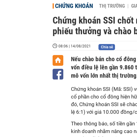
CHỨNG KHOÁN
THỊ TRƯỜNG
GI
Chứng khoán SSI chốt 
phiếu thưởng và chào 
08:06 | 14/08/2021
Chia sẻ
Nếu chào bán cho cổ đông 
vốn điều lệ lên gần 9.860 
mô vốn lớn nhất thị trường
Chứng khoán SSI (Mã: SSI) v
cổ phần cho cổ đông hiện hữ
đó, Chứng khoán SSI sẽ chào
lệ 6:1) với giá 10.000 đồng/
Theo thông báo, số tiền gần
kinh doanh nhằm nâng cao nă