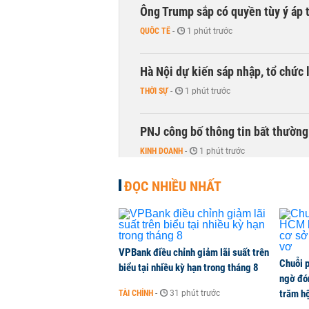
Ông Trump sắp có quyền tùy ý áp 
QUỐC TẾ
-
1 phút trước
Hà Nội dự kiến sáp nhập, tổ chức 
THỜI SỰ
-
1 phút trước
PNJ công bố thông tin bất thường
KINH DOANH
-
1 phút trước
ĐỌC NHIỀU NHẤT
Vận tải biển toàn cầu tăng mạnh b
QUỐC TẾ
-
1 phút trước
Việt Nam là điểm đến hấp dẫn vớ
VPBank điều chỉnh giảm lãi suất trên
Chuỗi 
biểu tại nhiều kỳ hạn trong tháng 8
THỜI SỰ
-
1 phút trước
ngờ đón
trăm hộ
TÀI CHÍNH
-
31 phút trước