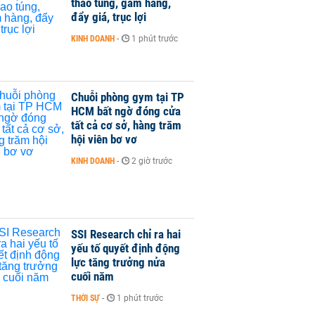
thao túng, găm hàng,
đẩy giá, trục lợi
KINH DOANH
-
1 phút trước
Chuỗi phòng gym tại TP
HCM bất ngờ đóng cửa
tất cả cơ sở, hàng trăm
hội viên bơ vơ
KINH DOANH
-
2 giờ trước
SSI Research chỉ ra hai
yếu tố quyết định động
lực tăng trưởng nửa
cuối năm
THỜI SỰ
-
1 phút trước