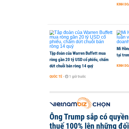
Đại biểu Quốc hội lo xung đột lợi 
KINH D
TÀI CHÍNH
-
1 phút trước
Mi Hồng
Tập đoàn của Warren Buffett mua
tại tro
ròng gần 20 tỷ USD cổ phiếu, chấm
dứt chuỗi bán ròng 14 quý
KINH D
QUỐC TẾ
-
1 giờ trước
Ông Trump sắp có quyền 
thuế 100% lên những đối