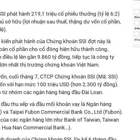
I phát hành 219,1 triệu cổ phiếu thưởng (tỷ lệ 6:2)
ủ sở hữu (lợi nhuận sau thuế, thặng dư vốn cổ phần,
ệ).
 kiến phát hành của Chứng khoán SSI đợt này là
 bán cổ phần cho cổ đông hiện hữu thành công,
điều lệ lên gần 9.860 tỷ đồng, tiếp tục là công ty
ớn nhất thị trường chứng khoán Việt Nam.
vốn, cuối tháng 7, CTCP Chứng khoán SSI (Mã: SSI)
ốn với hạn mức 100 triệu USD (hơn 2.300 tỷ đồng).
ấp từ nhóm các ngân hàng hàng đầu Đài Loan.
 đầu thu xếp và đầu mối khoản vay là Ngân hàng
 và Taipei Fubon Commercial Bank Co., Ltd (Fubon).
 của các ngân hàng lớn như Bank of Taiwan, Taiwan
. Hua Nan Commercial Bank…).
inh doanh của Chứng khoán SSI, lũy kế 6 tháng đầu