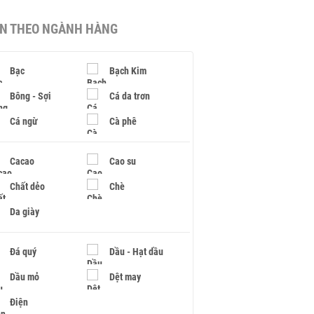
IN THEO NGÀNH HÀNG
Bạc
Bạch Kim
Bông - Sợi
Cá da trơn
Cá ngừ
Cà phê
Cacao
Cao su
Chất dẻo
Chè
Da giày
Đá quý
Dầu - Hạt dầu
Dầu mỏ
Dệt may
Điện