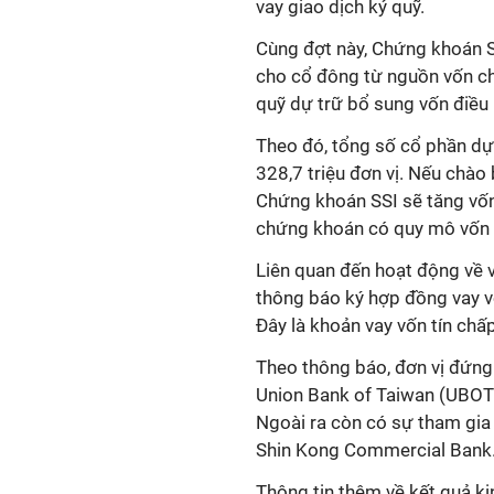
vay giao dịch ký quỹ.
Cùng đợt này, Chứng khoán SS
cho cổ đông từ nguồn vốn ch
quỹ dự trữ bổ sung vốn điều l
Theo đó, tổng số cổ phần dự
328,7 triệu đơn vị. Nếu chào
Chứng khoán SSI sẽ tăng vốn 
chứng khoán có quy mô vốn l
Liên quan đến hoạt động về 
thông báo ký hợp đồng vay v
Đây là khoản vay vốn tín ch
Theo thông báo, đơn vị đứng
Union Bank of Taiwan (UBOT)
Ngoài ra còn có sự tham gia
Shin Kong Commercial Bank
Thông tin thêm về kết quả k