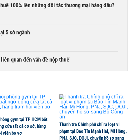
thuế 100% lên những đối tác thương mại hàng đầu?
lại 5 sở ngành
 liên quan đến vấn đề nộp thuế
ất chấp căng thẳng địa chính trị
i doanh nghiệp bán dẫn hàng đầu của Mỹ
phòng gym tại TP HCM bất
Thanh tra Chính phủ chỉ ra loạt vi
g cửa tất cả cơ sở, hàng
phạm tại Bảo Tín Mạnh Hải, Mi Hồng,
i viên bơ vơ
PNJ, SJC, DOJI, chuyển hồ sơ sang