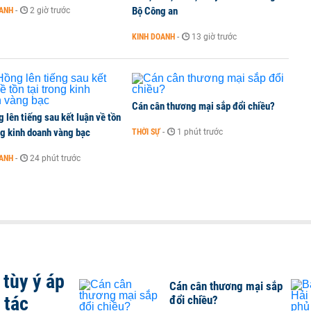
ích khi ngân hàng quản lý tài sản đảm bảo trái phiếu
Bộ Công an
OANH
-
2 giờ trước
KINH DOANH
-
13 giờ trước
Cán cân thương mại sắp đổi chiều?
 lên tiếng sau kết luận về tồn
ng kinh doanh vàng bạc
THỜI SỰ
-
1 phút trước
OANH
-
24 phút trước
tùy ý áp
Cán cân thương mại sắp
 tác
đổi chiều?