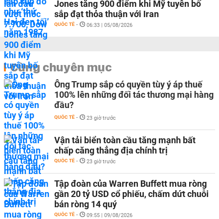
Jones tăng 900 điểm khi Mỹ tuyên bố
sắp đạt thỏa thuận với Iran
QUỐC TẾ
-
06:33 | 05/08/2026
Cùng chuyên mục
Ông Trump sắp có quyền tùy ý áp thuế
100% lên những đối tác thương mại hàng
đầu?
QUỐC TẾ
-
23 giờ trước
Vận tải biển toàn cầu tăng mạnh bất
chấp căng thẳng địa chính trị
QUỐC TẾ
-
23 giờ trước
Tập đoàn của Warren Buffett mua ròng
gần 20 tỷ USD cổ phiếu, chấm dứt chuỗi
bán ròng 14 quý
QUỐC TẾ
-
09:55 | 09/08/2026