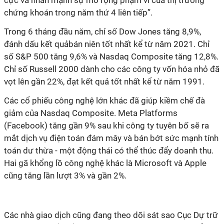
cực và nhấn mạnh sự mở rộng phạm vi của thị trường
chứng khoán trong năm thứ 4 liên tiếp”.
Trong 6 tháng đầu năm, chỉ số Dow Jones tăng 8,9%,
đánh dấu kết quảbán niên tốt nhất kể từ năm 2021. Chỉ
số S&P 500 tăng 9,6% và Nasdaq Composite tăng 12,8%.
Chỉ số Russell 2000 dành cho các công ty vốn hóa nhỏ đã
vọt lên gần 22%, đạt kết quả tốt nhất kể từ năm 1991.
Các cổ phiếu công nghệ lớn khác đã giúp kiềm chế đà
giảm của Nasdaq Composite. Meta Platforms
(Facebook) tăng gần 9% sau khi công ty tuyên bố sẽ ra
mắt dịch vụ điện toán đám mây và bán bớt sức mạnh tính
toán dư thừa - một động thái có thể thúc đẩy doanh thu.
Hai gã khổng lồ công nghệ khác là Microsoft và Apple
cũng tăng lần lượt 3% và gần 2%.
Các nhà giao dịch cũng đang theo dõi sát sao Cục Dự trữ