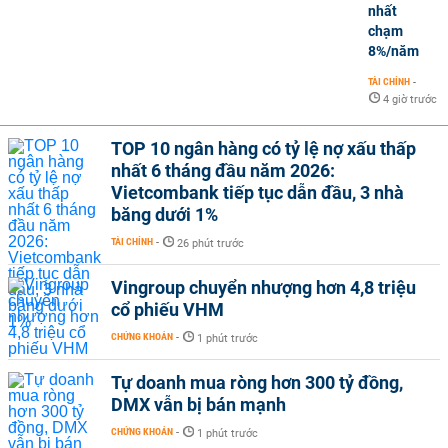
nhất
chạm
8%/năm
TÀI CHÍNH
-
4 giờ trước
TOP 10 ngân hàng có tỷ lệ nợ xấu thấp
nhất 6 tháng đầu năm 2026:
Vietcombank tiếp tục dẫn đầu, 3 nhà
băng dưới 1%
TÀI CHÍNH
-
26 phút trước
Vingroup chuyển nhượng hơn 4,8 triệu
cổ phiếu VHM
CHỨNG KHOÁN
-
1 phút trước
Tự doanh mua ròng hơn 300 tỷ đồng,
DMX vẫn bị bán mạnh
CHỨNG KHOÁN
-
1 phút trước