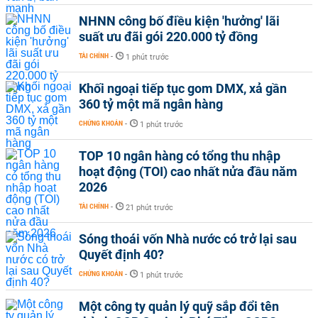
NHNN công bố điều kiện 'hưởng' lãi
suất ưu đãi gói 220.000 tỷ đồng
TÀI CHÍNH
-
1 phút trước
Khối ngoại tiếp tục gom DMX, xả gần
360 tỷ một mã ngân hàng
CHỨNG KHOÁN
-
1 phút trước
TOP 10 ngân hàng có tổng thu nhập
hoạt động (TOI) cao nhất nửa đầu năm
2026
TÀI CHÍNH
-
21 phút trước
Sóng thoái vốn Nhà nước có trở lại sau
Quyết định 40?
CHỨNG KHOÁN
-
1 phút trước
Một công ty quản lý quỹ sắp đổi tên