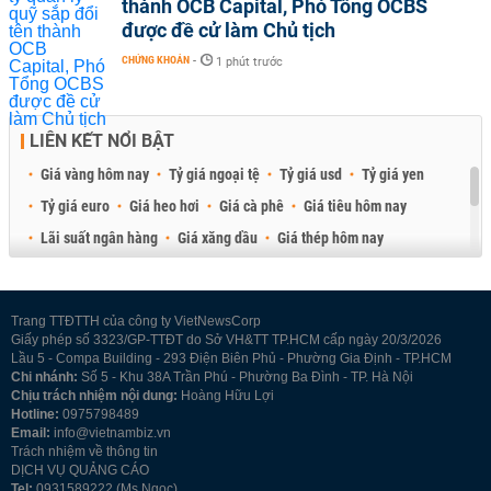
thành OCB Capital, Phó Tổng OCBS
được đề cử làm Chủ tịch
CHỨNG KHOÁN
-
1 phút trước
LIÊN KẾT NỔI BẬT
Giá vàng hôm nay
Tỷ giá ngoại tệ
Tỷ giá usd
Tỷ giá yen
Tỷ giá euro
Giá heo hơi
Giá cà phê
Giá tiêu hôm nay
Lãi suất ngân hàng
Giá xăng dầu
Giá thép hôm nay
Giá sầu riêng
Giá thịt heo
Giá gạo
Giá cao su
Best Retail Brokers
Diễn đàn đầu tư Việt Nam 2026
Trang TTĐTTH của công ty VietNewsCorp
Giấy phép số 3323/GP-TTĐT do Sở VH&TT TP.HCM cấp ngày 20/3/2026
Lầu 5 - Compa Building - 293 Điện Biên Phủ - Phường Gia Định - TP.HCM
Chi nhánh:
Số 5 - Khu 38A Trần Phú - Phường Ba Đình - TP. Hà Nội
Chịu trách nhiệm nội dung:
Hoàng Hữu Lợi
Hotline:
0975798489
Email:
info@vietnambiz.vn
Trách nhiệm về thông tin
DỊCH VỤ QUẢNG CÁO
Tel:
0931589222 (Ms Ngọc)