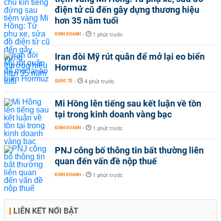
điện tử cũ đến gây dựng thương hiệu
hơn 35 năm tuổi
KINH DOANH
-
1 phút trước
Iran đòi Mỹ rút quân để mở lại eo biển
Hormuz
QUỐC TẾ
-
4 phút trước
Mi Hồng lên tiếng sau kết luận về tồn
tại trong kinh doanh vàng bạc
KINH DOANH
-
1 phút trước
PNJ công bố thông tin bất thường liên
quan đến vấn đề nộp thuế
KINH DOANH
-
1 phút trước
LIÊN KẾT NỔI BẬT