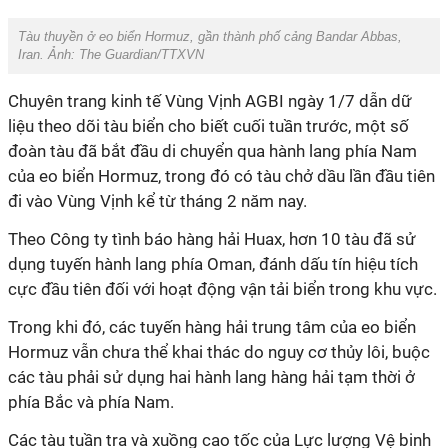
Tàu thuyền ở eo biển Hormuz, gần thành phố cảng Bandar Abbas,
Iran. Ảnh: The Guardian/TTXVN
Chuyên trang kinh tế Vùng Vịnh AGBI ngày 1/7 dẫn dữ
liệu theo dõi tàu biển cho biết cuối tuần trước, một số
đoàn tàu đã bắt đầu di chuyển qua hành lang phía Nam
của eo biển Hormuz, trong đó có tàu chở dầu lần đầu tiên
đi vào Vùng Vịnh kể từ tháng 2 năm nay.
Theo Công ty tình báo hàng hải Huax, hơn 10 tàu đã sử
dụng tuyến hành lang phía Oman, đánh dấu tín hiệu tích
cực đầu tiên đối với hoạt động vận tải biển trong khu vực.
Trong khi đó, các tuyến hàng hải trung tâm của eo biển
Hormuz vẫn chưa thể khai thác do nguy cơ thủy lôi, buộc
các tàu phải sử dụng hai hành lang hàng hải tạm thời ở
phía Bắc và phía Nam.
Các tàu tuần tra và xuồng cao tốc của Lực lượng Vệ binh