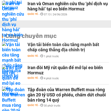
Iran và Oman nghiên cứu thu ‘phí dịch vụ
hàng hải’ tại eo biển Hormuz
QUỐC TẾ
-
07:13 | 24/06/2026
Cùng chuyên mục
Vận tải biển toàn cầu tăng mạnh bất
chấp căng thẳng địa chính trị
QUỐC TẾ
-
1 phút trước
Iran đòi Mỹ rút quân để mở lại eo biển
Hormuz
QUỐC TẾ
-
4 phút trước
Tập đoàn của Warren Buffett mua ròng
gần 20 tỷ USD cổ phiếu, chấm dứt chuỗi
bán ròng 14 quý
QUỐC TẾ
-
30 phút trước