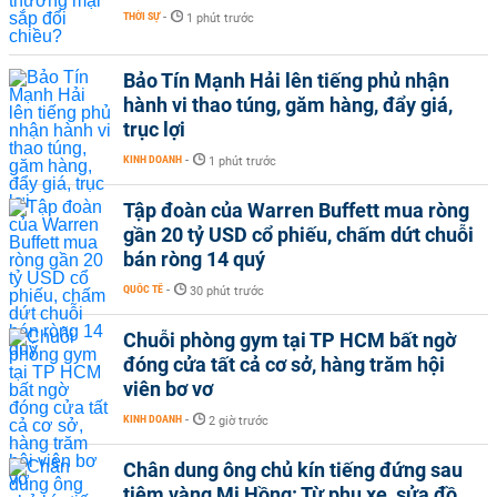
THỜI SỰ
-
1 phút trước
Bảo Tín Mạnh Hải lên tiếng phủ nhận
hành vi thao túng, găm hàng, đẩy giá,
trục lợi
KINH DOANH
-
1 phút trước
Tập đoàn của Warren Buffett mua ròng
gần 20 tỷ USD cổ phiếu, chấm dứt chuỗi
bán ròng 14 quý
QUỐC TẾ
-
30 phút trước
Chuỗi phòng gym tại TP HCM bất ngờ
đóng cửa tất cả cơ sở, hàng trăm hội
viên bơ vơ
KINH DOANH
-
2 giờ trước
Chân dung ông chủ kín tiếng đứng sau
tiệm vàng Mi Hồng: Từ phụ xe, sửa đồ