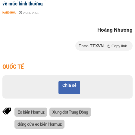
về mức bình thường
HÀNG HÓA
-
25-06-2026
Hoàng Nhương
Theo
TTXVN
Copy link
QUỐC TẾ
Chia sẻ
Eo biển Hormuz
Xung đột Trung Đông
đóng cửa eo biển Hormuz