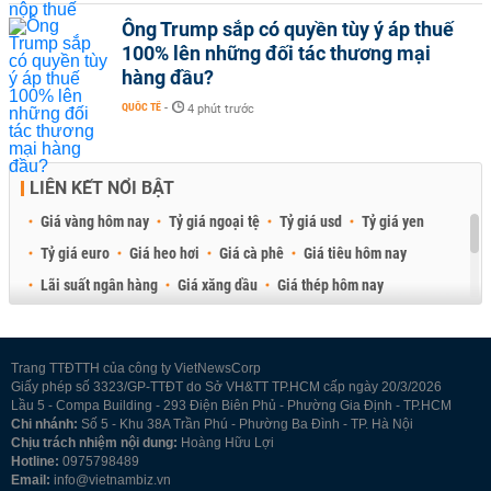
Ông Trump sắp có quyền tùy ý áp thuế
100% lên những đối tác thương mại
hàng đầu?
QUỐC TẾ
-
4 phút trước
LIÊN KẾT NỔI BẬT
Giá vàng hôm nay
Tỷ giá ngoại tệ
Tỷ giá usd
Tỷ giá yen
Tỷ giá euro
Giá heo hơi
Giá cà phê
Giá tiêu hôm nay
Lãi suất ngân hàng
Giá xăng dầu
Giá thép hôm nay
Giá sầu riêng
Giá thịt heo
Giá gạo
Giá cao su
Best Retail Brokers
Diễn đàn đầu tư Việt Nam 2026
Trang TTĐTTH của công ty VietNewsCorp
Giấy phép số 3323/GP-TTĐT do Sở VH&TT TP.HCM cấp ngày 20/3/2026
Lầu 5 - Compa Building - 293 Điện Biên Phủ - Phường Gia Định - TP.HCM
Chi nhánh:
Số 5 - Khu 38A Trần Phú - Phường Ba Đình - TP. Hà Nội
Chịu trách nhiệm nội dung:
Hoàng Hữu Lợi
Hotline:
0975798489
Email:
info@vietnambiz.vn