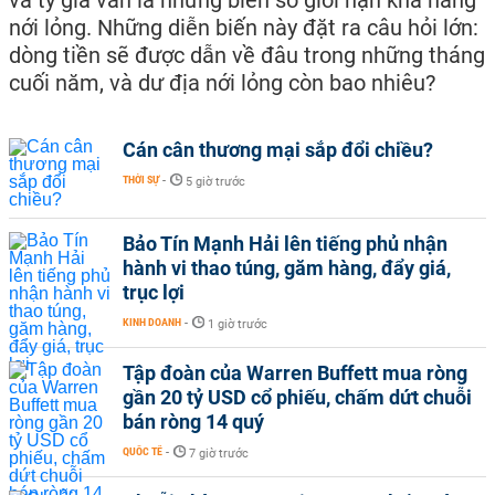
và tỷ giá vẫn là những biến số giới hạn khả năng
nới lỏng. Những diễn biến này đặt ra câu hỏi lớn:
dòng tiền sẽ được dẫn về đâu trong những tháng
cuối năm, và dư địa nới lỏng còn bao nhiêu?
Cán cân thương mại sắp đổi chiều?
THỜI SỰ
-
5 giờ trước
Bảo Tín Mạnh Hải lên tiếng phủ nhận
hành vi thao túng, găm hàng, đẩy giá,
trục lợi
KINH DOANH
-
1 giờ trước
Tập đoàn của Warren Buffett mua ròng
gần 20 tỷ USD cổ phiếu, chấm dứt chuỗi
bán ròng 14 quý
QUỐC TẾ
-
7 giờ trước