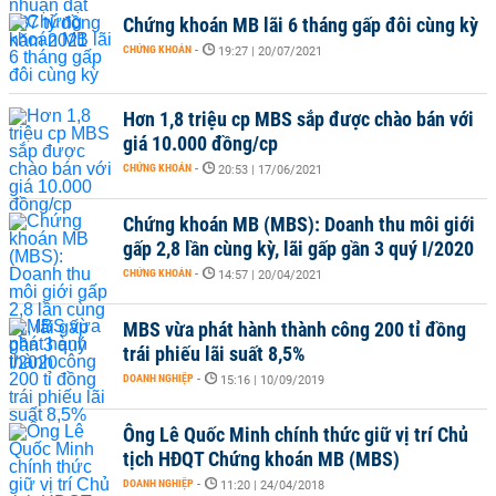
Chứng khoán MB lãi 6 tháng gấp đôi cùng kỳ
CHỨNG KHOÁN
-
19:27 | 20/07/2021
Hơn 1,8 triệu cp MBS sắp được chào bán với
giá 10.000 đồng/cp
CHỨNG KHOÁN
-
20:53 | 17/06/2021
Chứng khoán MB (MBS): Doanh thu môi giới
gấp 2,8 lần cùng kỳ, lãi gấp gần 3 quý I/2020
CHỨNG KHOÁN
-
14:57 | 20/04/2021
MBS vừa phát hành thành công 200 tỉ đồng
trái phiếu lãi suất 8,5%
DOANH NGHIỆP
-
15:16 | 10/09/2019
Ông Lê Quốc Minh chính thức giữ vị trí Chủ
tịch HĐQT Chứng khoán MB (MBS)
DOANH NGHIỆP
-
11:20 | 24/04/2018