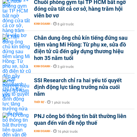
Chuỗi phòng gym tại TP HCM bất ngờ
đóng cửa tất cả cơ sở, hàng trăm hội
viên bơ vơ
KINH DOANH
-
8 giờ trước
Chân dung ông chủ kín tiếng đứng sau
tiệm vàng Mi Hồng: Từ phụ xe, sửa đồ
điện tử cũ đến gây dựng thương hiệu
hơn 35 năm tuổi
KINH DOANH
-
3 giờ trước
SSI Research chỉ ra hai yếu tố quyết
định động lực tăng trưởng nửa cuối
năm
THỜI SỰ
-
1 phút trước
PNJ công bố thông tin bất thường liên
quan đến vấn đề nộp thuế
KINH DOANH
-
16 phút trước