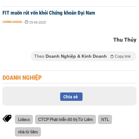
FIT muốn rút vốn khỏi Chứng khoán Đại Nam
CHỨNG KHOÁN
-
25-06-2020
Thu Thủy
Theo
Doanh Nghiệp & Kinh Doanh
Copy link
DOANH NGHIỆP
Chia sẻ
Lideco
CTCP Phát triển đô thị Từ Liêm
NTL
nhà từ liêm