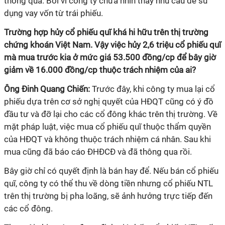
thông qua. Bởi vì công ty chưa nhìn thấy nhu cầu để sử
dụng vay vốn từ trái phiếu.
Trường hợp hủy cổ phiếu quĩ khá hi hữu trên thị trường
chứng khoán Việt Nam. Vậy việc hủy 2,6 triệu cổ phiếu quĩ
mà mua trước kia ở mức giá 53.500 đồng/cp để bây giờ
giảm về 16.000 đồng/cp thuộc trách nhiệm của ai?
Ông Đinh Quang Chiến:
Trước đây, khi công ty mua lại cổ
phiếu dựa trên cơ sở nghị quyết của HĐQT cũng có ý đồ
đầu tư và đỡ lại cho các cổ đông khác trên thị trường. Về
mặt pháp luật, việc mua cổ phiếu quĩ thuộc thẩm quyền
của HĐQT và không thuộc trách nhiệm cá nhân. Sau khi
mua cũng đã báo cáo ĐHĐCĐ và đã thông qua rồi.
Bây giờ chỉ có quyết định là bán hay để. Nếu bán cổ phiếu
quĩ, công ty có thể thu về dòng tiền nhưng cổ phiếu NTL
trên thị trường bị pha loãng, sẽ ảnh hưởng trực tiếp đến
các cổ đông.