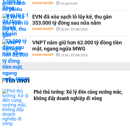
DOANH NGHIỆP
-
16 giờ trước
EVN đã xóa sạch lỗ lũy kế, thu gần
353.000 tỷ đồng sau nửa năm
DOANH NGHIỆP
-
20:54 | 07/08/2026
VNPT nắm giữ hơn 62.000 tỷ đồng tiền
mặt, ngang ngửa MWG
DOANH NGHIỆP
-
15:56 | 07/08/2026
Tin mới
Phó thủ tướng: Xử lý đến cùng vướng mắc,
không đẩy doanh nghiệp đi vòng