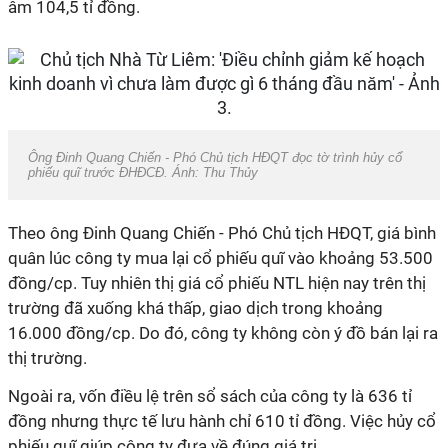
âm 104,5 tỉ đồng.
Ông Đinh Quang Chiến - Phó Chủ tịch HĐQT đọc tờ trình hủy cổ
phiếu quĩ trước ĐHĐCĐ. Ánh: Thu Thủy
Theo ông Đinh Quang Chiến - Phó Chủ tịch HĐQT, giá bình
quân lúc công ty mua lại cổ phiếu quĩ vào khoảng 53.500
đồng/cp. Tuy nhiên thị giá cổ phiếu NTL hiện nay trên thị
trường đã xuống khá thấp, giao dịch trong khoảng
16.000 đồng/cp. Do đó, công ty không còn ý đồ bán lại ra
thị trường.
Ngoài ra, vốn điều lệ trên sổ sách của công ty là 636 tỉ
đồng nhưng thực tế lưu hành chỉ 610 tỉ đồng. Việc hủy cổ
phiếu quĩ giúp công ty đưa về đúng giá trị.