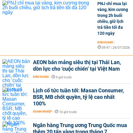
PNJ chỉ mua lại
vàng, kim cương
trong 2h buổi
chiều, giữ lịch
trả tiền tối đa
120 ngày
KINH DOANH
-
09:47 | 24/07/2026
AEON bán mảng siêu thị tại Thái Lan,
dồn lực cho ‘cuộc chiến’ tại Việt Nam
KINH DOANH
-
9 giờ trước
Lịch cổ tức tuần tới: Masan Consumer,
BSR, MB chốt quyền, tỷ lệ cao nhất
100%
DOANH NGHIỆP
-
10 giờ trước
Ngân hàng Trung ương Trung Quốc mua
thêm 20 tấn vàng trong tháng 7