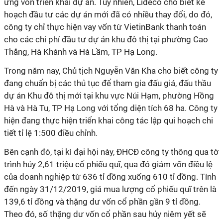
ứng vốn triển khai dự án. Tuy nhiên, Lideco cho biết kế
hoạch đầu tư các dự án mới đã có nhiều thay đổi, do đó,
công ty chỉ thực hiện vay vốn từ VietinBank thanh toán
cho các chi phí đầu tư dự án khu đô thị tại phường Cao
Thắng, Hà Khánh và Hà Lầm, TP Hạ Long.
Trong năm nay, Chủ tịch Nguyễn Văn Kha cho biết công ty
đang chuẩn bị các thủ tục để tham gia đấu giá, đấu thầu
dự án Khu đô thị mới tại khu vực Núi Hạm, phường Hồng
Hà và Hà Tu, TP Hạ Long với tổng diện tích 68 ha. Công ty
hiện đang thực hiện triển khai công tác lập qui hoạch chi
tiết tỉ lệ 1:500 điều chỉnh.
Bên cạnh đó, tại kì đại hội này, ĐHCĐ công ty thông qua tờ
trình hủy 2,61 triệu cổ phiếu quĩ, qua đó giảm vốn điều lệ
của doanh nghiệp từ 636 tỉ đồng xuống 610 tỉ đồng. Tính
đến ngày 31/12/2019, giá mua lượng cổ phiếu quĩ trên là
139,6 tỉ đồng và thặng dư vốn cổ phần gần 9 tỉ đồng.
Theo đó, số thặng dư vốn cổ phần sau hủy niêm yết sẽ