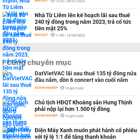
NHÀ ĐẤT
-
13:20 | 28/07/2023
Nhà Từ Liêm lên kế hoạch lãi sau thuế
240 tỷ đồng trong năm 2023, trả cổ tức
tiền mặt 25%
NHÀ ĐẤT
-
11:49 | 13/04/2023
Cùng chuyên mục
DatVietVAC lãi sau thuế 135 tỷ đồng nửa
đầu năm, dồn 6 concert vào cuối năm
DOANH NGHIỆP
-
14 giờ trước
Chủ tịch HĐQT Khoáng sản Hưng Thịnh
phải nộp lại hơn 1.500 tỷ đồng
DOANH NGHIỆP
-
14 giờ trước
Điện Máy Xanh muốn phát hành cổ phiếu
với tỷ lệ 1:1 để tăng thanh khoản