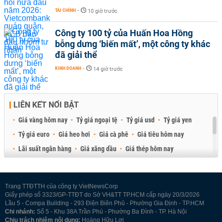
TÀI CHÍNH
-
10 giờ trước
Công ty 100 tỷ của Huấn Hoa Hồng
bỗng dưng ‘biến mất’, một công ty khác
đã giải thể
KINH DOANH
-
14 giờ trước
LIÊN KẾT NỔI BẬT
Giá vàng hôm nay
Tỷ giá ngoại tệ
Tỷ giá usd
Tỷ giá yen
Tỷ giá euro
Giá heo hơi
Giá cà phê
Giá tiêu hôm nay
Lãi suất ngân hàng
Giá xăng dầu
Giá thép hôm nay
Giá sầu riêng
Giá thịt heo
Giá gạo
Giá cao su
Best Retail Brokers
Diễn đàn đầu tư Việt Nam 2026
Trang TTĐTTH của công ty VietNewsCorp
Giấy phép số 3323/GP-TTĐT do Sở VH&TT TP.HCM cấp ngày 20/3/2026
Lầu 5 - Compa Building - 293 Điện Biên Phủ - Phường Gia Định - TP.HCM
Chi nhánh:
Số 5 - Khu 38A Trần Phú - Phường Ba Đình - TP. Hà Nội
Chịu trách nhiệm nội dung:
Hoàng Hữu Lợi