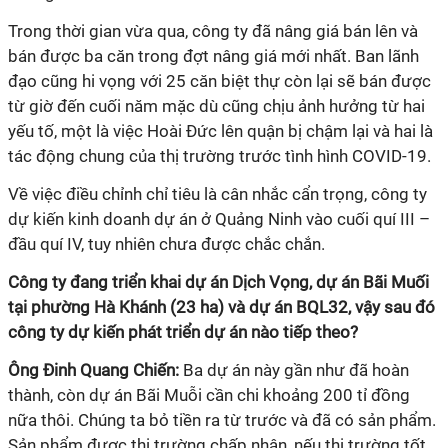
Trong thời gian vừa qua, công ty đã nâng giá bán lên và
bán được ba căn trong đợt nâng giá mới nhất. Ban lãnh
đạo cũng hi vọng với 25 căn biệt thự còn lại sẽ bán được
từ giờ đến cuối năm mặc dù cũng chịu ảnh hưởng từ hai
yếu tố, một là việc Hoài Đức lên quận bị chậm lại và hai là
tác động chung của thị trường trước tình hình COVID-19.
Về việc điều chỉnh chỉ tiêu là cân nhắc cẩn trọng, công ty
dự kiến kinh doanh dự án ở Quảng Ninh vào cuối quí III –
đầu quí IV, tuy nhiên chưa được chắc chắn.
Công ty đang triển khai dự án Dịch Vọng, dự án Bãi Muối
tại phường Hà Khánh (23 ha) và dự án BQL32, vậy sau đó
công ty dự kiến phát triển dự án nào tiếp theo?
Ông Đinh Quang Chiến:
Ba dự án này gần như đã hoàn
thành, còn dự án Bãi Muỗi cần chi khoảng 200 tỉ đồng
nữa thôi. Chúng ta bỏ tiền ra từ trước và đã có sản phẩm.
Sản phẩm được thị trường chấp nhận, nếu thị trường tốt