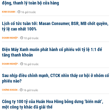
động, thanh lý toàn bộ cửa hàng
KINH DOANH
-
16 giờ trước
Lịch cổ tức tuần tới: Masan Consumer, BSR, MB chốt quyền,
tỷ lệ cao nhất 100%
DOANH NGHIỆP
-
10 giờ trước
Điện Máy Xanh muốn phát hành cổ phiếu với tỷ lệ 1:1 để
tăng thanh khoản
DOANH NGHIỆP
-
16 giờ trước
Sau nhịp điều chỉnh mạnh, CTCK nhìn thấy cơ hội ở nhóm cổ
phiếu nào?
CHỨNG KHOÁN
-
16 giờ trước
Công ty 100 tỷ của Huấn Hoa Hồng bỗng dưng ‘biến mất’,
một công ty khác đã giải thể