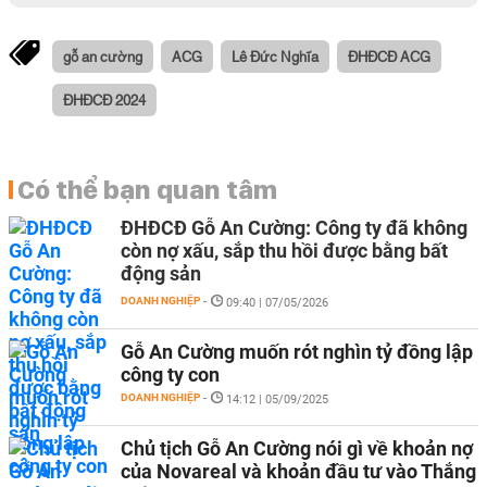
gỗ an cường
ACG
Lê Đức Nghĩa
ĐHĐCĐ ACG
ĐHĐCĐ 2024
Có thể bạn quan tâm
ĐHĐCĐ Gỗ An Cường: Công ty đã không
còn nợ xấu, sắp thu hồi được bằng bất
động sản
DOANH NGHIỆP
-
09:40 | 07/05/2026
Gỗ An Cường muốn rót nghìn tỷ đồng lập
công ty con
DOANH NGHIỆP
-
14:12 | 05/09/2025
Chủ tịch Gỗ An Cường nói gì về khoản nợ
của Novareal và khoản đầu tư vào Thắng