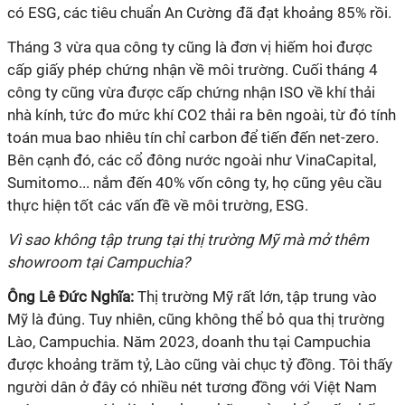
có ESG, các tiêu chuẩn An Cường đã đạt khoảng 85% rồi.
Tháng 3 vừa qua công ty cũng là đơn vị hiếm hoi được
cấp giấy phép chứng nhận về môi trường. Cuối tháng 4
công ty cũng vừa được cấp chứng nhận ISO về khí thải
nhà kính, tức đo mức khí CO2 thải ra bên ngoài, từ đó tính
toán mua bao nhiêu tín chỉ carbon để tiến đến net-zero.
Bên cạnh đó, các cổ đông nước ngoài như VinaCapital,
Sumitomo... nắm đến 40% vốn công ty, họ cũng yêu cầu
thực hiện tốt các vấn đề về môi trường, ESG.
Vì sao không tập trung tại thị trường Mỹ mà mở thêm
showroom tại Campuchia?
Ông
Lê Đức Nghĩa:
Thị trường Mỹ rất lớn, tập trung vào
Mỹ là đúng. Tuy nhiên, cũng không thể bỏ qua thị trường
Lào, Campuchia. Năm 2023, doanh thu tại Campuchia
được khoảng trăm tỷ, Lào cũng vài chục tỷ đồng. Tôi thấy
người dân ở đây có nhiều nét tương đồng với Việt Nam