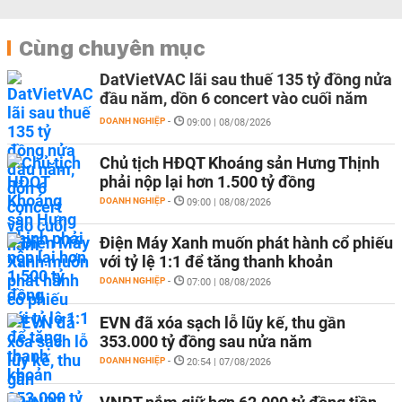
Cùng chuyên mục
DatVietVAC lãi sau thuế 135 tỷ đồng nửa
đầu năm, dồn 6 concert vào cuối năm
DOANH NGHIỆP
-
09:00 | 08/08/2026
Chủ tịch HĐQT Khoáng sản Hưng Thịnh
phải nộp lại hơn 1.500 tỷ đồng
DOANH NGHIỆP
-
09:00 | 08/08/2026
Điện Máy Xanh muốn phát hành cổ phiếu
với tỷ lệ 1:1 để tăng thanh khoản
DOANH NGHIỆP
-
07:00 | 08/08/2026
EVN đã xóa sạch lỗ lũy kế, thu gần
353.000 tỷ đồng sau nửa năm
DOANH NGHIỆP
-
20:54 | 07/08/2026