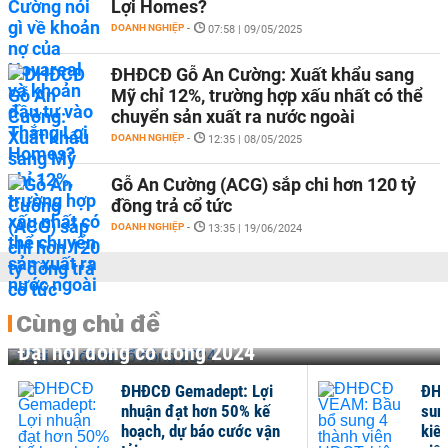
Lợi Homes?
DOANH NGHIỆP
-
07:58 | 09/05/2025
ĐHĐCĐ Gỗ An Cường: Xuất khẩu sang
Mỹ chỉ 12%, trường hợp xấu nhất có thể
chuyển sản xuất ra nước ngoài
DOANH NGHIỆP
-
12:35 | 08/05/2025
Gỗ An Cường (ACG) sắp chi hơn 120 tỷ
đồng trả cổ tức
DOANH NGHIỆP
-
13:35 | 19/06/2024
Cùng chủ đề
Đại hội đồng cổ đông 2024
ĐHĐCĐ Gemadept: Lợi
ĐHĐ
nhuận đạt hơn 50% kế
sun
hoạch, dự báo cước vận
kiên