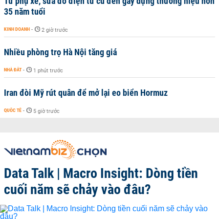
Từ phụ xe, sửa đồ điện tử cũ đến gây dựng thương hiệu hơn
35 năm tuổi
KINH DOANH
-
2 giờ trước
Nhiều phòng trọ Hà Nội tăng giá
NHÀ ĐẤT
-
1 phút trước
Iran đòi Mỹ rút quân để mở lại eo biển Hormuz
QUỐC TẾ
-
5 giờ trước
Data Talk | Macro Insight: Dòng tiền
cuối năm sẽ chảy vào đâu?