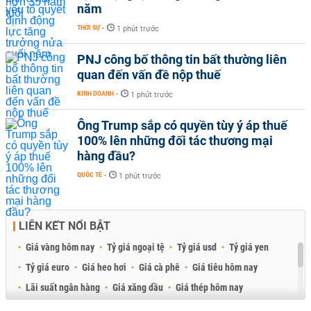
năm
THỜI SỰ
-
1 phút trước
PNJ công bố thông tin bất thường liên
quan đến vấn đề nộp thuế
KINH DOANH
-
1 phút trước
Ông Trump sắp có quyền tùy ý áp thuế
100% lên những đối tác thương mại
hàng đầu?
QUỐC TẾ
-
1 phút trước
LIÊN KẾT NỔI BẬT
Giá vàng hôm nay
Tỷ giá ngoại tệ
Tỷ giá usd
Tỷ giá yen
Tỷ giá euro
Giá heo hơi
Giá cà phê
Giá tiêu hôm nay
Lãi suất ngân hàng
Giá xăng dầu
Giá thép hôm nay
Giá sầu riêng
Giá thịt heo
Giá gạo
Giá cao su