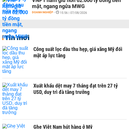
VNPT nắm giữ hơn 62.000 tỷ đồng tiền
mặt, ngang ngửa MWG
DOANH NGHIỆP
-
15:56 | 07/08/2026
Tin mới
Công suất lọc dầu thu hẹp, giá xăng Mỹ đối
mặt áp lực tăng
Xuất khẩu dệt may 7 tháng đạt trên 27 tỷ
USD, duy trì đà tăng trưởng
Ghẹ Việt Nam hút hàng ở Mỹ