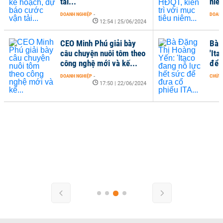
tải...
niê
DOANH NGHIỆP
-
DOANH
12:54 | 25/06/2024
CEO Minh Phú giải bày
Bà 
câu chuyện nuôi tôm theo
'Ita
công nghệ mới và kế...
để 
DOANH NGHIỆP
-
CHỨN
17:50 | 22/06/2024