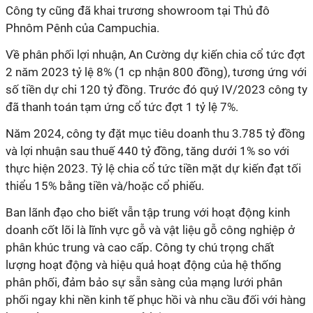
Công ty cũng đã khai trương showroom tại Thủ đô
Phnôm Pênh của Campuchia.
Về phân phối lợi nhuận, An Cường dự kiến chia cổ tức đợt
2 năm 2023 tỷ lệ 8% (1 cp nhận 800 đồng), tương ứng với
số tiền dự chi 120 tỷ đồng. Trước đó quý IV/2023 công ty
đã thanh toán tạm ứng cổ tức đợt 1 tỷ lệ 7%.
Năm 2024, công ty đặt mục tiêu doanh thu 3.785 tỷ đồng
và lợi nhuận sau thuế 440 tỷ đồng, tăng dưới 1% so với
thực hiện 2023. Tỷ lệ chia cổ tức tiền mặt dự kiến đạt tối
thiểu 15% bằng tiền và/hoặc cổ phiếu.
Ban lãnh đạo cho biết vẫn tập trung với hoạt động kinh
doanh cốt lõi là lĩnh vực gỗ và vật liệu gỗ công nghiệp ở
phân khúc trung và cao cấp. Công ty chú trọng chất
lượng hoạt động và hiệu quả hoạt động của hệ thống
phân phối, đảm bảo sự sẵn sàng của mạng lưới phân
phối ngay khi nền kinh tế phục hồi và nhu cầu đối với hàng