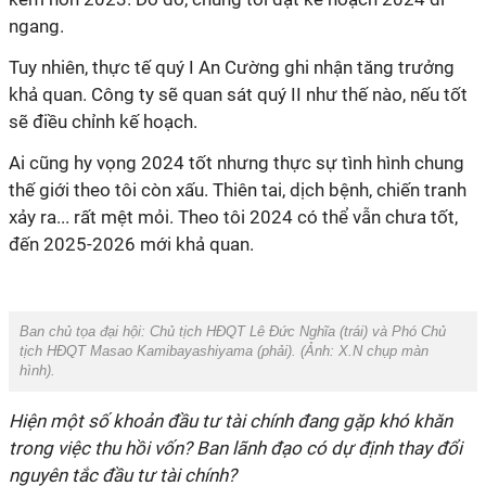
ngang.
Tuy nhiên, thực tế quý I An Cường ghi nhận tăng trưởng
khả quan. Công ty sẽ quan sát quý II như thế nào, nếu tốt
sẽ điều chỉnh kế hoạch.
Ai cũng hy vọng 2024 tốt nhưng thực sự tình hình chung
thế giới theo tôi còn xấu. Thiên tai, dịch bệnh, chiến tranh
xảy ra... rất mệt mỏi. Theo tôi 2024 có thể vẫn chưa tốt,
đến 2025-2026 mới khả quan.
Ban chủ tọa đại hội: Chủ tịch HĐQT Lê Đức Nghĩa (trái) và Phó Chủ
tịch HĐQT Masao Kamibayashiyama (phải).
(Ảnh: X.N chụp màn
hình).
Hiện một số khoản đầu tư tài chính đang gặp khó khăn
trong việc thu hồi vốn? Ban lãnh đạo có dự định thay đổi
nguyên tắc đầu tư tài chính?