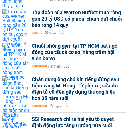
Tập đoàn của Warren Buffett mua ròng
gần 20 tỷ USD cổ phiếu, chấm dứt chuỗi
bán ròng 14 quý
QUỐC TẾ
-
6 giờ trước
Chuỗi phòng gym tại TP HCM bất ngờ
đóng cửa tất cả cơ sở, hàng trăm hội
viên bơ vơ
KINH DOANH
-
7 giờ trước
Chân dung ông chủ kín tiếng đứng sau
tiệm vàng Mi Hồng: Từ phụ xe, sửa đồ
điện tử cũ đến gây dựng thương hiệu
hơn 35 năm tuổi
KINH DOANH
-
2 giờ trước
SSI Research chỉ ra hai yếu tố quyết
định động lực tăng trưởng nửa cuối