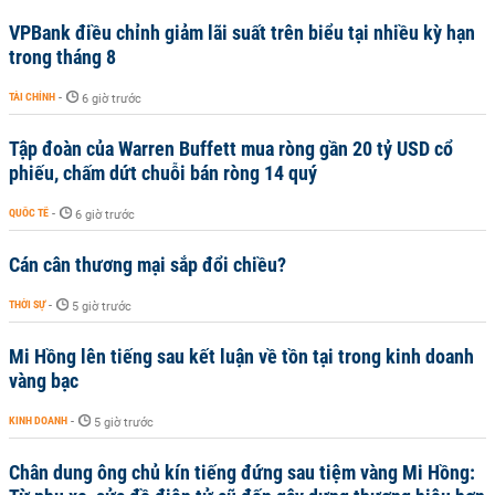
VPBank điều chỉnh giảm lãi suất trên biểu tại nhiều kỳ hạn
trong tháng 8
TÀI CHÍNH
-
6 giờ trước
Tập đoàn của Warren Buffett mua ròng gần 20 tỷ USD cổ
phiếu, chấm dứt chuỗi bán ròng 14 quý
QUỐC TẾ
-
6 giờ trước
Cán cân thương mại sắp đổi chiều?
THỜI SỰ
-
5 giờ trước
Mi Hồng lên tiếng sau kết luận về tồn tại trong kinh doanh
vàng bạc
KINH DOANH
-
5 giờ trước
Chân dung ông chủ kín tiếng đứng sau tiệm vàng Mi Hồng: