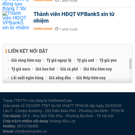
CHỨNG KHOÁN
-
1 phút trước
Thành viên HĐQT VPBankS xin từ
nhiệm
CHỨNG KHOÁN
-
1 phút trước
LIÊN KẾT NỔI BẬT
Giá vàng hôm nay
Tỷ giá ngoại tệ
Tỷ giá usd
Tỷ giá yen
Tỷ giá euro
Giá heo hơi
Giá cà phê
Giá tiêu hôm nay
Lãi suất ngân hàng
Giá xăng dầu
Giá thép hôm nay
Giá sầu riêng
Giá thịt heo
Giá gạo
Giá cao su
Best Retail Brokers
Diễn đàn đầu tư Việt Nam 2026
Trang TTĐTTH của công ty VietNewsCorp
Giấy phép số 3323/GP-TTĐT do Sở VH&TT TP.HCM cấp ngày 20/3/2026
Lầu 5 - Compa Building - 293 Điện Biên Phủ - Phường Gia Định - TP.HCM
Chi nhánh:
Số 5 - Khu 38A Trần Phú - Phường Ba Đình - TP. Hà Nội
Chịu trách nhiệm nội dung:
Hoàng Hữu Lợi
Hotline:
0975798489
Email:
info@vietnambiz.vn