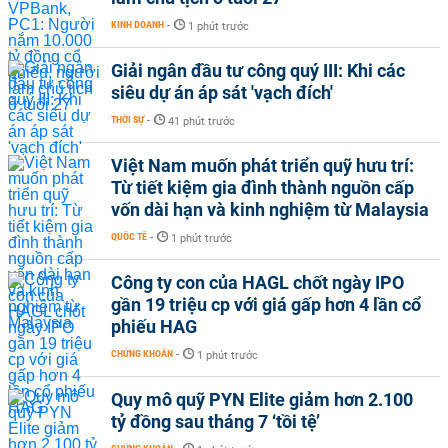
KINH DOANH
-
1 phút trước
Giải ngân đầu tư công quý III: Khi các
siêu dự án áp sát 'vạch đích'
THỜI SỰ
-
41 phút trước
Việt Nam muốn phát triển quỹ hưu trí:
Từ tiết kiệm gia đình thành nguồn cấp
vốn dài hạn và kinh nghiệm từ Malaysia
QUỐC TẾ
-
1 phút trước
Công ty con của HAGL chốt ngày IPO
gần 19 triệu cp với giá gấp hơn 4 lần cổ
phiếu HAG
CHỨNG KHOÁN
-
1 phút trước
Quy mô quỹ PYN Elite giảm hơn 2.100
tỷ đồng sau tháng 7 ‘tồi tệ’