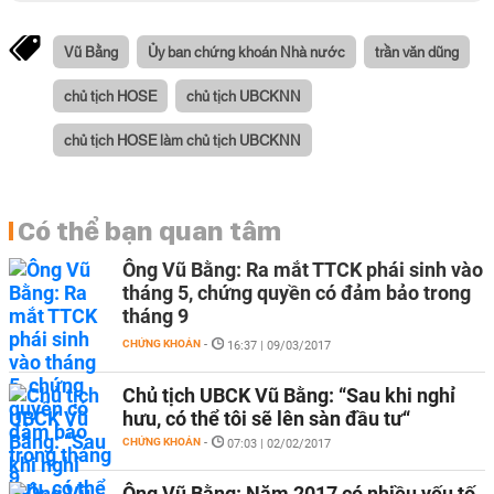
Vũ Bằng
Ủy ban chứng khoán Nhà nước
trần văn dũng
chủ tịch HOSE
chủ tịch UBCKNN
chủ tịch HOSE làm chủ tịch UBCKNN
Có thể bạn quan tâm
Ông Vũ Bằng: Ra mắt TTCK phái sinh vào
tháng 5, chứng quyền có đảm bảo trong
tháng 9
CHỨNG KHOÁN
-
16:37 | 09/03/2017
Chủ tịch UBCK Vũ Bằng: “Sau khi nghỉ
hưu, có thể tôi sẽ lên sàn đầu tư“
CHỨNG KHOÁN
-
07:03 | 02/02/2017
Ông Vũ Bằng: Năm 2017 có nhiều yếu tố