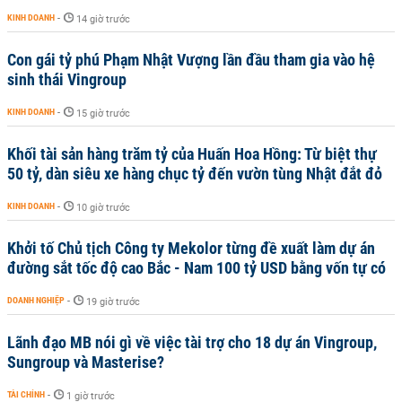
KINH DOANH
-
14 giờ trước
Con gái tỷ phú Phạm Nhật Vượng lần đầu tham gia vào hệ
sinh thái Vingroup
KINH DOANH
-
15 giờ trước
Khối tài sản hàng trăm tỷ của Huấn Hoa Hồng: Từ biệt thự
50 tỷ, dàn siêu xe hàng chục tỷ đến vườn tùng Nhật đắt đỏ
KINH DOANH
-
10 giờ trước
Khởi tố Chủ tịch Công ty Mekolor từng đề xuất làm dự án
đường sắt tốc độ cao Bắc - Nam 100 tỷ USD bằng vốn tự có
DOANH NGHIỆP
-
19 giờ trước
Lãnh đạo MB nói gì về việc tài trợ cho 18 dự án Vingroup,
Sungroup và Masterise?
TÀI CHÍNH
-
1 giờ trước