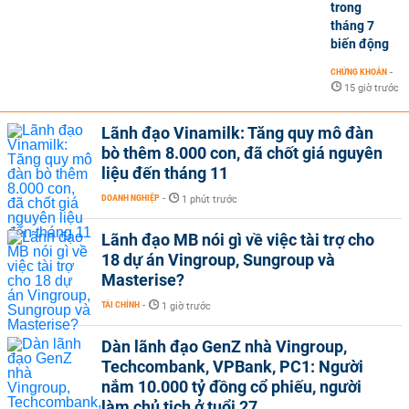
trong
tháng 7
biến động
CHỨNG KHOÁN
-
15 giờ trước
Lãnh đạo Vinamilk: Tăng quy mô đàn
bò thêm 8.000 con, đã chốt giá nguyên
liệu đến tháng 11
DOANH NGHIỆP
-
1 phút trước
Lãnh đạo MB nói gì về việc tài trợ cho
18 dự án Vingroup, Sungroup và
Masterise?
TÀI CHÍNH
-
1 giờ trước
Dàn lãnh đạo GenZ nhà Vingroup,
Techcombank, VPBank, PC1: Người
nắm 10.000 tỷ đồng cổ phiếu, người
làm chủ tịch ở tuổi 27