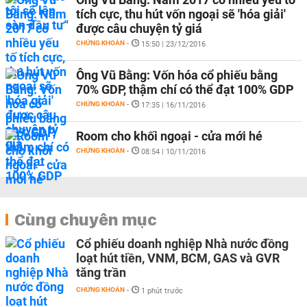
tích cực, thu hút vốn ngoại sẽ 'hóa giải'
được câu chuyện tỷ giá
CHỨNG KHOÁN
-
15:50 | 23/12/2016
Ông Vũ Bằng: Vốn hóa cổ phiếu bằng
70% GDP, thậm chí có thể đạt 100% GDP
CHỨNG KHOÁN
-
17:35 | 16/11/2016
Room cho khối ngoại - cửa mới hé
CHỨNG KHOÁN
-
08:54 | 10/11/2016
Cùng chuyên mục
Cổ phiếu doanh nghiệp Nhà nước đồng
loạt hút tiền, VNM, BCM, GAS và GVR
tăng trần
CHỨNG KHOÁN
-
1 phút trước