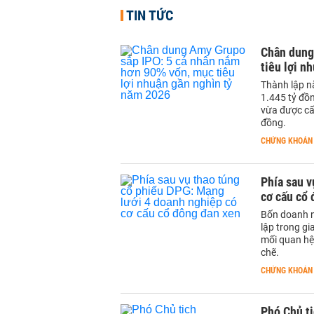
TIN TỨC
Chân dung
tiêu lợi n
Thành lập n
1.445 tỷ đồn
vừa được cấ
đồng.
CHỨNG KHOÁN
Phía sau v
cơ cấu cổ
Bốn doanh n
lập trong gi
mối quan hệ
chẽ.
CHỨNG KHOÁN
Phó Chủ t