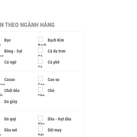
IN THEO NGÀNH HÀNG
Bạc
Bạch Kim
Bông - Sợi
Cá da trơn
Cá ngừ
Cà phê
Cacao
Cao su
Chất dẻo
Chè
Da giày
Đá quý
Dầu - Hạt dầu
Dầu mỏ
Dệt may