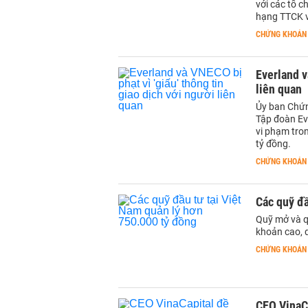
với các tổ 
hạng TTCK v
CHỨNG KHOÁN
Everland v
liên quan
Ủy ban Chứn
Tập đoàn Ev
vi phạm tron
tỷ đồng.
CHỨNG KHOÁN
Các quỹ đầ
Quỹ mở và qu
khoản cao, 
CHỨNG KHOÁN
CEO VinaCa