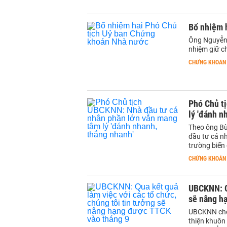
Bổ nhiệm 
Ông Nguyễn 
nhiệm giữ c
CHỨNG KHOÁN
Phó Chủ t
lý 'đánh n
Theo ông Bù
đầu tư cá nh
trường biến
CHỨNG KHOÁN
UBCKNN: Qu
sẽ nâng h
UBCKNN cho b
thiện khuôn 