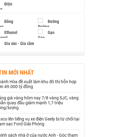
Điện
Đồng
Đường
Ethanol
Gạo
Gia súc - Gia cầm
Giấy
Gỗ
TIN MỚI NHẤT
Hạt điều
Hồ tiêu - Hạt tiêu
hánh Hòa đề xuất làm khu đô thị hỗn hợp
Khí đốt
ơn 49.000 tỷ đồng
ảng giá vàng hôm nay 7/8 vàng SJC, vàng
Kim loại khác
Mắc ca
hẫn quay đầu giảm mạnh 1,7 triệu
ồng/lượng
Muối
Ngũ cốc
sco lên tiếng vụ xe điện Geely bị từ chối tại
Nhựa - Hạt nhựa
rạm sạc Ford Giải Phóng
hính sách nhà ở của nước Anh - Góc tham