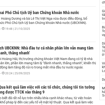
c
Gi
hai Phó Chủ tịch Uỷ ban Chứng khoán Nhà nước
tă
Hoàng Dương và bà Lê Thị Việt Nga vừa được điều động, bổ
t
hức Phó Chủ tịch Uỷ ban Chứng khoán Nhà nước (UBCKNN).
Bả
-
19:48 | 21/10/2025
T
uy
D
T
ịch UBCKNN: Nhà đầu tư cá nhân phần lớn vẫn mang tâm
10
hanh, thắng nhanh'
ở 
i Hoàng Hải, thị trường chứng khoán Việt Nam đang có tỷ lệ nhà
ân lớn, phần lớn mang tâm lý "đánh nhanh, thắng nhanh", khiến thị
Vi
kh
 động làm tăng độ rủi ro trong mắt nhà đầu tư nước ngoài.
L
-
20:24 | 25/09/2025
Dự
a kết quả làm việc với các tổ chức, chúng tôi tin tưởng
M
ạng được TTCK vào tháng 9
hà
T
iết đã rất nỗ lực trên nhiều khía cạnh khác nhau, từ việc hoàn
khổ pháp lý đến các yếu tố về mặt kỹ thuật. Qua kết quả làm việc