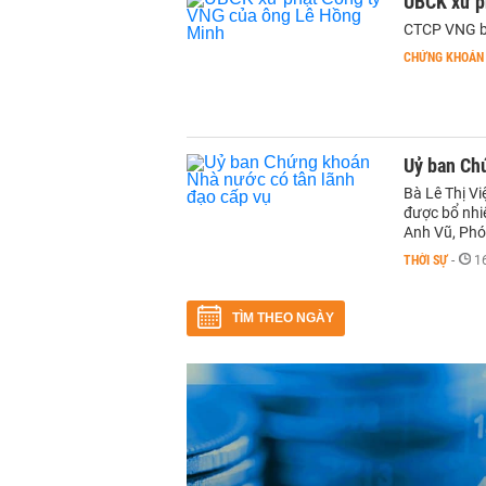
UBCK xử p
CTCP VNG bị
CHỨNG KHOÁN
Uỷ ban Ch
Bà Lê Thị V
được bổ nhi
Anh Vũ, Phó
THỜI SỰ
-
1
TÌM THEO NGÀY