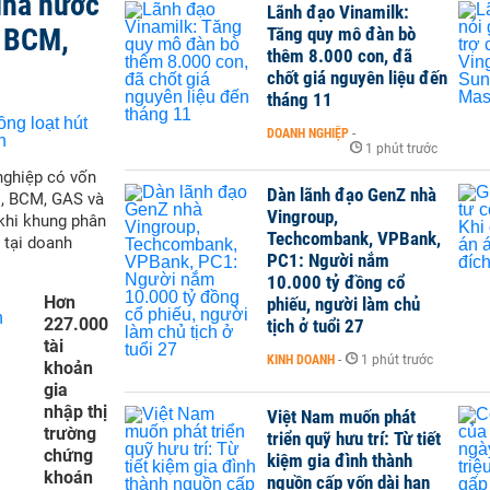
Nhà nước
Lãnh đạo Vinamilk:
, BCM,
Tăng quy mô đàn bò
thêm 8.000 con, đã
chốt giá nguyên liệu đến
tháng 11
DOANH NGHIỆP
-
1 phút trước
nghiệp có vốn
Dàn lãnh đạo GenZ nhà
M, BCM, GAS và
Vingroup,
 khi khung phân
Techcombank, VPBank,
 tại doanh
PC1: Người nắm
10.000 tỷ đồng cổ
Hơn
phiếu, người làm chủ
227.000
tịch ở tuổi 27
tài
KINH DOANH
-
1 phút trước
khoản
gia
nhập thị
Việt Nam muốn phát
trường
triển quỹ hưu trí: Từ tiết
chứng
kiệm gia đình thành
khoán
nguồn cấp vốn dài hạn