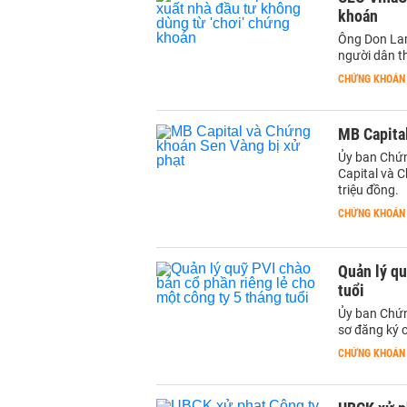
khoán
Ông Don Lam
người dân th
CHỨNG KHOÁN
MB Capita
Ủy ban Chứn
Capital và C
triệu đồng.
CHỨNG KHOÁN
Quản lý qu
tuổi
Ủy ban Chứ
sơ đăng ký c
CHỨNG KHOÁN