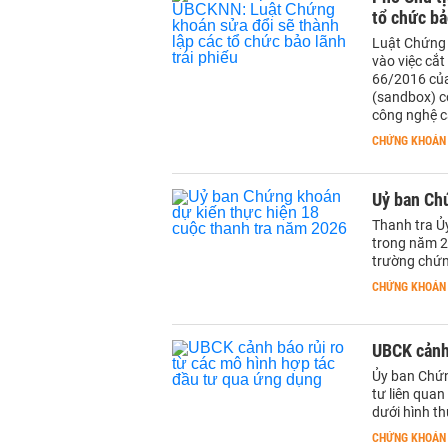
tổ chức bả
Luật Chứng k
vào việc cắt
66/2016 của
(sandbox) có
công nghệ ca
CHỨNG KHOÁN
Uỷ ban Ch
Thanh tra Ủ
trong năm 20
trường chứn
CHỨNG KHOÁN
UBCK cảnh 
Ủy ban Chứn
tư liên qua
dưới hình th
CHỨNG KHOÁN