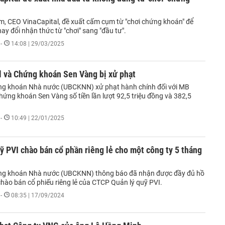
, CEO VinaCapital, đề xuất cấm cụm từ "chơi chứng khoán" để
ay đổi nhận thức từ "chơi" sang "đầu tư".
-
14:08 | 29/03/2025
l và Chứng khoán Sen Vàng bị xử phạt
g khoán Nhà nước (UBCKNN) xử phạt hành chính đối với MB
hứng khoán Sen Vàng số tiền lần lượt 92,5 triệu đồng và 382,5
-
10:49 | 22/01/2025
ỹ PVI chào bán cổ phần riêng lẻ cho một công ty 5 tháng
ng khoán Nhà nước (UBCKNN) thông báo đã nhận được đầy đủ hồ
hào bán cổ phiếu riêng lẻ của CTCP Quản lý quỹ PVI.
-
08:35 | 17/09/2024