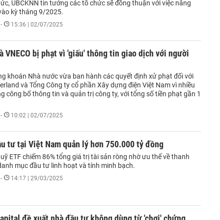
chức, UBCKNN tin tưởng các tổ chức sẽ đồng thuận với việc nâng
ào kỳ tháng 9/2025.
-
15:36 | 02/07/2025
à VNECO bị phạt vì 'giấu' thông tin giao dịch với người
g khoán Nhà nước vừa ban hành các quyết định xử phạt đối với
erland và Tổng Công ty cổ phần Xây dựng điện Việt Nam vì nhiều
g công bố thông tin và quản trị công ty, với tổng số tiền phạt gần 1
-
10:02 | 02/07/2025
u tư tại Việt Nam quản lý hơn 750.000 tỷ đồng
ỹ ETF chiếm 86% tổng giá trị tài sản ròng nhờ ưu thế về thanh
danh mục đầu tư linh hoạt và tính minh bạch.
-
14:17 | 29/03/2025
pital đề xuất nhà đầu tư không dùng từ 'chơi' chứng