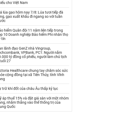
Palladium
Phân bón
hiếu cho Việt Nam
Rau - Củ -Quả
Sắt thép
á lúa gạo hôm nay 7/8: Lúa tươi tiếp đà
ng, gạo xuất khẩu đi ngang so với tuần
rước
Sữa
o hiểm Quân đội 11 năm liên tiếp trong
op 10 Doanh nghiệp Bảo hiểm Phi nhân thọ
Than
Thức ăn chăn nuôi
 tín
Thủy hải sản khác
Tôm
àn lãnh đạo GenZ nhà Vingroup,
echcombank, VPBank, PC1: Người nắm
Vàng
.000 tỷ đồng cổ phiếu, người làm chủ tịch
tuổi 27
VLXD khác
Xăng dầu
ctoria Healthcare chung tay chăm sóc sức
ỏe cộng đồng tại xã Tiên Thủy, tỉnh Vĩnh
ong
Xi măng - Clynker
 trữ khí đốt của châu Âu thấp kỷ lục
ỹ áp thuế 15% và đặt giá sàn với một nhóm
ng, nhắm thẳng vào thế thống trị của
rung Quốc