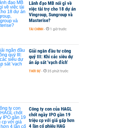
Lãnh đạo MB nói gì về
việc tài trợ cho 18 dự án
Vingroup, Sungroup và
Masterise?
TÀI CHÍNH
-
1 giờ trước
Giải ngân đầu tư công
quý III: Khi các siêu dự
án áp sát 'vạch đích'
THỜI SỰ
-
35 phút trước
Công ty con của HAGL
chốt ngày IPO gần 19
triệu cp với giá gấp hơn
4 lần cổ phiếu HAG