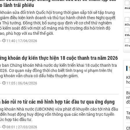
o lãnh trái phiếu
hoán sửa đổi trình Quốc hội trong thời gian sắp tới sẽ tập trung
 giảm điều kiện kinh doanh và thủ tục hành chính theo Nghị quyết
 Thủ tướng. Đồng thời, bổ sung quy định về cơ chế thử nghiệm
 kiểm soát đối với một số mảng mà thị trường đòi hỏi trình độ
o, phù hợp với xu thế thế giới.
-
11:40 | 17/06/2026
ứng khoán dự kiến thực hiện 18 cuộc thanh tra năm 2026
y ban Chứng khoán Nhà nước dự kiến triển khai 18 cuộc thanh tra
26. Cơ quan này đồng thời cho biết tình trạng vi phạm trên thị
g khoán vẫn chưa có dấu hiệu thuyên giảm.
K
h
-
11:05 | 06/04/2026
B
n
báo rủi ro từ các mô hình hợp tác đầu tư qua ứng dụng
đ
g khoán Nhà nước (UBCKNN) vừa phát đi khuyến cáo tới nhà đầu
Ta
n đến hoạt động huy động vốn thông qua các nền tảng trực tuyến
t
ức hợp tác đầu tư.
-
08:01 | 27/03/2026
C