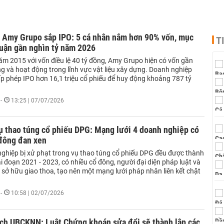
 Amy Grupo sắp IPO: 5 cá nhân nắm hơn 90% vốn, mục
T
huận gần nghìn tỷ năm 2026
ăm 2015 với vốn điều lệ 40 tỷ đồng, Amy Grupo hiện có vốn gần
g và hoạt động trong lĩnh vực vật liệu xây dựng. Doanh nghiệp
p phép IPO hơn 16,1 triệu cổ phiếu để huy động khoảng 787 tỷ
-
13:25 | 07/07/2026
ụ thao túng cổ phiếu DPG: Mạng lưới 4 doanh nghiệp có
 đông đan xen
ghiệp bị xử phạt trong vụ thao túng cổ phiếu DPG đều được thành
ai đoạn 2021 - 2023, có nhiều cổ đông, người đại diện pháp luật và
 sở hữu giao thoa, tạo nên một mạng lưới pháp nhân liên kết chặt
-
10:58 | 02/07/2026
ịch UBCKNN: Luật Chứng khoán sửa đổi sẽ thành lập các