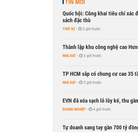
TIN MỚI
Quốc hội: Công khai tiêu chí xác
sách đặc thù
THỜI SỰ
-
2 giờ trước
Thành lập khu công nghệ cao Hưn
NHÀ ĐẤT
-
3 giờ trước
TP HCM sắp có chung cư cao 35 tầ
NHÀ ĐẤT
-
3 giờ trước
EVN đã xóa sạch lỗ lũy kế, thu g
DOANH NGHIỆP
-
4 giờ trước
Tự doanh sang tay gần 700 tỷ đồn
CHỨNG KHOÁN
-
4 giờ trước