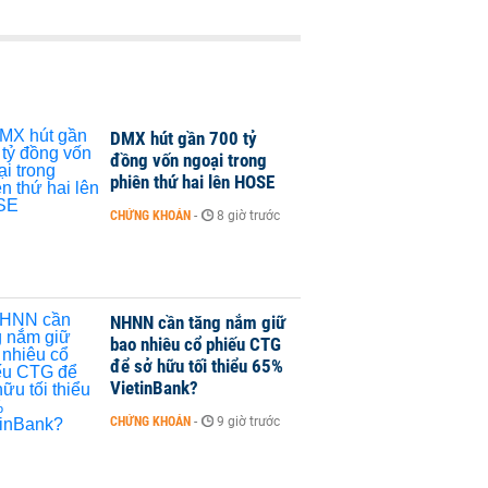
DMX hút gần 700 tỷ
đồng vốn ngoại trong
phiên thứ hai lên HOSE
CHỨNG KHOÁN
-
8 giờ trước
NHNN cần tăng nắm giữ
bao nhiêu cổ phiếu CTG
để sở hữu tối thiểu 65%
VietinBank?
CHỨNG KHOÁN
-
9 giờ trước