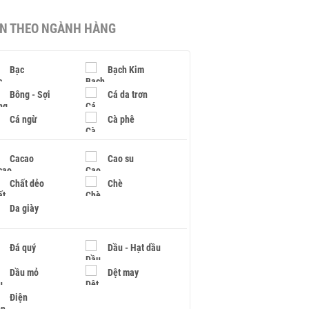
IN THEO NGÀNH HÀNG
Bạc
Bạch Kim
Bông - Sợi
Cá da trơn
Cá ngừ
Cà phê
Cacao
Cao su
Chất dẻo
Chè
Da giày
Đá quý
Dầu - Hạt dầu
Dầu mỏ
Dệt may
Điện