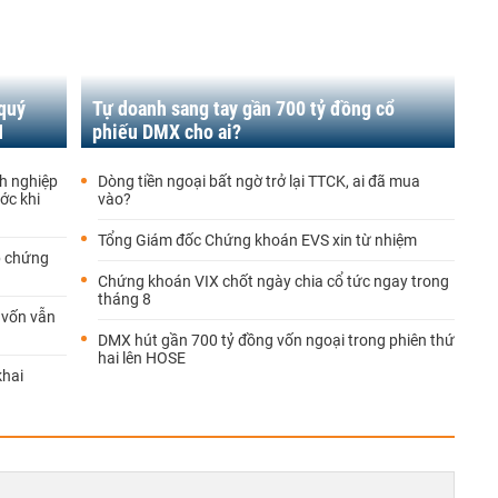
 quý
Tự doanh sang tay gần 700 tỷ đồng cổ
N
phiếu DMX cho ai?
h nghiệp
Dòng tiền ngoại bất ngờ trở lại TTCK, ai đã mua
ớc khi
vào?
Tổng Giám đốc Chứng khoán EVS xin từ nhiệm
p chứng
Chứng khoán VIX chốt ngày chia cổ tức ngay trong
tháng 8
g vốn vẫn
DMX hút gần 700 tỷ đồng vốn ngoại trong phiên thứ
hai lên HOSE
khai