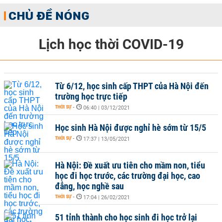
CHỦ ĐỀ NÓNG
Lịch học thời COVID-19
Từ 6/12, học sinh cấp THPT của Hà Nội đến
trường học trực tiếp
THỜI SỰ
-
06:40 | 03/12/2021
Học sinh Hà Nội được nghỉ hè sớm từ 15/5
THỜI SỰ
-
17:37 | 13/05/2021
Hà Nội: Đề xuất ưu tiên cho mầm non, tiểu
học đi học trước, các trường đại học, cao
đẳng, học nghề sau
THỜI SỰ
-
17:04 | 26/02/2021
51 tỉnh thành cho học sinh đi học trở lại