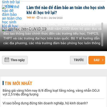
Làm thế nào để đảm bảo an toàn cho học sinh
khi đi học trở lại?
THỜI SỰ
-
10:30 | 24/04/2020
Lịch học mới nhất của học sinh, sinh viên thời Covid-19
Lịch học thời COVID-19 mới nhất năm 2020 được bộ giáo dục và
đào tạo thông báo chính thức đến các trường tiểu học, THPCS,
THPT và các trường đại học trên toàn quốc. Bộ Y tế hướng dẫn
các địa phương, các nhà trường đảm bảo phòng học luôn thông
thoáng và quản lí chặt chẽ danh sách học sinh đến trường.
Các em học sinh phải đeo khẩu trang nhưng ngày đầu quay lại
trường hầu hết học sinh, sinh viên đều mang khẩu trang; các
Theo ngày
TRƯỚC
SAU
trường đều thực hiện tốt việc đo thân nhiệt.
Đọc thêm tin về
Diễn biến dịch virus carona hôm nay trong nước
và thế giới
TIN MỚI NHẤT
Bảng giá vàng hôm nay 8/8 đồng loạt tăng nóng, vàng nhẫn DOJI
vọt 2,5 triệu đồng/lượng
Vì sao bỗng dưng đứng tên doanh nghiệp, hộ kinh doanh?