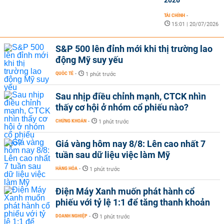
2026
TÀI CHÍNH
-
15:01 | 20/07/2026
S&P 500 lên đỉnh mới khi thị trường lao
động Mỹ suy yếu
QUỐC TẾ
-
1 phút trước
Sau nhịp điều chỉnh mạnh, CTCK nhìn
thấy cơ hội ở nhóm cổ phiếu nào?
CHỨNG KHOÁN
-
1 phút trước
Giá vàng hôm nay 8/8: Lên cao nhất 7
tuần sau dữ liệu việc làm Mỹ
HÀNG HÓA
-
1 phút trước
Điện Máy Xanh muốn phát hành cổ
phiếu với tỷ lệ 1:1 để tăng thanh khoản
DOANH NGHIỆP
-
1 phút trước