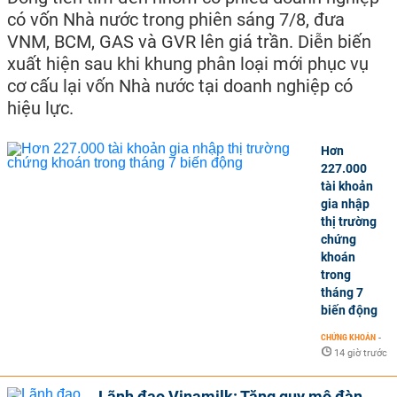
có vốn Nhà nước trong phiên sáng 7/8, đưa
VNM, BCM, GAS và GVR lên giá trần. Diễn biến
xuất hiện sau khi khung phân loại mới phục vụ
cơ cấu lại vốn Nhà nước tại doanh nghiệp có
hiệu lực.
Hơn
227.000
tài khoản
gia nhập
thị trường
chứng
khoán
trong
tháng 7
biến động
CHỨNG KHOÁN
-
14 giờ trước
Lãnh đạo Vinamilk: Tăng quy mô đàn