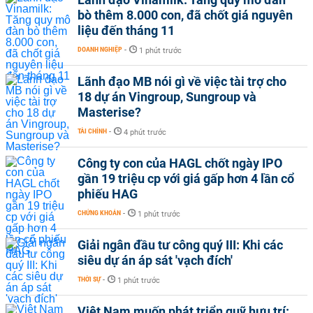
bò thêm 8.000 con, đã chốt giá nguyên
liệu đến tháng 11
DOANH NGHIỆP
-
1 phút trước
Lãnh đạo MB nói gì về việc tài trợ cho
18 dự án Vingroup, Sungroup và
Masterise?
TÀI CHÍNH
-
4 phút trước
Công ty con của HAGL chốt ngày IPO
gần 19 triệu cp với giá gấp hơn 4 lần cổ
phiếu HAG
CHỨNG KHOÁN
-
1 phút trước
Giải ngân đầu tư công quý III: Khi các
siêu dự án áp sát 'vạch đích'
THỜI SỰ
-
1 phút trước
Việt Nam muốn phát triển quỹ hưu trí: