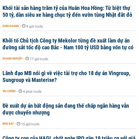
Khối tài sản hàng trăm tỷ của Huấn Hoa Hồng: Từ biệt thự
50 tỷ, dàn siêu xe hàng chục tỷ đến vườn tùng Nhật đắt đỏ
KINH DOANH
-
9 giờ trước
Khởi tố Chủ tịch Công ty Mekolor từng đề xuất làm dự án
đường sắt tốc độ cao Bắc - Nam 100 tỷ USD bằng vốn tự có
DOANH NGHIỆP
-
17 giờ trước
Lãnh đạo MB nói gì về việc tài trợ cho 18 dự án Vingroup,
Sungroup và Masterise?
TÀI CHÍNH
-
4 phút trước
Đề xuất dự án bất động sản đang thế chấp ngân hàng vẫn
được chuyển nhượng
NHÀ ĐẤT
-
15 giờ trước
Công ty con của HAGL chốt ngày IPO gần 19 triệu cp với giá