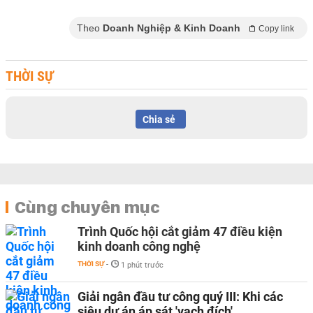
Theo
Doanh Nghiệp & Kinh Doanh
Copy link
THỜI SỰ
Chia sẻ
Cùng chuyên mục
Trình Quốc hội cắt giảm 47 điều kiện
kinh doanh công nghệ
THỜI SỰ
-
1 phút trước
Giải ngân đầu tư công quý III: Khi các
siêu dự án áp sát 'vạch đích'