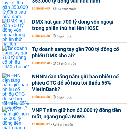
353.000 tỷ đồng sau nửa năm
DOANH NGHIỆP
-
13 phút trước
DMX hút gần 700 tỷ đồng vốn ngoại
trong phiên thứ hai lên HOSE
CHỨNG KHOÁN
-
5 giờ trước
Tự doanh sang tay gần 700 tỷ đồng cổ
phiếu DMX cho ai?
CHỨNG KHOÁN
-
25 phút trước
NHNN cần tăng nắm giữ bao nhiêu cổ
phiếu CTG để sở hữu tối thiểu 65%
VietinBank?
CHỨNG KHOÁN
-
5 giờ trước
VNPT nắm giữ hơn 62.000 tỷ đồng tiền
mặt, ngang ngửa MWG
DOANH NGHIỆP
-
5 giờ trước