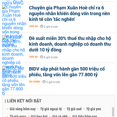
Chuyên gia Phạm Xuân Hoè chỉ ra 6
nguyên nhân khiến dòng vốn trong nền
kinh tế còn 'tắc nghẽn'
THỜI SỰ
-
5 giờ trước
Đề xuất miễn 30% thuế thu nhập cho hộ
kinh doanh, doanh nghiệp có doanh thu
dưới 10 tỷ đồng
THỜI SỰ
-
6 giờ trước
BIDV sắp phát hành gần 500 triệu cổ
phiếu, tăng vốn lên gần 77.800 tỷ
TÀI CHÍNH
-
5 giờ trước
LIÊN KẾT NỔI BẬT
Giá vàng hôm nay
Tỷ giá ngoại tệ
Tỷ giá usd
Tỷ giá yen
Tỷ giá euro
Giá heo hơi
Giá cà phê
Giá tiêu hôm nay