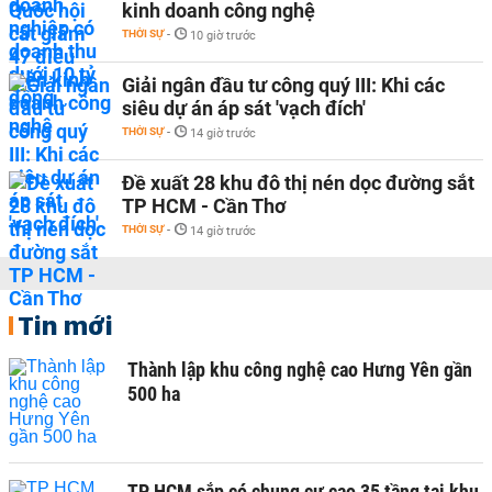
kinh doanh công nghệ
THỜI SỰ
-
10 giờ trước
Giải ngân đầu tư công quý III: Khi các
siêu dự án áp sát 'vạch đích'
THỜI SỰ
-
14 giờ trước
Đề xuất 28 khu đô thị nén dọc đường sắt
TP HCM - Cần Thơ
THỜI SỰ
-
14 giờ trước
Tin mới
Thành lập khu công nghệ cao Hưng Yên gần
500 ha
TP HCM sắp có chung cư cao 35 tầng tại khu