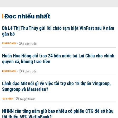
Đọc nhiều nhất
Bà Lê Thị Thu Thủy gửi lời chào tạm biệt VinFast sau 9 năm
gắn bó
KINH DOANH
-
2 giờ trước
Huấn Hoa Hồng chỉ trao 24 bồn nước tại Lai Châu cho chính
quyền xã, không trao tiền
KINH DOANH
-
9 giờ trước
Lãnh đạo MB nói gì về việc tài trợ cho 18 dự án Vingroup,
Sungroup và Masterise?
TÀI CHÍNH
-
14 giờ trước
NHNN cần tăng nắm giữ bao nhiêu cổ phiếu CTG để sở hữu
tối thiểu 65% VietinBank?