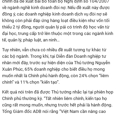
chính đã đề xuất bãi bỏ toàn bộ Nghị định số 104/2007
về ngành nghề kinh doanh đòi nợ. Nếu đề xuất này được
đồng ý, các doanh nghiệp kinh doanh dịch vụ đòi nợ sẽ
không còn phải đáp ứng hàng loạt điều kiện như vốn tối
thiểu 2 tỷ đồng, người quản lý pải có trình độ học vấn từ
đại học, trung cấp trở lên thuộc một trong các ngành kinh
tế, quản lý, pháp luật, an ninh…
Tuy nhiên, vẫn chưa có nhiều đề xuất tương tự khác từ
các bộ ngành. Trong khi, tại Diễn đàn Doanh nghiệp tư
nhân mới đây, trước sự hiện diện của Thủ tướng Nguyễn
Xuân Phúc, 65% doanh nghiệp cho biết điều họ mong
muốn nhất là Chính phủ hành động, còn 24% chọn “liêm
chính” và 11% chọn “kiến tạo”.
Kết quả nói trên đã được Thủ tướng nhắc lại tại phiên họp
Chính phủ thường kỳ. “Tất nhiên liêm chính, kiến tạo họ
cũng rất mong muốn, nhưng trước hết phải là hành động.
Tổng Giám đốc ADB nói rằng “Việt Nam cần nâng cao