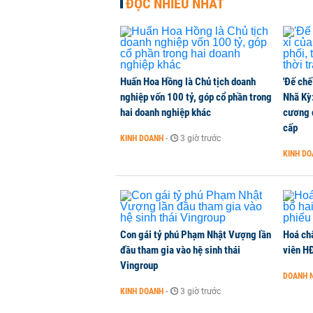
ĐỌC NHIỀU NHẤT
Huấn Hoa Hồng là Chủ tịch doanh
'Đế chế
nghiệp vốn 100 tỷ, góp cổ phần trong
Nhã Kỳ:
hai doanh nghiệp khác
cương đ
cấp
KINH DOANH
-
3 giờ trước
KINH D
Con gái tỷ phú Phạm Nhật Vượng lần
Hoá ch
đầu tham gia vào hệ sinh thái
viên H
Vingroup
DOANH 
KINH DOANH
-
3 giờ trước