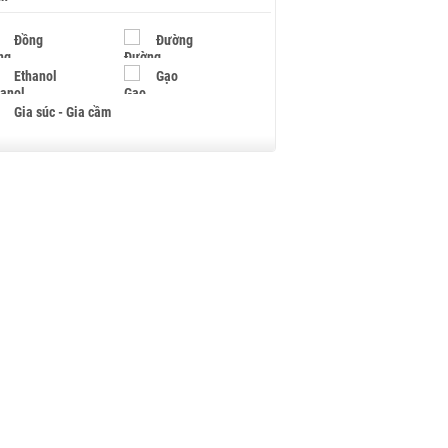
Đồng
Đường
Ethanol
Gạo
Gia súc - Gia cầm
Giấy
Gỗ
Hạt điều
Hồ tiêu - Hạt tiêu
Khí đốt
Kim loại khác
Mắc ca
Muối
Ngũ cốc
Nhựa - Hạt nhựa
Palladium
Phân bón