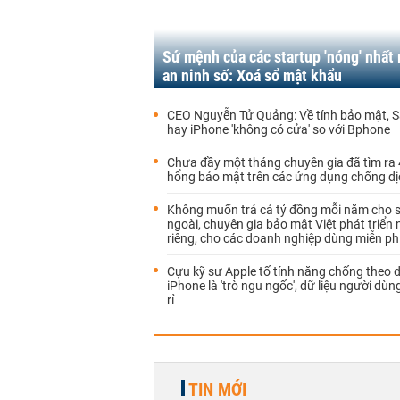
Sứ mệnh của các startup 'nóng' nhất
an ninh số: Xoá sổ mật khẩu
CEO Nguyễn Tử Quảng: Về tính bảo mật,
hay iPhone 'không có cửa' so với Bphone
Chưa đầy một tháng chuyên gia đã tìm ra 
hổng bảo mật trên các ứng dụng chống dị
Không muốn trả cả tỷ đồng mỗi năm cho 
ngoài, chuyên gia bảo mật Việt phát triển
riêng, cho các doanh nghiệp dùng miễn ph
Cựu kỹ sư Apple tố tính năng chống theo d
iPhone là 'trò ngu ngốc', dữ liệu người dùng
rỉ
TIN MỚI