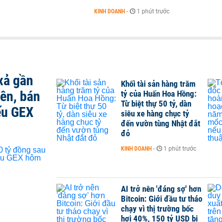
KINH DOANH
-
1 phút trước
xả gần
Khối tài sản hàng trăm
iên, bán
tỷ của Huấn Hoa Hồng:
Từ biệt thự 50 tỷ, dàn
ếu GEX
siêu xe hàng chục tỷ
đến vườn tùng Nhật đắt
đỏ
KINH DOANH
-
1 phút trước
AI trở nên 'đáng sợ' hơn
Bitcoin: Giới đầu tư tháo
chạy vì thị trường bốc
hơi 40%, 150 tỷ USD bị