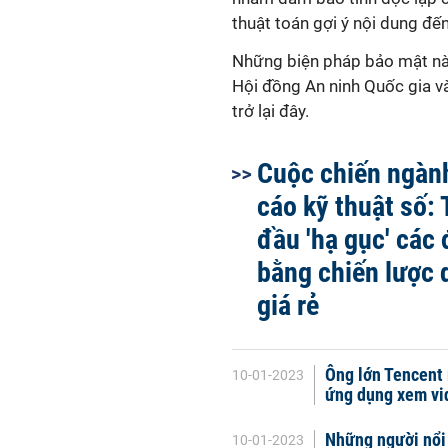
thuật toán gợi ý nội dung đế
Những biện pháp bảo mật này
Hội đồng An ninh Quốc gia v
trở lại đây.
Cuộc chiến ngàn
cáo kỹ thuật số: 
đầu 'hạ gục' các 
bằng chiến lược 
giá rẻ
Ông lớn Tencent 
10-01-2023
ứng dụng xem vi
Những người nổi 
10-01-2023