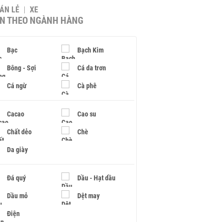
BÁN LẺ
XE
IN THEO NGÀNH HÀNG
Bạc
Bạch Kim
Bông - Sợi
Cá da trơn
Cá ngừ
Cà phê
Cacao
Cao su
Chất dẻo
Chè
Da giày
Đá quý
Dầu - Hạt dầu
Dầu mỏ
Dệt may
Điện