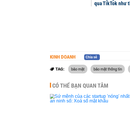
qua TikTok như 
KINH DOANH
Chia sẻ
bảo mật
bảo mật thông tin
TAG:
CÓ THỂ BẠN QUAN TÂM