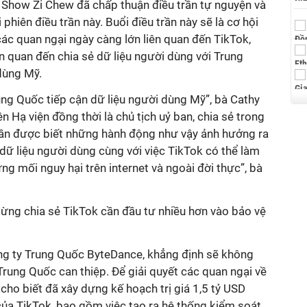
 Show Zi Chew đã chấp thuận điều trần tự nguyện và
 phiên điều trần này. Buổi điều trần này sẽ là cơ hội
các quan ngại ngày càng lớn liên quan đến TikTok,
n quan đến chia sẻ dữ liệu người dùng với Trung
dùng Mỹ.
ung Quốc tiếp cận dữ liệu người dùng Mỹ”, bà Cathy
 Hạ viện đồng thời là chủ tịch uỷ ban, chia sẻ trong
ần được biết những hành động như vậy ảnh hưởng ra
dữ liệu người dùng cùng với việc TikTok có thể làm
ng mối nguy hại trên internet và ngoài đời thực”, bà
ừng chia sẻ TikTok cần đầu tư nhiều hơn vào bảo vệ
ng ty Trung Quốc ByteDance, khẳng định sẽ không
rung Quốc can thiệp. Để giải quyết các quan ngại về
cho biết đã xây dựng kế hoạch trị giá 1,5 tỷ USD
ủa TikTok, bao gồm việc tạo ra hệ thống kiểm soát