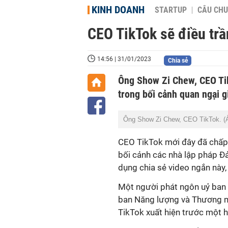
KINH DOANH
STARTUP
CÂU CHU
CEO TikTok sẽ điều tr
14:56 | 31/01/2023
Chia sẻ
Ông Show Zi Chew, CEO Tik
trong bối cảnh quan ngại g
Ông Show Zi Chew, CEO TikTok. (
CEO TikTok mới đây đã chấp
bối cảnh các nhà lập pháp Đ
dụng chia sẻ video ngắn này
Một người phát ngôn uỷ ban 
ban Năng lượng và Thương mạ
TikTok xuất hiện trước một h