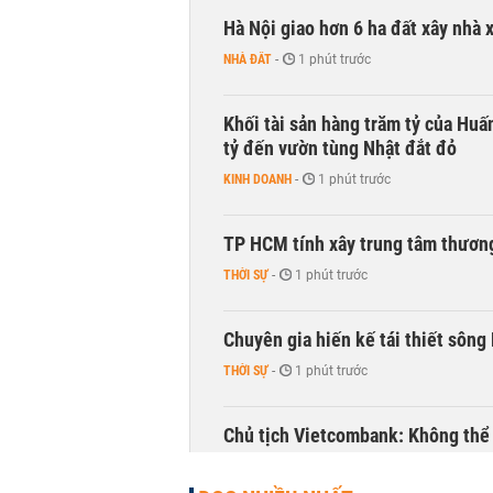
Hà Nội giao hơn 6 ha đất xây nhà 
NHÀ ĐẤT
-
1 phút trước
Khối tài sản hàng trăm tỷ của Huấ
tỷ đến vườn tùng Nhật đắt đỏ
KINH DOANH
-
1 phút trước
TP HCM tính xây trung tâm thương
THỜI SỰ
-
1 phút trước
Chuyên gia hiến kế tái thiết sông
THỜI SỰ
-
1 phút trước
Chủ tịch Vietcombank: Không thể q
TÀI CHÍNH
-
1 phút trước