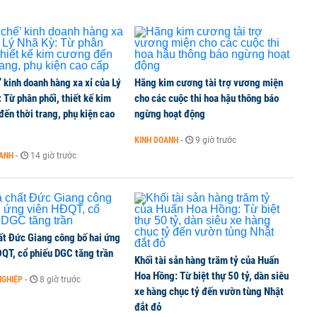
’ kinh doanh hàng xa xỉ của Lý
Hãng kim cương tài trợ vương miện
 Từ phân phối, thiết kế kim
cho các cuộc thi hoa hậu thông báo
ến thời trang, phụ kiện cao
ngừng hoạt động
KINH DOANH
-
9 giờ trước
OANH
-
14 giờ trước
ất Đức Giang công bố hai ứng
ĐQT, cổ phiếu DGC tăng trần
Khối tài sản hàng trăm tỷ của Huấn
Hoa Hồng: Từ biệt thự 50 tỷ, dàn siêu
NGHIỆP
-
8 giờ trước
xe hàng chục tỷ đến vườn tùng Nhật
đắt đỏ