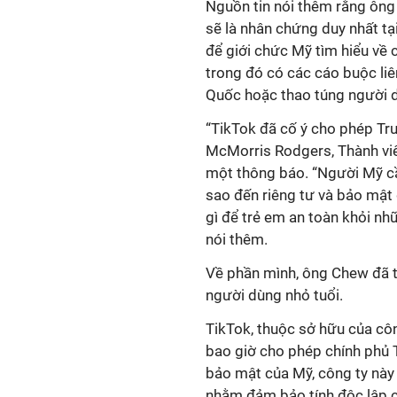
Nguồn tin nói thêm rằng ông
sẽ là nhân chứng duy nhất tại
để giới chức Mỹ tìm hiểu về 
trong đó có các cáo buộc liê
Quốc hoặc thao túng người 
“TikTok đã cố ý cho phép Tr
McMorris Rodgers, Thành viên
một thông báo. “Người Mỹ c
sao đến riêng tư và bảo mật 
gì để trẻ em an toàn khỏi nhữ
nói thêm.
Về phần mình, ông Chew đã t
người dùng nhỏ tuổi.
TikTok, thuộc sở hữu của cô
bao giờ cho phép chính phủ T
bảo mật của Mỹ, công ty này 
nhằm đảm bảo tính độc lập c