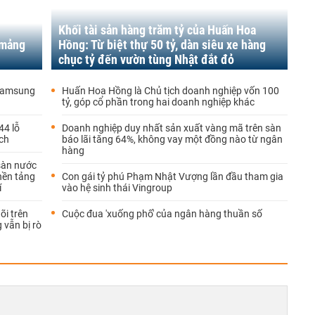
Khối tài sản hàng trăm tỷ của Huấn Hoa
 mảng
Hồng: Từ biệt thự 50 tỷ, dàn siêu xe hàng
chục tỷ đến vườn tùng Nhật đắt đỏ
 Samsung
Huấn Hoa Hồng là Chủ tịch doanh nghiệp vốn 100
tỷ, góp cổ phần trong hai doanh nghiệp khác
44 lỗ
Doanh nghiệp duy nhất sản xuất vàng mã trên sàn
ch
báo lãi tăng 64%, không vay một đồng nào từ ngân
hàng
sàn nước
 nền tảng
Con gái tỷ phú Phạm Nhật Vượng lần đầu tham gia
í
vào hệ sinh thái Vingroup
õi trên
Cuộc đua 'xuống phố' của ngân hàng thuần số
 vẫn bị rò