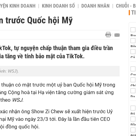
YỆN KINH DOANH
KINH DOANH SỐ
DOANH NHÂN
CHUỖI - 
T
ần trước Quốc hội Mỹ
Tok, tự nguyện chấp thuận tham gia điều trần
ia tăng về tính bảo mật của TikTok.
Ảnh:
WSJ
).
 thuận có mặt trước một uỷ ban Quốc hội Mỹ trong
ảng Cộng hoà tại Hạ viện tăng cường giám sát ứng
, theo
WSJ
.
xác nhận ông Show Zi Chew sẽ xuất hiện trước Uỷ
i Mỹ vào ngày 23/3 tới. Đây là lần đầu tiên CEO
ội đồng quốc hội.