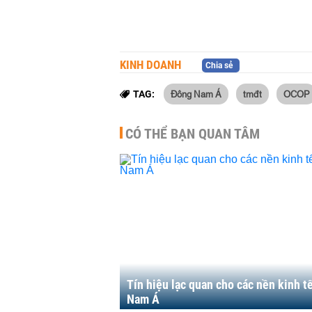
KINH DOANH
Chia sẻ
Đông Nam Á
tmđt
OCOP
TAG:
CÓ THỂ BẠN QUAN TÂM
Tín hiệu lạc quan cho các nền kinh t
Nam Á​