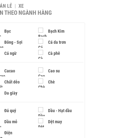
BÁN LẺ
XE
IN THEO NGÀNH HÀNG
Bạc
Bạch Kim
Bông - Sợi
Cá da trơn
Cá ngừ
Cà phê
Cacao
Cao su
Chất dẻo
Chè
Da giày
Đá quý
Dầu - Hạt dầu
Dầu mỏ
Dệt may
Điện