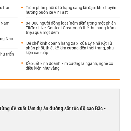
c tràn
Trùm phân phối ô tô hạng sang lãi đậm khi chuyển
hướng buôn xe VinFast
t Nam
84.000 người đồng loạt ‘ném tiền’ trong một phiên
TikTok Live, Content Creator có thể thu hàng trăm
triệu qua một đêm
Đông Nam
'Đế chế’ kinh doanh hàng xa xỉ của Lý Nhã Kỳ: Từ
phân phối, thiết kế kim cương đến thời trang, phụ
kiện cao cấp
hủ triển
Đề xuất kinh doanh kim cương là ngành, nghề có
điều kiện như vàng
từng đề xuất làm dự án đường sắt tốc độ cao Bắc -