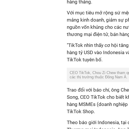
hàng tháng.
Với mục tiêu mở rộng sứ mệnh
mảng kinh doanh, giảm sự ph
nguồn vốn khủng cho các nướ
thương mại điện tử, bán hàng 
"TikTok nhìn thấy cơ hội tăng
hàng tỷ USD vào Indonesia v
TikTok tuyên bố.
CEO TikTok, Chou Zi Chew tham qu
các thị trường thuộc Đông Nam Á.
Trao đổi với báo chí, ông Che
Song, CEO TikTok cho biết k
hàng MSMEs (doanh nghiệp v
TikTok Shop.
Theo báo giới Indonesia, tạ