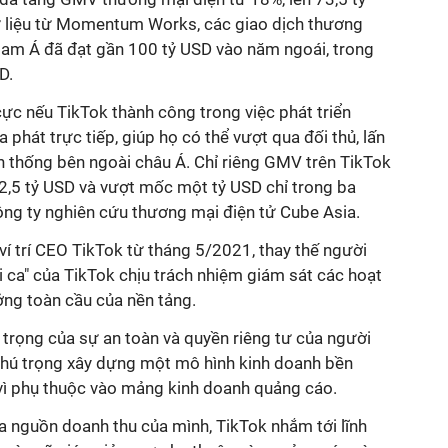
 liệu từ Momentum Works, các giao dịch thương
Nam Á đã đạt gần 100 tỷ USD vào năm ngoái, trong
SD.
 cực nếu TikTok thành công trong việc phát triển
phát trực tiếp, giúp họ có thể vượt qua đối thủ, lấn
n thống bên ngoài châu Á. Chỉ riêng GMV trên TikTok
2,5 tỷ USD và vượt mốc một tỷ USD chỉ trong ba
ng ty nghiên cứu thương mại điện tử Cube Asia.
í trí CEO TikTok từ tháng 5/2021, thay thế người
i ca" của TikTok chịu trách nhiệm giám sát các hoạt
ởng toàn cầu của nền tảng.
rọng của sự an toàn và quyền riêng tư của người
chú trọng xây dựng một mô hình kinh doanh bền
 vì phụ thuộc vào mảng kinh doanh quảng cáo.
a nguồn doanh thu của mình, TikTok nhắm tới lĩnh