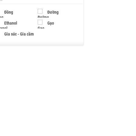
Đồng
Đường
Ethanol
Gạo
Gia súc - Gia cầm
Giấy
Gỗ
Hạt điều
Hồ tiêu - Hạt tiêu
Khí đốt
Kim loại khác
Mắc ca
Muối
Ngũ cốc
Nhựa - Hạt nhựa
Palladium
Phân bón