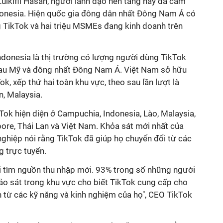
ulkifli Hasan, người lãnh đạo nền tảng này đã cam
donesia. Hiện quốc gia đông dân nhất Đông Nam Á có
 TikTok và hai triệu MSMEs đang kinh doanh trên
ndonesia là thị trường có lượng người dùng TikTok
 sau Mỹ và đông nhất Đông Nam Á. Việt Nam sở hữu
k, xếp thứ hai toàn khu vực, theo sau lần lượt là
n, Malaysia.
ok hiện diện ở Campuchia, Indonesia, Lào, Malaysia,
ore, Thái Lan và Việt Nam. Khỏa sát mới nhất của
ghiệp nói rằng TikTok đã giúp họ chuyển đổi từ các
g trực tuyến.
i tìm nguồn thu nhập mới. 93% trong số những người
ảo sát trong khu vực cho biết TikTok cung cấp cho
n từ các kỹ năng và kinh nghiệm của họ", CEO TikTok