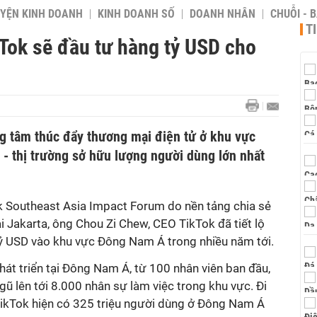
YỆN KINH DOANH
KINH DOANH SỐ
DOANH NHÂN
CHUỖI - 
T
Tok sẽ đầu tư hàng tỷ USD cho
ng tâm thúc đẩy thương mại điện tử ở khu vực
- thị trường sở hữu lượng người dùng lớn nhất
ok Southeast Asia Impact Forum do nền tảng chia sẻ
i Jakarta, ông Chou Zi Chew, CEO TikTok đã tiết lộ
tỷ USD vào khu vực Đông Nam Á trong nhiều năm tới.
át triển tại Đông Nam Á, từ 100 nhân viên ban đầu,
gũ lên tới 8.000 nhân sự làm việc trong khu vực. Đi
TikTok hiện có 325 triệu người dùng ở Đông Nam Á