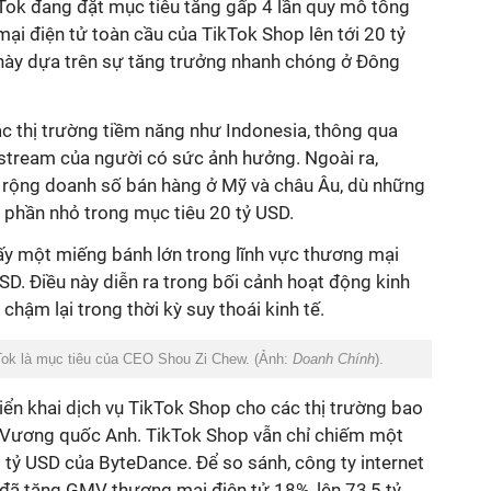
kTok đang đặt mục tiêu tăng gấp 4 lần quy mô tổng
i điện tử toàn cầu của TikTok Shop lên tới 20 tỷ
này dựa trên sự tăng trưởng nhanh chóng ở Đông
c thị trường tiềm năng như Indonesia, thông qua
estream của người có sức ảnh hưởng. Ngoài ra,
 rộng doanh số bán hàng ở Mỹ và châu Âu, dù những
 phần nhỏ trong mục tiêu 20 tỷ USD.
ấy một miếng bánh lớn trong lĩnh vực thương mại
USD. Điều này diễn ra trong bối cảnh hoạt động kinh
hậm lại trong thời kỳ suy thoái kinh tế.
ok là mục tiêu của CEO Shou Zi Chew. (Ảnh:
Doanh Chính
).
iển khai dịch vụ TikTok Shop cho các thị trường bao
 Vương quốc Anh. TikTok Shop vẫn chỉ chiếm một
 tỷ USD của ByteDance. Để so sánh, công ty internet
đã tăng GMV thương mại điện tử 18%, lên 73,5 tỷ