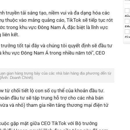
 truyền tải sáng tạo, niềm vui và đa dạng hóa các
ụ thuộc vào mảng quảng cáo, TikTok sẽ tiếp tục rót
c trong khu vực Đông Nam Á, đặc biệt là lĩnh vực
liên kết.
 trưởng tốt tại đây và chúng tôi quyết định sẽ đầu tư
à khu vực Đông Nam Á trong nhiều năm tới", CEO
an gian hàng trưng bày của các nhà bán hàng địa phương đến từ
 (Ảnh:
Doanh Chính
).
w từ chối tiết lộ con số cụ thể của khoản đầu tư.
hoản đầu tư sẽ tập trung hỗ trợ cho các nhà bán
ừa và nhỏ) tham gia nền tảng thương mại điện tử
i cuộc gặp mặt giữa CEO TikTok với Bộ trưởng