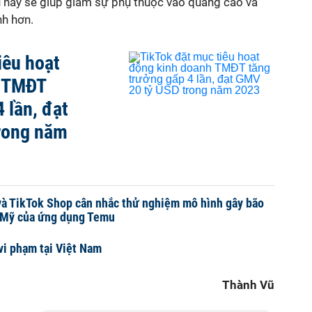
u này sẽ giúp giảm sự phụ thuộc vào quảng cáo và
nh hơn.
iêu hoạt
h TMĐT
 lần, đạt
rong năm
và TikTok Shop cân nhắc thử nghiệm mô hình gây bão
 Mỹ của ứng dụng Temu
vi phạm tại Việt Nam
Thành Vũ