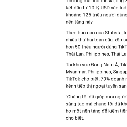
Thương mại Indonesia, ông Z
kết đầu tư 10 tỷ USD vào In
khoảng 125 triệu người dùng
nền tảng này.
Theo báo cáo của Statista, I
nhiều thứ hai toàn cầu, xếp
hơn 50 triệu người dùng TikTo
Thái Lan, Philippines, Thái La
Tại khu vực Đông Nam Á, TikT
Myanmar, Philippines, Singap
TikTok cho biết, 79% doanh n
kênh tiếp thị ngoại tuyến san
"Chúng tôi đã giúp mọi ngườ
sáng tạo mà chúng tôi đã kh
họ một nền tảng để kiếm tiề
cho biết.