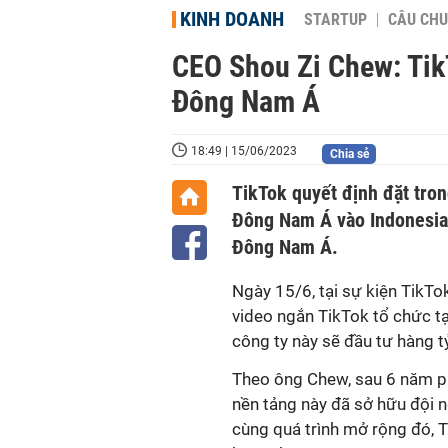
KINH DOANH
STARTUP
CÂU CHU
CEO Shou Zi Chew: Tik
Đông Nam Á
18:49 | 15/06/2023
Chia sẻ
TikTok quyết định đặt tro
Đông Nam Á vào Indonesia 
Đông Nam Á.
Ngày 15/6, tại sự kiện TikT
video ngắn TikTok tổ chức tạ
công ty này sẽ đầu tư hàng 
Theo ông Chew, sau 6 năm ph
nền tảng này đã sở hữu đội n
cùng quá trình mở rộng đó, 