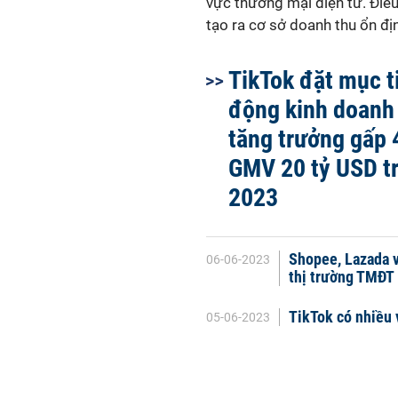
vực thương mại điện tử. Điề
tạo ra cơ sở doanh thu ổn đị
TikTok đặt mục t
động kinh doan
tăng trưởng gấp 4
GMV 20 tỷ USD t
2023
Shopee, Lazada 
06-06-2023
thị trường TMĐT
TikTok có nhiều 
05-06-2023