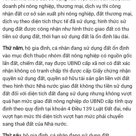
doanh phi nông nghiệp, thương mại, dịch vụ thì công
nhận
đất
cơ sở sản xuất phi nông nghiệp, đất thương mại,
dịch vụ theo diện tích thực tế đã sử dụng; hình thức sử
dụng đất được công nhận như hình thức giao đất
có
thu
tiền sử dụng đất, thời hạn sử dụng đất là ổn định lâu dài.
Thứ năm
, hộ gia đình, cá nhân đang sử dụng đất ổn định
vào mục đích thuộc nhóm đất nông nghiệp có nguồn gốc
lấn đất, chiếm đất, nay được UBND cấp xã nơi
có
đất xác
nhận không có tranh chấp thì được cấp Giấy chứng nhận
quy
ề
n sử dụng đất, quyền sở hữu tài sản
gắn
liền với đất
theo hình thức Nhà nước giao đất không thu tiền sử dụng
đất đối với diện tích đất đang sử dụng nhưng không vượt
quá hạn mức giao
đất
nông nghiệp do UBND cấp tỉnh quy
định theo quy định tại khoản 4 Điều 139 Luật Đất đai, nếu
vượt hạn mức thì diện tích vượt hạn mức phải chuyển
sang thuê đất của Nhà nước.
Thứ sáu
, hộ gia đình, cá nhân đang sử dụng đất