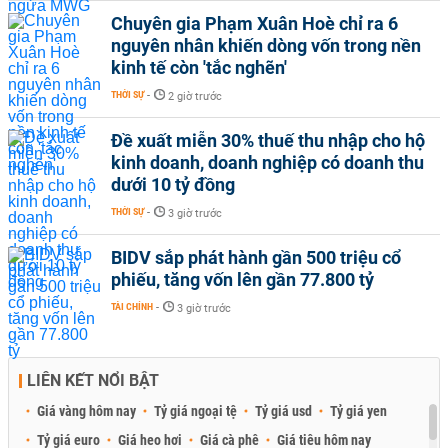
Chuyên gia Phạm Xuân Hoè chỉ ra 6
nguyên nhân khiến dòng vốn trong nền
kinh tế còn 'tắc nghẽn'
THỜI SỰ
-
2 giờ trước
Đề xuất miễn 30% thuế thu nhập cho hộ
kinh doanh, doanh nghiệp có doanh thu
dưới 10 tỷ đồng
THỜI SỰ
-
3 giờ trước
BIDV sắp phát hành gần 500 triệu cổ
phiếu, tăng vốn lên gần 77.800 tỷ
TÀI CHÍNH
-
3 giờ trước
LIÊN KẾT NỔI BẬT
Giá vàng hôm nay
Tỷ giá ngoại tệ
Tỷ giá usd
Tỷ giá yen
Tỷ giá euro
Giá heo hơi
Giá cà phê
Giá tiêu hôm nay