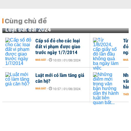
Cùng chủ đề
Luật Đất đai 2024
Cấp sổ đỏ cho các loại
Từ 
đất vi phạm được giao
đỏ 
trước ngày 1/7/2014
ngà
NHÀ ĐẤT
-
NHÀ Đ
10:03 | 01/08/2024
Luật mới có làm tăng giá
Nhữ
căn hộ?
văn
hành
NHÀ ĐẤT
-
10:57 | 01/08/2024
THỜI 