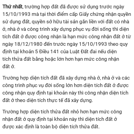
Thứ nhất
, t
rường hợp đất
đã
được sử dụng trước ngày
15/10/1993 mà tại thời điểm cấp Giấy chứng nhận quyền
sử dụng đất, quyền sở hữu tài sản
gắn liền
với đất có nhà
ở, nhà ở và công trình xây dựng phục vụ đời sống
thì
diện
tích đất
ở
được công nhận là hạn mức công nhận đất ở từ
ngày 18/12/1980 đến trước ngày 15/10/1993 theo quy
định tại khoản 5 Điều 141 của Luật Đất đai n
ế
u diện
tích
thửa
đất bằng
hoặc lớn
hơn
hạn mức công nhận
đất
ở
.
Trường hợp diện tích đất đã xây dựng nhà ở, nhà ở và các
công trình phục vụ đời sống lớn hơn diện tích đất ở được
công nhận quy định tại khoản này
thì
công nhận diện tích
đất ở theo diện tích thực tế đã xây dựng.
Trường hợp diện tích thửa đất nhỏ
hơn
hạn mức công
nhận đất
ở
quy định tại khoản này thì diện tích đất
ở
được
xác định là toàn bộ diện tích
thửa
đất.