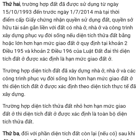
Thứ hai
, t
rường hợp đất
đã
được sử dụng từ n
g
ày
15/10/1993
đến
trước ngày 1/7/2014 mà tại thời
điểm
cấp Gi
ấ
y chứng nhận quy
ề
n sử dụng đất, quyền sở
hữu tài sản
gắn
liền với đất
có
nhà ở, nhà ở và công trình
xây dựng phục vụ
đời
sống nếu diện tích thửa đất bằng
hoặc lớn hơn hạn mức giao đất ở quy định tại khoản 2
Điều 195 và khoản 2 Điều 196 của Luật Đất đai thì diện
tích đất ở
được
xác định là hạn mức giao đất ở.
Trường hợp diện tích đất
đã
xây dựng nhà ở, nhà ở và các
công trình phục vụ đời sống lớn hơn hạn mức giao đất ở
thì diện tích đất
ở
được xác định theo diện tích thực tế
đã
xây dựng.
Trường hợp di
ệ
n tích
thửa
đất nhỏ hơn hạn mức giao
đất
ở
thì diện tích đất
ở được
xác định là toàn bộ diện
tích
thửa
đất.
Thứ ba
, đ
ối với phần diện tích đất còn lại (nếu có) sau khi