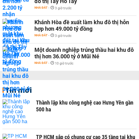
đô thị Tây Hồ Tây
NHÀ ĐẤT
-
3 giờ trước
Khánh Hòa đề xuất làm khu đô thị hỗn
hợp hơn 49.000 tỷ đồng
NHÀ ĐẤT
-
3 giờ trước
Một doanh nghiệp trúng thầu hai khu đô
thị hơn 36.000 tỷ ở Mũi Né
NHÀ ĐẤT
-
10 giờ trước
Tin mới
Thành lập khu công nghệ cao Hưng Yên gần
500 ha
TP HCM sắp có chung cư cao 35 tầng tại khu