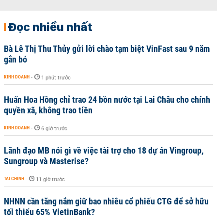
Đọc nhiều nhất
Bà Lê Thị Thu Thủy gửi lời chào tạm biệt VinFast sau 9 năm
gắn bó
KINH DOANH
-
1 phút trước
Huấn Hoa Hồng chỉ trao 24 bồn nước tại Lai Châu cho chính
quyền xã, không trao tiền
KINH DOANH
-
6 giờ trước
Lãnh đạo MB nói gì về việc tài trợ cho 18 dự án Vingroup,
Sungroup và Masterise?
TÀI CHÍNH
-
11 giờ trước
NHNN cần tăng nắm giữ bao nhiêu cổ phiếu CTG để sở hữu
tối thiểu 65% VietinBank?