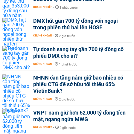
DOANH NGHIỆP
-
1 phút trước
DMX hút gần 700 tỷ đồng vốn ngoại
trong phiên thứ hai lên HOSE
CHỨNG KHOÁN
-
2 giờ trước
Tự doanh sang tay gần 700 tỷ đồng cổ
phiếu DMX cho ai?
CHỨNG KHOÁN
-
1 phút trước
NHNN cần tăng nắm giữ bao nhiêu cổ
phiếu CTG để sở hữu tối thiểu 65%
VietinBank?
CHỨNG KHOÁN
-
2 giờ trước
VNPT nắm giữ hơn 62.000 tỷ đồng tiền
mặt, ngang ngửa MWG
DOANH NGHIỆP
-
2 giờ trước