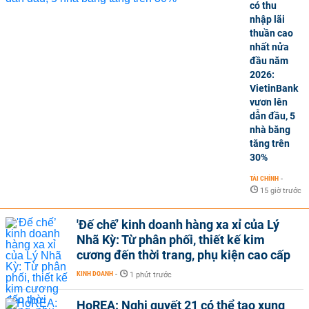
có thu
nhập lãi
thuần cao
nhất nửa
đầu năm
2026:
VietinBank
vươn lên
dẫn đầu, 5
nhà băng
tăng trên
30%
TÀI CHÍNH
-
15 giờ trước
'Đế chế’ kinh doanh hàng xa xỉ của Lý
Nhã Kỳ: Từ phân phối, thiết kế kim
cương đến thời trang, phụ kiện cao cấp
KINH DOANH
-
1 phút trước
HoREA: Nghị quyết 21 có thể tạo xung