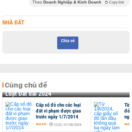
Theo
Doanh Nghiệp & Kinh Doanh
Copy link
NHÀ ĐẤT
Chia sẻ
Cùng chủ đề
Luật Đất đai 2024
Cấp sổ đỏ cho các loại
Từ 
đất vi phạm được giao
đỏ 
trước ngày 1/7/2014
ngà
NHÀ ĐẤT
-
NHÀ Đ
10:03 | 01/08/2024