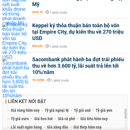
Mỹ
QUỐC TẾ
-
1 phút trước
Keppel ký thỏa thuận bán toàn bộ vốn
tại Empire City, dự kiến thu về 270 triệu
USD
NHÀ ĐẤT
-
1 phút trước
Sacombank phát hành ba đợt trái phiếu
thu về hơn 3.600 tỷ, lãi suất trả lên tới
10%/năm
TÀI CHÍNH
-
1 phút trước
LIÊN KẾT NỔI BẬT
Giá vàng hôm nay
Tỷ giá ngoại tệ
Tỷ giá usd
Tỷ giá yen
Tỷ giá euro
Giá heo hơi
Giá cà phê
Giá tiêu hôm nay
Lãi suất ngân hàng
Giá xăng dầu
Giá thép hôm nay