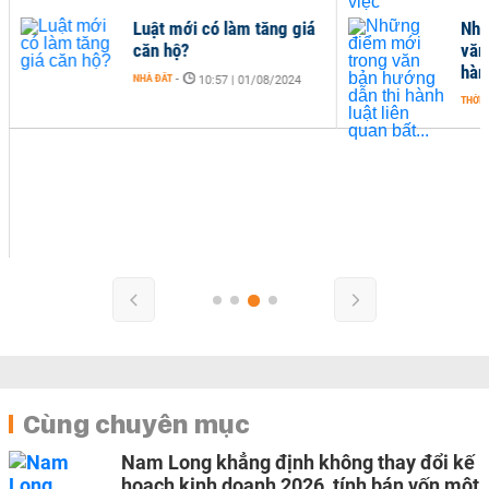
Luật mới có làm tăng giá
Nhữ
căn hộ?
văn
hành
NHÀ ĐẤT
-
10:57 | 01/08/2024
THỜI 
Cùng chuyên mục
Nam Long khẳng định không thay đổi kế
hoạch kinh doanh 2026, tính bán vốn một