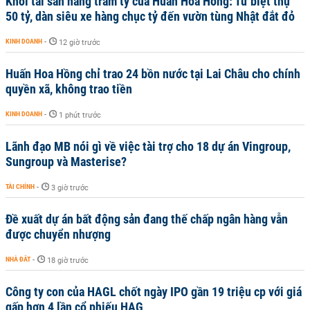
Khối tài sản hàng trăm tỷ của Huấn Hoa Hồng: Từ biệt thự
50 tỷ, dàn siêu xe hàng chục tỷ đến vườn tùng Nhật đắt đỏ
KINH DOANH
-
12 giờ trước
Huấn Hoa Hồng chỉ trao 24 bồn nước tại Lai Châu cho chính
quyền xã, không trao tiền
KINH DOANH
-
1 phút trước
Lãnh đạo MB nói gì về việc tài trợ cho 18 dự án Vingroup,
Sungroup và Masterise?
TÀI CHÍNH
-
3 giờ trước
Đề xuất dự án bất động sản đang thế chấp ngân hàng vẫn
được chuyển nhượng
NHÀ ĐẤT
-
18 giờ trước
Công ty con của HAGL chốt ngày IPO gần 19 triệu cp với giá
gấp hơn 4 lần cổ phiếu HAG