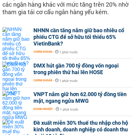
các ngân hàng khác với mức tăng trên 20% nhờ
tham gia tái cơ cấu ngân hàng yếu kém.
NHNN cần tăng nắm giữ bao nhiêu cổ
phiếu CTG để sở hữu tối thiểu 65%
VietinBank?
CHỨNG KHOÁN
-
1 phút trước
DMX hút gần 700 tỷ đồng vốn ngoại
trong phiên thứ hai lên HOSE
CHỨNG KHOÁN
-
1 phút trước
VNPT nắm giữ hơn 62.000 tỷ đồng tiền
mặt, ngang ngửa MWG
DOANH NGHIỆP
-
1 phút trước
Đề xuất miễn 30% thuế thu nhập cho hộ
kinh doanh, doanh nghiệp có doanh thu