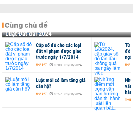
Cùng chủ đề
Luật Đất đai 2024
Cấp sổ đỏ cho các loại
Từ 
đất vi phạm được giao
đỏ 
trước ngày 1/7/2014
ngà
NHÀ ĐẤT
-
NHÀ Đ
10:03 | 01/08/2024
Luật mới có làm tăng giá
Nhữ
căn hộ?
văn
hành
NHÀ ĐẤT
-
10:57 | 01/08/2024
THỜI 