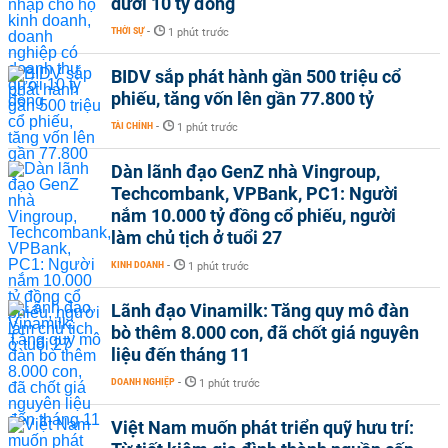
dưới 10 tỷ đồng
THỜI SỰ
-
1 phút trước
BIDV sắp phát hành gần 500 triệu cổ
phiếu, tăng vốn lên gần 77.800 tỷ
TÀI CHÍNH
-
1 phút trước
Dàn lãnh đạo GenZ nhà Vingroup,
Techcombank, VPBank, PC1: Người
nắm 10.000 tỷ đồng cổ phiếu, người
làm chủ tịch ở tuổi 27
KINH DOANH
-
1 phút trước
Lãnh đạo Vinamilk: Tăng quy mô đàn
bò thêm 8.000 con, đã chốt giá nguyên
liệu đến tháng 11
DOANH NGHIỆP
-
1 phút trước
Việt Nam muốn phát triển quỹ hưu trí: