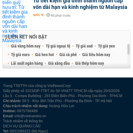
Từ tiết kiệm gia đình thành nguồn cấp
vốn dài hạn và kinh nghiệm từ Malaysia
QUỐC TẾ
-
45 phút trước
LIÊN KẾT NỔI BẬT
Giá vàng hôm nay
Tỷ giá ngoại tệ
Tỷ giá usd
Tỷ giá yen
Tỷ giá euro
Giá heo hơi
Giá cà phê
Giá tiêu hôm nay
Lãi suất ngân hàng
Giá xăng dầu
Giá thép hôm nay
Giá sầu riêng
Giá thịt heo
Giá gạo
Giá cao su
Best Retail Brokers
Diễn đàn đầu tư Việt Nam 2026
Trang TTĐTTH của công ty VietNewsCorp
Giấy phép số 3323/GP-TTĐT do Sở VH&TT TP.HCM cấp ngày 20/3/2026
Lầu 5 - Compa Building - 293 Điện Biên Phủ - Phường Gia Định - TP.HCM
Chi nhánh:
Số 5 - Khu 38A Trần Phú - Phường Ba Đình - TP. Hà Nội
Chịu trách nhiệm nội dung:
Hoàng Hữu Lợi
Hotline:
0975798489
Email:
info@vietnambiz.vn
Trách nhiệm về thông tin
DỊCH VỤ QUẢNG CÁO
Tel:
0931589222 (Ms Ngọc)