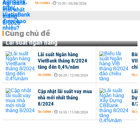
TÀI CHÍNH
-
10:00 | 05/08/2026
Cùng chủ đề
Lãi suất ngân hàng
Lãi suất Ngân hàng
Biể
VietBank tháng 8/2024
VIB
tăng đến 0,4%/năm
chi
TÀI CHÍNH
-
TÀI C
06:29 | 12/08/2024
Cập nhật lãi suất vay mua
Lãi
nhà mới nhất tháng
Dựn
8/2024
8/2
TÀI CHÍNH
-
TÀI C
16:55 | 11/08/2024