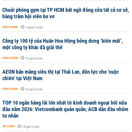
Chuỗi phòng gym tại TP HCM bất ngờ đóng cửa tất cả cơ sở,
hàng trăm hội viên bơ vơ
KINH DOANH
-
1 phút trước
Công ty 100 tỷ của Huấn Hoa Hồng bỗng dưng ‘biến mất’,
một công ty khác đã giải thể
KINH DOANH
-
19 giờ trước
AEON bán mảng siêu thị tại Thái Lan, dồn lực cho ‘cuộc
chiến’ tại Việt Nam
KINH DOANH
-
13 giờ trước
TOP 10 ngân hàng lãi lớn nhất từ kinh doanh ngoại hối nửa
đầu năm 2026: Vietcombank quán quân, ACB dẫn đầu nhóm
tư nhân
TÀI CHÍNH
-
14 giờ trước