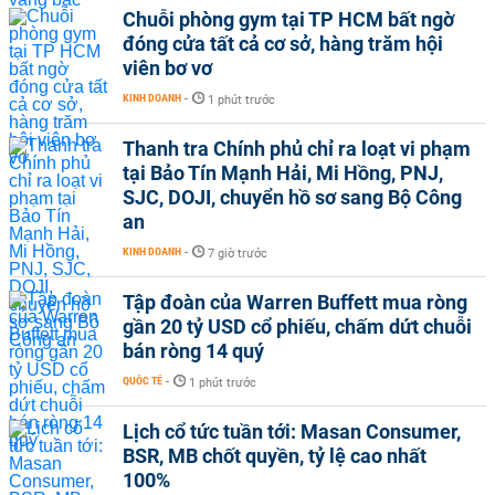
Chuỗi phòng gym tại TP HCM bất ngờ
đóng cửa tất cả cơ sở, hàng trăm hội
viên bơ vơ
KINH DOANH
-
1 phút trước
Thanh tra Chính phủ chỉ ra loạt vi phạm
tại Bảo Tín Mạnh Hải, Mi Hồng, PNJ,
SJC, DOJI, chuyển hồ sơ sang Bộ Công
an
KINH DOANH
-
7 giờ trước
Tập đoàn của Warren Buffett mua ròng
gần 20 tỷ USD cổ phiếu, chấm dứt chuỗi
bán ròng 14 quý
QUỐC TẾ
-
1 phút trước
Lịch cổ tức tuần tới: Masan Consumer,
BSR, MB chốt quyền, tỷ lệ cao nhất
100%