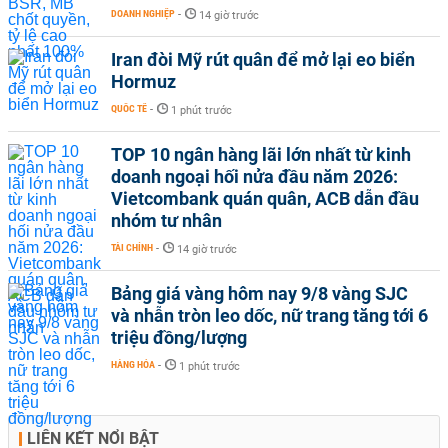
DOANH NGHIỆP
-
14 giờ trước
Iran đòi Mỹ rút quân để mở lại eo biển
Hormuz
QUỐC TẾ
-
1 phút trước
TOP 10 ngân hàng lãi lớn nhất từ kinh
doanh ngoại hối nửa đầu năm 2026:
Vietcombank quán quân, ACB dẫn đầu
nhóm tư nhân
TÀI CHÍNH
-
14 giờ trước
Bảng giá vàng hôm nay 9/8 vàng SJC
và nhẫn tròn leo dốc, nữ trang tăng tới 6
triệu đồng/lượng
HÀNG HÓA
-
1 phút trước
LIÊN KẾT NỔI BẬT