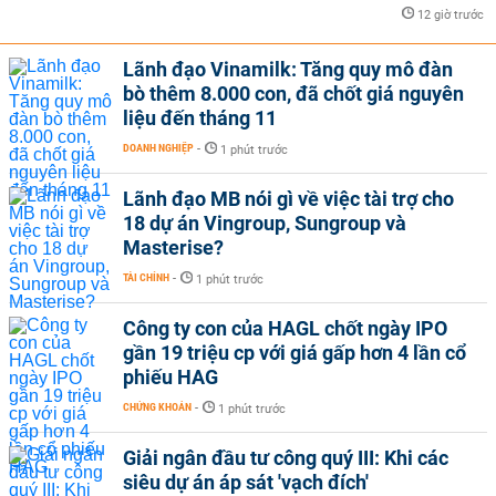
12 giờ trước
Lãnh đạo Vinamilk: Tăng quy mô đàn
bò thêm 8.000 con, đã chốt giá nguyên
liệu đến tháng 11
DOANH NGHIỆP
-
1 phút trước
Lãnh đạo MB nói gì về việc tài trợ cho
18 dự án Vingroup, Sungroup và
Masterise?
TÀI CHÍNH
-
1 phút trước
Công ty con của HAGL chốt ngày IPO
gần 19 triệu cp với giá gấp hơn 4 lần cổ
phiếu HAG
CHỨNG KHOÁN
-
1 phút trước
Giải ngân đầu tư công quý III: Khi các
siêu dự án áp sát 'vạch đích'