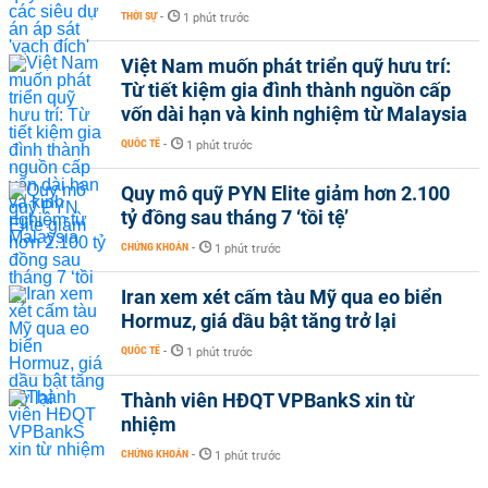
THỜI SỰ
-
1 phút trước
Việt Nam muốn phát triển quỹ hưu trí:
Từ tiết kiệm gia đình thành nguồn cấp
vốn dài hạn và kinh nghiệm từ Malaysia
QUỐC TẾ
-
1 phút trước
Quy mô quỹ PYN Elite giảm hơn 2.100
tỷ đồng sau tháng 7 ‘tồi tệ’
CHỨNG KHOÁN
-
1 phút trước
Iran xem xét cấm tàu Mỹ qua eo biển
Hormuz, giá dầu bật tăng trở lại
QUỐC TẾ
-
1 phút trước
Thành viên HĐQT VPBankS xin từ
nhiệm
CHỨNG KHOÁN
-
1 phút trước