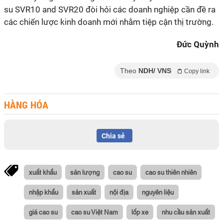
su SVR10 and SVR20 đòi hỏi các doanh nghiệp cần đề ra
các chiến lược kinh doanh mới nhằm tiệp cận thị trường.
Đức Quỳnh
Theo
NDH/ VNS
Copy link
HÀNG HÓA
Chia sẻ
xuất khẩu
sản lượng
cao su
cao su thiên nhiên
nhập khẩu
sản xuất
nội địa
nguyên liệu
giá cao su
cao su Việt Nam
lốp xe
nhu cầu sản xuất