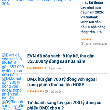
nhập lãi thuần
cao nhất nửa
đầu năm 2026:
VietinBank
vươn lên dẫn
đầu, 5 nhà băng
tăng trên 30%
TÀI CHÍNH
-
15:12 | 05/08/2026
EVN đã xóa sạch lỗ lũy kế, thu gần
353.000 tỷ đồng sau nửa năm
DOANH NGHIỆP
-
2 giờ trước
DMX hút gần 700 tỷ đồng vốn ngoại
trong phiên thứ hai lên HOSE
CHỨNG KHOÁN
-
7 giờ trước
Tự doanh sang tay gần 700 tỷ đồng cổ
phiếu DMX cho ai?