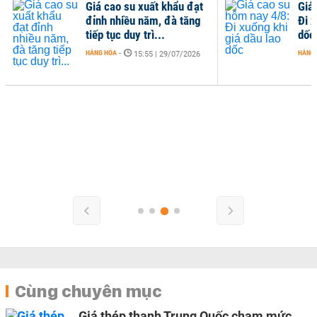
Giá cao su xuất khẩu đạt
Giá
đỉnh nhiều năm, đà tăng
Đi x
tiếp tục duy trì...
dốc
HÀNG HÓA
-
HÀNG
15:55 | 29/07/2026
Cùng chuyên mục
Giá thép thanh Trung Quốc chạm mức