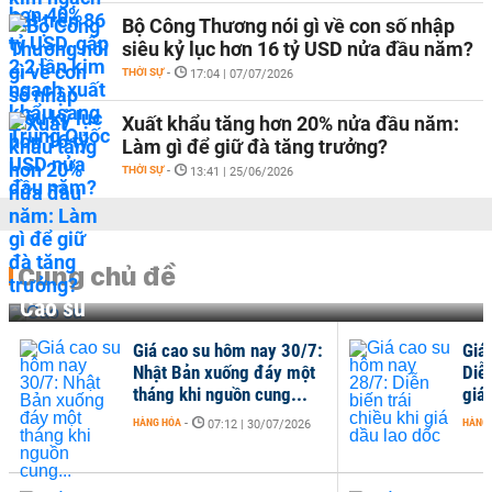
Bộ Công Thương nói gì về con số nhập
siêu kỷ lục hơn 16 tỷ USD nửa đầu năm?
THỜI SỰ
-
17:04 | 07/07/2026
Xuất khẩu tăng hơn 20% nửa đầu năm:
Làm gì để giữ đà tăng trưởng?
THỜI SỰ
-
13:41 | 25/06/2026
Cùng chủ đề
Cao su
Giá cao su hôm nay 30/7:
Giá
Nhật Bản xuống đáy một
Diễn
tháng khi nguồn cung...
giá 
HÀNG HÓA
-
HÀNG
07:12 | 30/07/2026