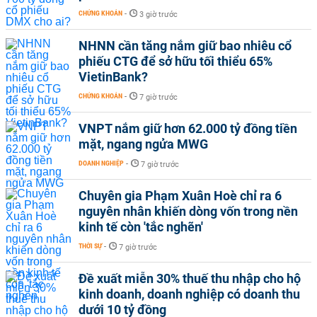
CHỨNG KHOÁN
-
3 giờ trước
NHNN cần tăng nắm giữ bao nhiêu cổ
phiếu CTG để sở hữu tối thiểu 65%
VietinBank?
CHỨNG KHOÁN
-
7 giờ trước
VNPT nắm giữ hơn 62.000 tỷ đồng tiền
mặt, ngang ngửa MWG
DOANH NGHIỆP
-
7 giờ trước
Chuyên gia Phạm Xuân Hoè chỉ ra 6
nguyên nhân khiến dòng vốn trong nền
kinh tế còn 'tắc nghẽn'
THỜI SỰ
-
7 giờ trước
Đề xuất miễn 30% thuế thu nhập cho hộ
kinh doanh, doanh nghiệp có doanh thu
dưới 10 tỷ đồng