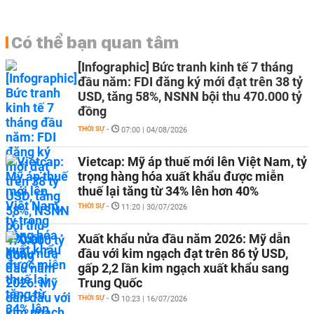
Có thể bạn quan tâm
[Infographic] Bức tranh kinh tế 7 tháng
đầu năm: FDI đăng ký mới đạt trên 38 tỷ
USD, tăng 58%, NSNN bội thu 470.000 tỷ
đồng
THỜI SỰ
-
07:00 | 04/08/2026
Vietcap: Mỹ áp thuế mới lên Việt Nam, tỷ
trọng hàng hóa xuất khẩu được miễn
thuế lại tăng từ 34% lên hơn 40%
THỜI SỰ
-
11:20 | 30/07/2026
Xuất khẩu nửa đầu năm 2026: Mỹ dẫn
đầu với kim ngạch đạt trên 86 tỷ USD,
gấp 2,2 lần kim ngạch xuất khẩu sang
Trung Quốc
THỜI SỰ
-
10:23 | 16/07/2026