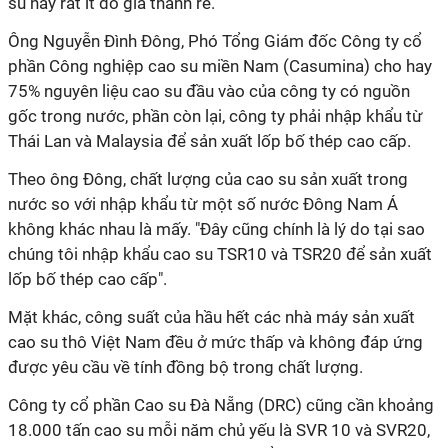
su này rất ít do giá thành rẻ.
Ông Nguyễn Đình Đông, Phó Tổng Giám đốc Công ty cổ
phần Công nghiệp cao su miền Nam (Casumina) cho hay
75% nguyên liệu cao su đầu vào của công ty có nguồn
gốc trong nước, phần còn lại, công ty phải nhập khẩu từ
Thái Lan và Malaysia để sản xuất lốp bố thép cao cấp.
Theo ông Đông, chất lượng của cao su sản xuất trong
nước so với nhập khẩu từ một số nước Đông Nam Á
không khác nhau là mấy. "Đây cũng chính là lý do tại sao
chúng tôi nhập khẩu cao su TSR10 và TSR20 để sản xuất
lốp bố thép cao cấp".
Mặt khác, công suất của hầu hết các nhà máy sản xuất
cao su thô Việt Nam đều ở mức thấp và không đáp ứng
được yêu cầu về tính đồng bộ trong chất lượng.
Công ty cổ phần Cao su Đà Nẵng (DRC) cũng cần khoảng
18.000 tấn cao su mỗi năm chủ yếu là SVR 10 và SVR20,