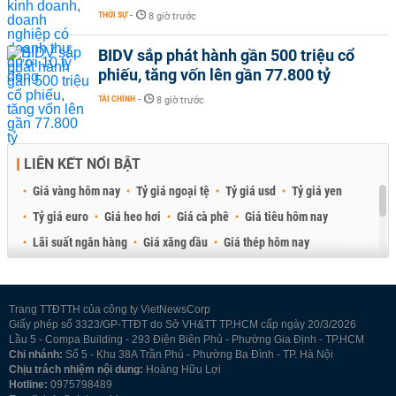
THỜI SỰ
-
8 giờ trước
BIDV sắp phát hành gần 500 triệu cổ
phiếu, tăng vốn lên gần 77.800 tỷ
TÀI CHÍNH
-
8 giờ trước
LIÊN KẾT NỔI BẬT
Giá vàng hôm nay
Tỷ giá ngoại tệ
Tỷ giá usd
Tỷ giá yen
Tỷ giá euro
Giá heo hơi
Giá cà phê
Giá tiêu hôm nay
Lãi suất ngân hàng
Giá xăng dầu
Giá thép hôm nay
Giá sầu riêng
Giá thịt heo
Giá gạo
Giá cao su
Best Retail Brokers
Diễn đàn đầu tư Việt Nam 2026
Trang TTĐTTH của công ty VietNewsCorp
Giấy phép số 3323/GP-TTĐT do Sở VH&TT TP.HCM cấp ngày 20/3/2026
Lầu 5 - Compa Building - 293 Điện Biên Phủ - Phường Gia Định - TP.HCM
Chi nhánh:
Số 5 - Khu 38A Trần Phú - Phường Ba Đình - TP. Hà Nội
Chịu trách nhiệm nội dung:
Hoàng Hữu Lợi
Hotline:
0975798489