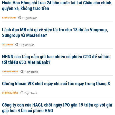
Huấn Hoa Hồng chỉ trao 24 bồn nước tại Lai Châu cho chính
quyền xã, không trao tiền
KINH DOANH
-
11 giờ trước
Lãnh đạo MB nói gì về việc tài trợ cho 18 dự án Vingroup,
Sungroup và Masterise?
TÀI CHÍNH
-
16 giờ trước
NHNN cần tăng nắm giữ bao nhiêu cổ phiếu CTG để sở hữu
tối thiểu 65% VietinBank?
CHỨNG KHOÁN
-
7 giờ trước
Chứng khoán VIX chốt ngày chia cổ tức ngay trong tháng 8
CHỨNG KHOÁN
-
7 giờ trước
Công ty con của HAGL chốt ngày IPO gần 19 triệu cp với giá
gấp hơn 4 lần cổ phiếu HAG