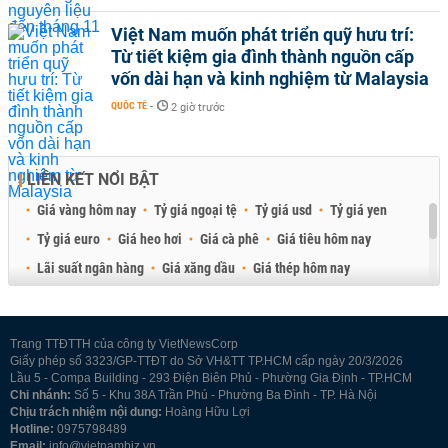
Việt Nam muốn phát triển quỹ hưu trí:
Từ tiết kiệm gia đình thành nguồn cấp
vốn dài hạn và kinh nghiệm từ Malaysia
QUỐC TẾ
-
2 giờ trước
LIÊN KẾT NỔI BẬT
Giá vàng hôm nay
Tỷ giá ngoại tệ
Tỷ giá usd
Tỷ giá yen
Tỷ giá euro
Giá heo hơi
Giá cà phê
Giá tiêu hôm nay
Lãi suất ngân hàng
Giá xăng dầu
Giá thép hôm nay
Giá sầu riêng
Giá thịt heo
Giá gạo
Giá cao su
Best Retail Brokers
Diễn đàn đầu tư Việt Nam 2026
Trang TTĐTTH của công ty VietNewsCorp
Giấy phép số 3323/GP-TTĐT do Sở VH&TT TP.HCM cấp ngày 20/3/2026
Lầu 5 - Compa Building - 293 Điện Biên Phủ - Phường Gia Định - TP.HCM
Chi nhánh:
Số 5 - Khu 38A Trần Phú - Phường Ba Đình - TP. Hà Nội
Chịu trách nhiệm nội dung:
Hoàng Hữu Lợi
Hotline:
0975798489
Email:
info@vietnambiz.vn