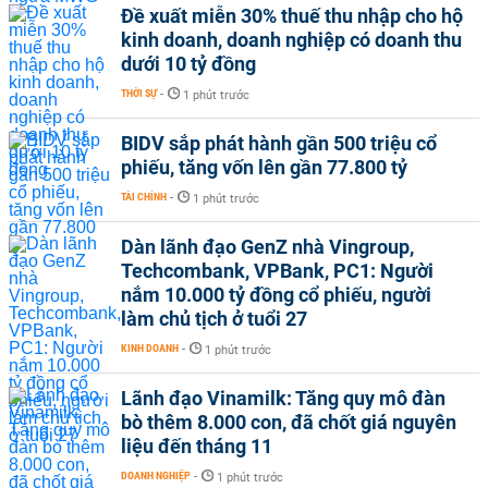
Đề xuất miễn 30% thuế thu nhập cho hộ
kinh doanh, doanh nghiệp có doanh thu
dưới 10 tỷ đồng
THỜI SỰ
-
1 phút trước
BIDV sắp phát hành gần 500 triệu cổ
phiếu, tăng vốn lên gần 77.800 tỷ
TÀI CHÍNH
-
1 phút trước
Dàn lãnh đạo GenZ nhà Vingroup,
Techcombank, VPBank, PC1: Người
nắm 10.000 tỷ đồng cổ phiếu, người
làm chủ tịch ở tuổi 27
KINH DOANH
-
1 phút trước
Lãnh đạo Vinamilk: Tăng quy mô đàn
bò thêm 8.000 con, đã chốt giá nguyên
liệu đến tháng 11
DOANH NGHIỆP
-
1 phút trước