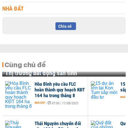
NHÀ ĐẤT
Chia sẻ
Cùng chủ đề
Thị trường bất động sản tỉnh
Hòa Bình yêu cầu FLC
15 
hoàn thành quy hoạch KĐT
sắp
164 ha trong tháng 8
NHÀ Đ
NHÀ ĐẤT
-
07:00 | 17/08/2021
Thái Nguyên chuyển đổi
Quỹ