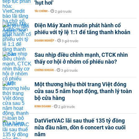
'hụt hơi'
TÀI CHÍNH
-
2 giờ trước
Điện Máy Xanh muốn phát hành cổ
phiếu với tỷ lệ 1:1 để tăng thanh khoản
DOANH NGHIỆP
-
3 giờ trước
Sau nhịp điều chỉnh mạnh, CTCK nhìn
thấy cơ hội ở nhóm cổ phiếu nào?
CHỨNG KHOÁN
-
3 giờ trước
Một thương hiệu thời trang Việt đóng
cửa sau 5 năm hoạt động, thanh lý toàn
bộ cửa hàng
KINH DOANH
-
2 giờ trước
DatVietVAC lãi sau thuế 135 tỷ đồng
nửa đầu năm, dồn 6 concert vào cuối
năm