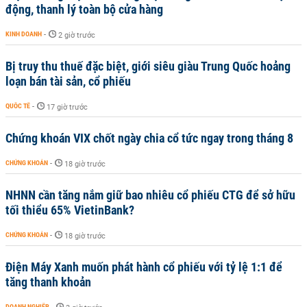
động, thanh lý toàn bộ cửa hàng
KINH DOANH
-
2 giờ trước
Bị truy thu thuế đặc biệt, giới siêu giàu Trung Quốc hoảng
loạn bán tài sản, cổ phiếu
QUỐC TẾ
-
17 giờ trước
Chứng khoán VIX chốt ngày chia cổ tức ngay trong tháng 8
CHỨNG KHOÁN
-
18 giờ trước
NHNN cần tăng nắm giữ bao nhiêu cổ phiếu CTG để sở hữu
tối thiểu 65% VietinBank?
CHỨNG KHOÁN
-
18 giờ trước
Điện Máy Xanh muốn phát hành cổ phiếu với tỷ lệ 1:1 để
tăng thanh khoản
DOANH NGHIỆP