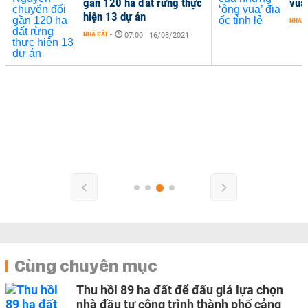
gần 120 ha đất rừng thực
vua’
hiện 13 dự án
NHÀ Đ
NHÀ ĐẤT
-
07:00 | 16/08/2021
Cùng chuyên mục
Thu hồi 89 ha đất để đấu giá lựa chọn
nhà đầu tư công trình thành phố cảng