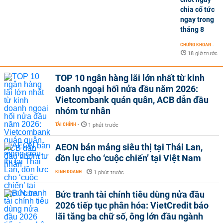
chia cổ tức
ngay trong
tháng 8
CHỨNG KHOÁN
-
18 giờ trước
TOP 10 ngân hàng lãi lớn nhất từ kinh
doanh ngoại hối nửa đầu năm 2026:
Vietcombank quán quân, ACB dẫn đầu
nhóm tư nhân
TÀI CHÍNH
-
1 phút trước
AEON bán mảng siêu thị tại Thái Lan,
dồn lực cho ‘cuộc chiến’ tại Việt Nam
KINH DOANH
-
1 phút trước
Bức tranh tài chính tiêu dùng nửa đầu
2026 tiếp tục phân hóa: VietCredit báo
lãi tăng ba chữ số, ông lớn đầu ngành