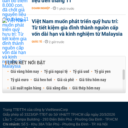
liệu đến tháng 11
DOANH NGHIỆP
-
1 phút trước
Việt Nam muốn phát triển quỹ hưu trí:
Từ tiết kiệm gia đình thành nguồn cấp
vốn dài hạn và kinh nghiệm từ Malaysia
QUỐC TẾ
-
2 giờ trước
LIÊN KẾT NỔI BẬT
Giá vàng hôm nay
Tỷ giá ngoại tệ
Tỷ giá usd
Tỷ giá yen
Tỷ giá euro
Giá heo hơi
Giá cà phê
Giá tiêu hôm nay
Lãi suất ngân hàng
Giá xăng dầu
Giá thép hôm nay
Giá sầu riêng
Giá thịt heo
Giá gạo
Giá cao su
Best Retail Brokers
Diễn đàn đầu tư Việt Nam 2026
Trang TTĐTTH của công ty VietNewsCorp
Giấy phép số 3323/GP-TTĐT do Sở VH&TT TP.HCM cấp ngày 20/3/2026
Lầu 5 - Compa Building - 293 Điện Biên Phủ - Phường Gia Định - TP.HCM
Chi nhánh:
Số 5 - Khu 38A Trần Phú - Phường Ba Đình - TP. Hà Nội