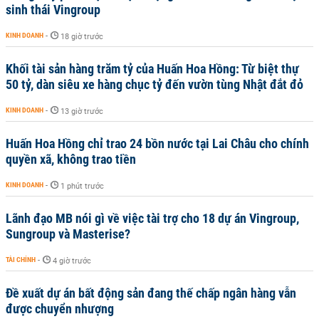
sinh thái Vingroup
KINH DOANH
-
18 giờ trước
Khối tài sản hàng trăm tỷ của Huấn Hoa Hồng: Từ biệt thự
50 tỷ, dàn siêu xe hàng chục tỷ đến vườn tùng Nhật đắt đỏ
KINH DOANH
-
13 giờ trước
Huấn Hoa Hồng chỉ trao 24 bồn nước tại Lai Châu cho chính
quyền xã, không trao tiền
KINH DOANH
-
1 phút trước
Lãnh đạo MB nói gì về việc tài trợ cho 18 dự án Vingroup,
Sungroup và Masterise?
TÀI CHÍNH
-
4 giờ trước
Đề xuất dự án bất động sản đang thế chấp ngân hàng vẫn
được chuyển nhượng