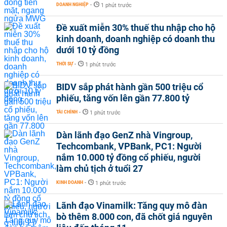
DOANH NGHIỆP
-
1 phút trước
Đề xuất miễn 30% thuế thu nhập cho hộ
kinh doanh, doanh nghiệp có doanh thu
dưới 10 tỷ đồng
THỜI SỰ
-
1 phút trước
BIDV sắp phát hành gần 500 triệu cổ
phiếu, tăng vốn lên gần 77.800 tỷ
TÀI CHÍNH
-
1 phút trước
Dàn lãnh đạo GenZ nhà Vingroup,
Techcombank, VPBank, PC1: Người
nắm 10.000 tỷ đồng cổ phiếu, người
làm chủ tịch ở tuổi 27
KINH DOANH
-
1 phút trước
Lãnh đạo Vinamilk: Tăng quy mô đàn
bò thêm 8.000 con, đã chốt giá nguyên