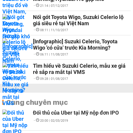
-
21:14 | 07/12/2017
Nối gót Toyota Wigo, Suzuki Celerio lộ
giá siêu rẻ tại Việt Nam
-
08:11 | 11/10/2017
[Infographic] Suzuki Celerio, Toyota
Wigo 'có cửa' trước Kia Morning?
-
06:11 | 11/08/2017
Tìm hiểu về Suzuki Celerio, mẫu xe giá
rẻ sắp ra mắt tại VMS
-
09:28 | 01/08/2017
Cùng chuyên mục
Đối thủ của Uber tại Mỹ nộp đơn IPO
-
20:00 | 02/03/2019