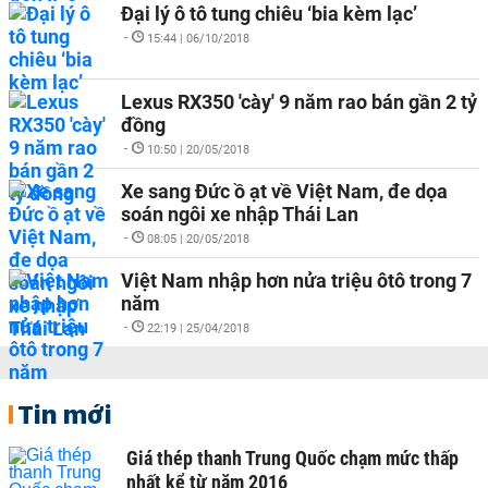
Đại lý ô tô tung chiêu ‘bia kèm lạc’
-
15:44 | 06/10/2018
Lexus RX350 'cày' 9 năm rao bán gần 2 tỷ
đồng
-
10:50 | 20/05/2018
Xe sang Đức ồ ạt về Việt Nam, đe dọa
soán ngôi xe nhập Thái Lan
-
08:05 | 20/05/2018
Việt Nam nhập hơn nửa triệu ôtô trong 7
năm
-
22:19 | 25/04/2018
Tin mới
Giá thép thanh Trung Quốc chạm mức thấp
nhất kể từ năm 2016