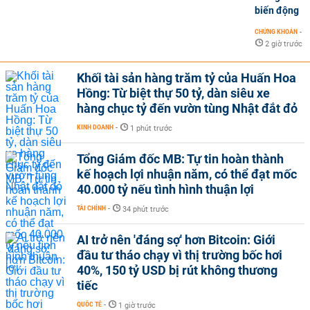
biến động
CHỨNG KHOÁN
-
2 giờ trước
Khối tài sản hàng trăm tỷ của Huấn Hoa
Hồng: Từ biệt thự 50 tỷ, dàn siêu xe
hàng chục tỷ đến vườn tùng Nhật đắt đỏ
KINH DOANH
-
1 phút trước
Tổng Giám đốc MB: Tự tin hoàn thành
kế hoạch lợi nhuận năm, có thể đạt mốc
40.000 tỷ nếu tình hình thuận lợi
TÀI CHÍNH
-
34 phút trước
AI trở nên 'đáng sợ' hơn Bitcoin: Giới
đầu tư tháo chạy vì thị trường bốc hơi
40%, 150 tỷ USD bị rút không thương
tiếc
QUỐC TẾ
-
1 giờ trước