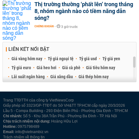
Thị trường thường ‘phất lên’ trong tháng
8, nhóm ngành nào có tiềm năng dẫn
sóng?
CHỨNG KHOÁN
-
3 giờ trước
LIÊN KẾT NỔI BẬT
Giá vàng hôm nay
Tỷ giá ngoại tệ
Tỷ giá usd
Tỷ giá yen
Tỷ giá euro
Giá heo hơi
Giá cà phê
Giá tiêu hôm nay
Lãi suất ngân hàng
Giá xăng dầu
Giá thép hôm nay
Giá sầu riêng
Giá thịt heo
Giá gạo
Giá cao su
Best Retail Brokers
Diễn đàn đầu tư Việt Nam 2026
Trang TTĐTTH của công ty VietNewsCorp
Giấy phép số 3323/GP-TTĐT do Sở VH&TT TP.HCM cấp ngày 20/3/2026
Lầu 5 - Compa Building - 293 Điện Biên Phủ - Phường Gia Định - TP.HCM
Chi nhánh:
Số 5 - Khu 38A Trần Phú - Phường Ba Đình - TP. Hà Nội
Chịu trách nhiệm nội dung:
Hoàng Hữu Lợi
Hotline:
0975798489
Email:
info@vietnambiz.vn
Trách nhiệm về thông tin