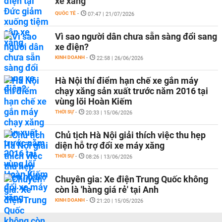
xe xăng
QUỐC TẾ
-
07:47 | 21/07/2026
Vì sao người dân chưa sẵn sàng đổi sang
xe điện?
KINH DOANH
-
22:58 | 26/06/2026
Hà Nội thí điểm hạn chế xe gắn máy
chạy xăng sản xuất trước năm 2016 tại
vùng lõi Hoàn Kiếm
THỜI SỰ
-
20:33 | 15/06/2026
Chủ tịch Hà Nội giải thích việc thu hẹp
diện hỗ trợ đổi xe máy xăng
THỜI SỰ
-
08:26 | 13/06/2026
Chuyên gia: Xe điện Trung Quốc không
còn là 'hàng giá rẻ' tại Anh
KINH DOANH
-
21:20 | 15/05/2026