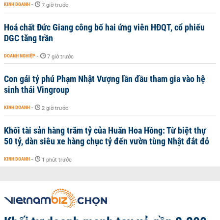
KINH DOANH
-
7 giờ trước
Hoá chất Đức Giang công bố hai ứng viên HĐQT, cổ phiếu
DGC tăng trần
DOANH NGHIỆP
-
7 giờ trước
Con gái tỷ phú Phạm Nhật Vượng lần đầu tham gia vào hệ
sinh thái Vingroup
KINH DOANH
-
2 giờ trước
Khối tài sản hàng trăm tỷ của Huấn Hoa Hồng: Từ biệt thự
50 tỷ, dàn siêu xe hàng chục tỷ đến vườn tùng Nhật đắt đỏ
KINH DOANH
-
1 phút trước