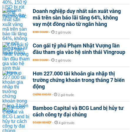
Doanh nghiệp duy nhất sản xuất vàng
mã trên sàn báo lãi tăng 64%, không
vay một đồng nào từ ngân hàng
KINH DOANH
-
2 giờ trước
Con gái tỷ phú Phạm Nhật Vượng lần
đầu tham gia vào hệ sinh thái Vingroup
KINH DOANH
-
2 giờ trước
Hơn 227.000 tài khoản gia nhập thị
trường chứng khoán trong tháng 7 biến
động
CHỨNG KHOÁN
-
2 giờ trước
Bamboo Capital và BCG Land bị hủy tư
cách công ty đại chúng
DOANH NGHIỆP
-
4 giờ trước