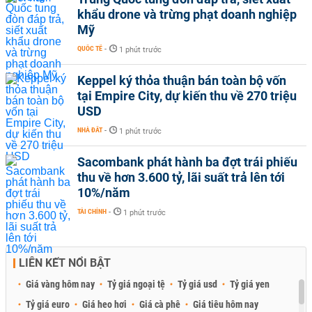
khẩu drone và trừng phạt doanh nghiệp
Mỹ
QUỐC TẾ
-
1 phút trước
Keppel ký thỏa thuận bán toàn bộ vốn
tại Empire City, dự kiến thu về 270 triệu
USD
NHÀ ĐẤT
-
1 phút trước
Sacombank phát hành ba đợt trái phiếu
thu về hơn 3.600 tỷ, lãi suất trả lên tới
10%/năm
TÀI CHÍNH
-
1 phút trước
LIÊN KẾT NỔI BẬT
Giá vàng hôm nay
Tỷ giá ngoại tệ
Tỷ giá usd
Tỷ giá yen
Tỷ giá euro
Giá heo hơi
Giá cà phê
Giá tiêu hôm nay