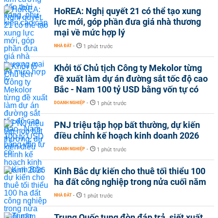
HoREA: Nghị quyết 21 có thể tạo xung
lực mới, góp phần đưa giá nhà thương
mại về mức hợp lý
NHÀ ĐẤT
-
1 phút trước
Khởi tố Chủ tịch Công ty Mekolor từng
đề xuất làm dự án đường sắt tốc độ cao
Bắc - Nam 100 tỷ USD bằng vốn tự có
DOANH NGHIỆP
-
1 phút trước
PNJ triệu tập họp bất thường, dự kiến
điều chỉnh kế hoạch kinh doanh 2026
DOANH NGHIỆP
-
1 phút trước
Kinh Bắc dự kiến cho thuê tối thiểu 100
ha đất công nghiệp trong nửa cuối năm
NHÀ ĐẤT
-
1 phút trước
Trung Quốc tung đòn đáp trả, siết xuất