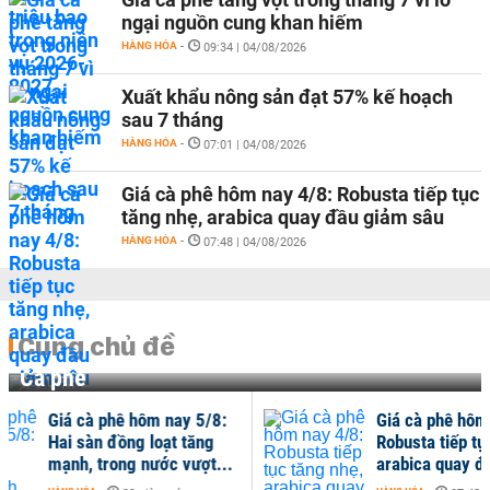
ngại nguồn cung khan hiếm
HÀNG HÓA
-
09:34 | 04/08/2026
Xuất khẩu nông sản đạt 57% kế hoạch
sau 7 tháng
HÀNG HÓA
-
07:01 | 04/08/2026
Giá cà phê hôm nay 4/8: Robusta tiếp tục
tăng nhẹ, arabica quay đầu giảm sâu
HÀNG HÓA
-
07:48 | 04/08/2026
Cùng chủ đề
Cà phê
Giá cà phê hôm nay 4/8:
Gi
Robusta tiếp tục tăng nhẹ,
Ro
arabica quay đầu...
thứ