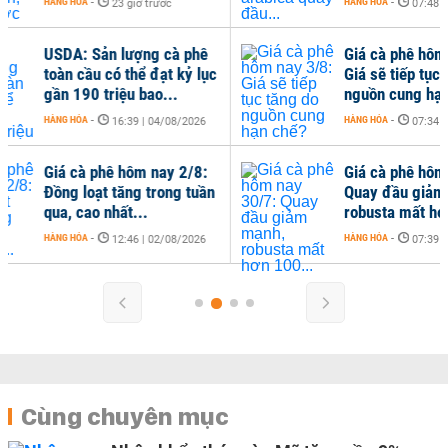
HÀNG HÓA
-
HÀN
07:48 | 04/08/2026
Giá cà phê hôm nay 3/8:
Gi
c
Giá sẽ tiếp tục tăng do
Ro
nguồn cung hạn chế?
ar
HÀNG HÓA
-
HÀN
07:34 | 03/08/2026
Giá cà phê hôm nay 30/7:
n
Quay đầu giảm mạnh,
robusta mất hơn 100...
HÀNG HÓA
-
07:39 | 30/07/2026
Cùng chuyên mục