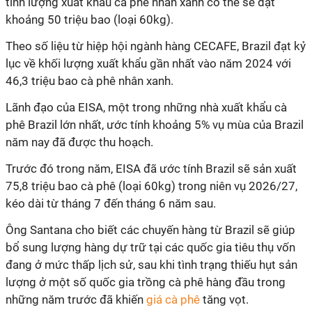
tính lượng xuất khẩu cà phê nhân xanh có thể sẽ đạt
khoảng 50 triệu bao (loại 60kg).
Theo số liệu từ hiệp hội ngành hàng CECAFE, Brazil đạt kỷ
lục về khối lượng xuất khẩu gần nhất vào năm 2024 với
46,3 triệu bao cà phê nhân xanh.
Lãnh đạo của EISA, một trong những nhà xuất khẩu cà
phê Brazil lớn nhất, ước tính khoảng 5% vụ mùa của Brazil
năm nay đã được thu hoạch.
Trước đó trong năm, EISA đã ước tính Brazil sẽ sản xuất
75,8 triệu bao cà phê (loại 60kg) trong niên vụ 2026/27,
kéo dài từ tháng 7 đến tháng 6 năm sau.
Ông Santana cho biết các chuyến hàng từ Brazil sẽ giúp
bổ sung lượng hàng dự trữ tại các quốc gia tiêu thụ vốn
đang ở mức thấp lịch sử, sau khi tình trạng thiếu hụt sản
lượng ở một số quốc gia trồng cà phê hàng đầu trong
những năm trước đã khiến
giá cà phê
tăng vọt.