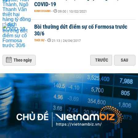
COVID-19
KINH DOANH
-
09:00 | 10/02/2021
Bồi thường dứt điểm sự cố Formosa trước
30/6
THỜI SỰ
-
21:13 | 24/04/2017
Theo ngày
TRƯỚC
SAU