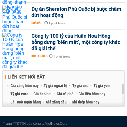
Dự án Sheraton Phú Quốc bị buộc chấm
dứt hoạt động
NHÀ ĐẤT
-
1 phút trước
Công ty 100 tỷ của Huấn Hoa Hồng
bỗng dưng ‘biến mất’, một công ty khác
đã giải thể
KINH DOANH
-
1 phút trước
LIÊN KẾT NỔI BẬT
Giá vàng hôm nay
Tỷ giá ngoại tệ
Tỷ giá usd
Tỷ giá yen
Tỷ giá euro
Giá heo hơi
Giá cà phê
Giá tiêu hôm nay
Lãi suất ngân hàng
Giá xăng dầu
Giá thép hôm nay
Giá sầu riêng
Giá thịt heo
Giá gạo
Giá cao su
Best Retail Brokers
Diễn đàn đầu tư Việt Nam 2026
Trang TTĐTTH của công ty VietNewsCorp