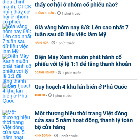
thấy cơ hội ở nhóm cổ phiếu nào?
CHỨNG KHOÁN
-
1 phút trước
Giá vàng hôm nay 8/8: Lên cao nhất 7
tuần sau dữ liệu việc làm Mỹ
HÀNG HÓA
-
1 phút trước
Điện Máy Xanh muốn phát hành cổ
phiếu với tỷ lệ 1:1 để tăng thanh khoản
DOANH NGHIỆP
-
1 phút trước
Quy hoạch 4 khu lấn biển ở Phú Quốc
THỜI SỰ
-
1 phút trước
Một thương hiệu thời trang Việt đóng
cửa sau 5 năm hoạt động, thanh lý toàn
bộ cửa hàng
KINH DOANH
-
1 phút trước