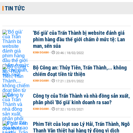
TIN TỨC
'Bố già' của Trấn Thành bị website đánh giá
phim hàng đầu thế giới chấm ở mức tệ: Lan
man, sến súa
KINH DOANH
-
20:46 | 18/02/2022
Bộ Công an: Thủy Tiên, Trấn Thành,... không
chiếm đoạt tiền từ thiện
KINH DOANH
-
17:21 | 23/01/2022
Công ty của Trấn Thành và nhà đồng sản xuất,
phân phối 'Bố già' kinh doanh ra sao?
KINH DOANH
-
07:32 | 10/03/2021
Phim Tết của loạt sao Lý Hải, Trấn Thành, Ngô
Thanh Vân thiệt hại hàng tỷ đồng vì dịch