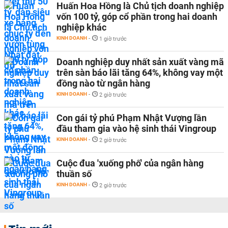
Huấn Hoa Hồng là Chủ tịch doanh nghiệp
vốn 100 tỷ, góp cổ phần trong hai doanh
nghiệp khác
KINH DOANH
-
1 giờ trước
Doanh nghiệp duy nhất sản xuất vàng mã
trên sàn báo lãi tăng 64%, không vay một
đồng nào từ ngân hàng
KINH DOANH
-
2 giờ trước
Con gái tỷ phú Phạm Nhật Vượng lần
đầu tham gia vào hệ sinh thái Vingroup
KINH DOANH
-
2 giờ trước
Cuộc đua 'xuống phố' của ngân hàng
thuần số
KINH DOANH
-
2 giờ trước