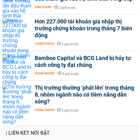
KINH DOANH
-
2 giờ trước
Hơn 227.000 tài khoản gia nhập thị
trường chứng khoán trong tháng 7 biến
động
CHỨNG KHOÁN
-
2 giờ trước
Bamboo Capital và BCG Land bị hủy tư
cách công ty đại chúng
DOANH NGHIỆP
-
4 giờ trước
Thị trường thường ‘phất lên’ trong tháng
8, nhóm ngành nào có tiềm năng dẫn
sóng?
CHỨNG KHOÁN
-
3 giờ trước
LIÊN KẾT NỔI BẬT