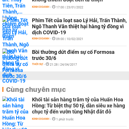
KINH DOANH
-
17:00 | 23/01/2022
Phim Tết của loạt sao Lý Hải, Trấn Thành,
Ngô Thanh Vân thiệt hại hàng tỷ đồng vì
dịch COVID-19
KINH DOANH
-
09:00 | 10/02/2021
Bồi thường dứt điểm sự cố Formosa
trước 30/6
THỜI SỰ
-
21:28 | 24/04/2017
Cùng chuyên mục
Khối tài sản hàng trăm tỷ của Huấn Hoa
Hồng: Từ biệt thự 50 tỷ, dàn siêu xe hàng
chục tỷ đến vườn tùng Nhật đắt đỏ
KINH DOANH
-
1 phút trước