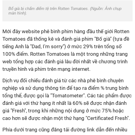
Bố già bị chấm điểm tệ trên Rotten Tomatoes. (Nguồn: Ảnh chụp
màn hình).
Mới đây website phê bình phim hàng đầu thế giới Rotten
Tomatoes đã thống kê và đánh giá phim "Bố già" (tựa đề
tiếng Anh là "Dad, I'm sorry") ở mức 29% trên tổng số
100% điểm. Rotten Tomatoes là một trong những trang
web tổng hợp các đánh giá lâu đời nhất về chương trình
truyền hình và phim trên mạng internet.
Dịch vụ đối chiếu đánh giá từ các nhà phê bình chuyên
nghiệp và sử dụng thông tin để tạo ra điểm % trung bình
tổng thể, được gọi là "Tomatometer". Các tác phẩm được
đánh giá với thứ hạng ít nhất là 60% sẽ được nhận đánh
giá "Fresh", trong khi những nội dung ở mức 75% hoặc
cao hơn sẽ được nhận một thứ hạng "Certificated Fresh".
Phía dưới trang cũng đăng tải đường link dẫn đến nhiều