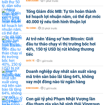
KINH DOANH
-
1 phút trước
Tổng Giám đốc MB: Tự tin hoàn thành
kế hoạch lợi nhuận năm, có thể đạt mốc
40.000 tỷ nếu tình hình thuận lợi
TÀI CHÍNH
-
23 phút trước
AI trở nên 'đáng sợ' hơn Bitcoin: Giới
đầu tư tháo chạy vì thị trường bốc hơi
40%, 150 tỷ USD bị rút không thương
tiếc
QUỐC TẾ
-
1 giờ trước
Doanh nghiệp duy nhất sản xuất vàng
mã trên sàn báo lãi tăng 64%, không
vay một đồng nào từ ngân hàng
KINH DOANH
-
2 giờ trước
Con gái tỷ phú Phạm Nhật Vượng lần
đầu tham gia vào hệ sinh thái Vingroup