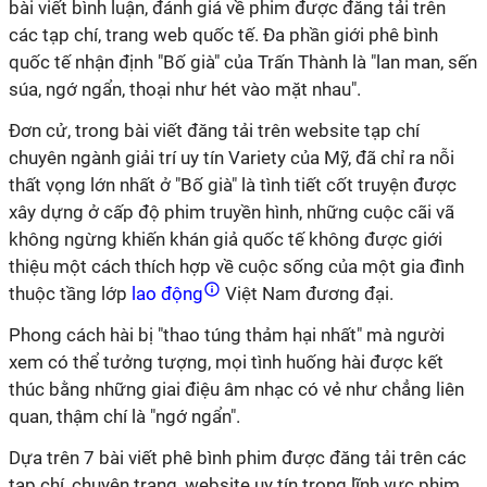
bài viết bình luận, đánh giá về phim được đăng tải trên
các tạp chí, trang web quốc tế. Đa phần giới phê bình
quốc tế nhận định "Bố già" của Trấn Thành là "lan man, sến
súa, ngớ ngẩn, thoại như hét vào mặt nhau".
Đơn cử, trong bài viết đăng tải trên website tạp chí
chuyên ngành giải trí uy tín Variety của Mỹ, đã chỉ ra nỗi
thất vọng lớn nhất ở "Bố già" là tình tiết cốt truyện được
xây dựng ở cấp độ phim truyền hình, những cuộc cãi vã
không ngừng khiến khán giả quốc tế không được giới
thiệu một cách thích hợp về cuộc sống của một gia đình
thuộc tầng lớp
lao động
Việt Nam đương đại.
Phong cách hài bị "thao túng thảm hại nhất" mà người
xem có thể tưởng tượng, mọi tình huống hài được kết
thúc bằng những giai điệu âm nhạc có vẻ như chẳng liên
quan, thậm chí là "ngớ ngẩn".
Dựa trên 7 bài viết phê bình phim được đăng tải trên các
tạp chí, chuyên trang, website uy tín trong lĩnh vực phim