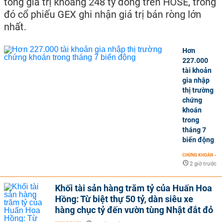
tổng giá trị khoảng 248 tỷ đồng trên HOSE, trong
đó cổ phiếu GEX ghi nhận giá trị bán ròng lớn
nhất.
Hơn
227.000
tài khoản
gia nhập
thị trường
chứng
khoán
trong
tháng 7
biến động
CHỨNG KHOÁN
-
2 giờ trước
Khối tài sản hàng trăm tỷ của Huấn Hoa
Hồng: Từ biệt thự 50 tỷ, dàn siêu xe
hàng chục tỷ đến vườn tùng Nhật đắt đỏ