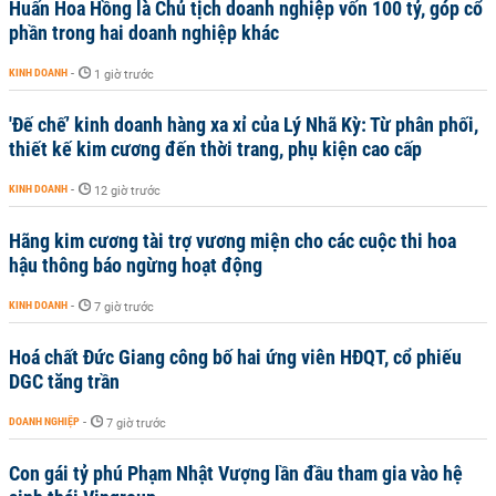
Huấn Hoa Hồng là Chủ tịch doanh nghiệp vốn 100 tỷ, góp cổ
phần trong hai doanh nghiệp khác
KINH DOANH
-
1 giờ trước
'Đế chế’ kinh doanh hàng xa xỉ của Lý Nhã Kỳ: Từ phân phối,
thiết kế kim cương đến thời trang, phụ kiện cao cấp
KINH DOANH
-
12 giờ trước
Hãng kim cương tài trợ vương miện cho các cuộc thi hoa
hậu thông báo ngừng hoạt động
KINH DOANH
-
7 giờ trước
Hoá chất Đức Giang công bố hai ứng viên HĐQT, cổ phiếu
DGC tăng trần
DOANH NGHIỆP
-
7 giờ trước
Con gái tỷ phú Phạm Nhật Vượng lần đầu tham gia vào hệ