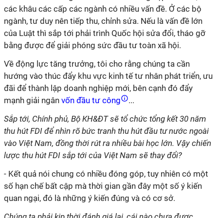
các khâu các cấp các ngành có nhiều vấn đề. Ở các bộ
ngành, tư duy nên tiếp thu, chỉnh sửa. Nếu là vấn đề lớn
của Luật thì sắp tới phải trình Quốc hội sửa đổi, tháo gỡ
bằng được để giải phóng sức đầu tư toàn xã hội.
Về động lực tăng trưởng, tôi cho rằng chúng ta cần
hướng vào thúc đẩy khu vực kinh tế tư nhân phát triển, ưu
đãi để thành lập doanh nghiệp mới, bên cạnh đó đẩy
mạnh giải ngân
vốn đầu tư công
...
Sắp tới, Chính phủ, Bộ KH&ĐT sẽ tổ chức tổng kết 30 năm
thu hút FDI để nhìn rõ bức tranh thu hút đầu tư nước ngoài
vào Việt Nam, đồng thời rút ra nhiều bài học lớn. Vậy chiến
lược thu hút FDI sắp tới của Việt Nam sẽ thay đổi?
- Kết quả nói chung có nhiều đóng góp, tuy nhiên có một
số hạn chế bất cập mà thời gian gần đây một số ý kiến
quan ngại, đó là những ý kiến đúng và có cơ sở.
Chúng ta phải kịp thời đánh giá lại, cái nào chưa được,