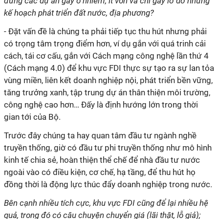
đứng các dự án gây ô nhiễm, ít vốn và chỉ gây lỡ dở những
kế hoạch phát triển đất nước, địa phương?
- Đặt vấn đề là chúng ta phải tiếp tục thu hút nhưng phải
có trọng tâm trọng điểm hơn, ví dụ gắn với quá trinh cải
cách, tái cơ cấu, gắn với Cách mạng công nghệ lần thứ 4
(Cách mạng 4.0) để khu vực FDI thực sự tạo ra sự lan tỏa
vùng miền, liên kết doanh nghiệp nội, phát triển bền vững,
tăng trưởng xanh, tập trung dự án thân thiện môi trường,
công nghệ cao hơn… Đấy là định hướng lớn trong thời
gian tới của Bộ.
Trước đây chúng ta hay quan tâm đầu tư ngành nghề
truyền thống, giờ có đầu tư phi truyền thống như mô hình
kinh tế chia sẻ, hoàn thiện thể chế để nhà đầu tư nước
ngoài vào có điều kiện, cơ chế, hạ tầng, để thu hút họ
đồng thời là động lực thúc đẩy doanh nghiệp trong nước.
Bên cạnh nhiều tích cực, khu vực FDI cũng để lại nhiều hệ
quả, trong đó có câu chuyện chuyển giá (lãi thật, lỗ giả);