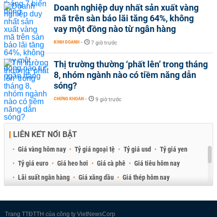
Doanh nghiệp duy nhất sản xuất vàng
mã trên sàn báo lãi tăng 64%, không
vay một đồng nào từ ngân hàng
KINH DOANH
-
7 giờ trước
Thị trường thường ‘phất lên’ trong tháng
8, nhóm ngành nào có tiềm năng dẫn
sóng?
CHỨNG KHOÁN
-
9 giờ trước
LIÊN KẾT NỔI BẬT
Giá vàng hôm nay
Tỷ giá ngoại tệ
Tỷ giá usd
Tỷ giá yen
Tỷ giá euro
Giá heo hơi
Giá cà phê
Giá tiêu hôm nay
Lãi suất ngân hàng
Giá xăng dầu
Giá thép hôm nay
Giá sầu riêng
Giá thịt heo
Giá gạo
Giá cao su
Best Retail Brokers
Diễn đàn đầu tư Việt Nam 2026
Trang TTĐTTH của công ty VietNewsCorp