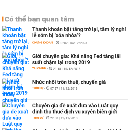
Có thể bạn quan tâm
Thanh khoản bật tăng trở lại, tâm lý nghỉ
lễ sớm bị ‘xóa nhòa’?
CHỨNG KHOÁN
-
13:02 | 04/12/2023
Giới chuyên gia: Khả năng Fed tăng lãi
suất chậm lại trong 2019
TÀI CHÍNH
-
21:18 | 16/12/2018
Nhức nhối trốn thuế, chuyển giá
THỜI SỰ
-
07:37 | 11/12/2018
Chuyên gia đề xuất đưa vào Luật quy
định thu thuế dịch vụ xuyên biên giới
THỜI SỰ
-
22:50 | 12/11/2018