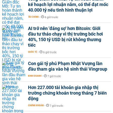
kế hoạch lợi nhuận năm, có thể đạt mốc
40.000 tỷ nếu tình hình thuận lợi
TÀI CHÍNH
-
6 giờ trước
AI trở nên 'đáng sợ' hơn Bitcoin: Giới
đầu tư tháo chạy vì thị trường bốc hơi
40%, 150 tỷ USD bị rút không thương
tiếc
QUỐC TẾ
-
6 giờ trước
Con gái tỷ phú Phạm Nhật Vượng lần
đầu tham gia vào hệ sinh thái Vingroup
KINH DOANH
-
7 giờ trước
Hơn 227.000 tài khoản gia nhập thị
trường chứng khoán trong tháng 7 biến
động
CHỨNG KHOÁN
-
7 giờ trước