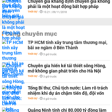
Chuyên gia khẳng định chuyển giá không
phải là một hoạt động bất hợp pháp
THỜI SỰ
-
15:21 | 09/11/2018
Cùng chuyên mục
TP HCM tính xây trung tâm thương mại,
bãi xe ngầm ở Bến Thành
THỜI SỰ
-
3 giờ trước
Chuyên gia hiến kế tái thiết sông Hồng,
mở không gian phát triển cho Hà Nội
THỜI SỰ
-
3 giờ trước
Tổng Bí thư, Chủ tịch nước: Làm rõ trách
nhiệm khi dự án chậm tiến độ, đội vốn
THỜI SỰ
-
4 giờ trước
Quảng Ninh tính chi 80.000 tỷ đồng làm