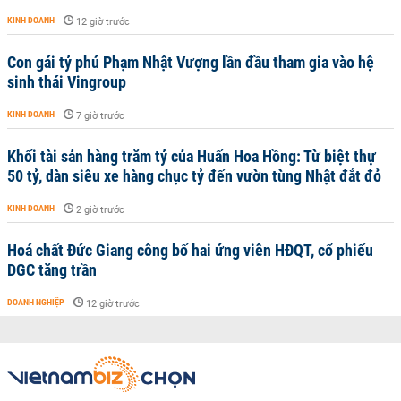
KINH DOANH
-
12 giờ trước
Con gái tỷ phú Phạm Nhật Vượng lần đầu tham gia vào hệ
sinh thái Vingroup
KINH DOANH
-
7 giờ trước
Khối tài sản hàng trăm tỷ của Huấn Hoa Hồng: Từ biệt thự
50 tỷ, dàn siêu xe hàng chục tỷ đến vườn tùng Nhật đắt đỏ
KINH DOANH
-
2 giờ trước
Hoá chất Đức Giang công bố hai ứng viên HĐQT, cổ phiếu
DGC tăng trần
DOANH NGHIỆP
-
12 giờ trước