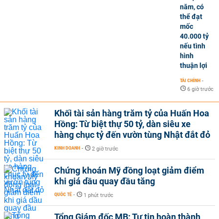
năm, có
thể đạt
mốc
40.000 tỷ
nếu tình
hình
thuận lợi
TÀI CHÍNH
-
6 giờ trước
Khối tài sản hàng trăm tỷ của Huấn Hoa
Hồng: Từ biệt thự 50 tỷ, dàn siêu xe
hàng chục tỷ đến vườn tùng Nhật đắt đỏ
KINH DOANH
-
2 giờ trước
Chứng khoán Mỹ đồng loạt giảm điểm
khi giá dầu quay đầu tăng
QUỐC TẾ
-
1 phút trước
Tổng Giám đốc MB: Tự tin hoàn thành