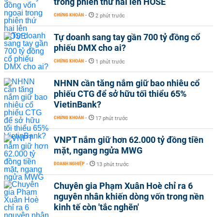
trong phiên thứ hai lên HOSE
CHỨNG KHOÁN
-
2 phút trước
Tự doanh sang tay gần 700 tỷ đồng cổ
phiếu DMX cho ai?
CHỨNG KHOÁN
-
1 phút trước
NHNN cần tăng nắm giữ bao nhiêu cổ
phiếu CTG để sở hữu tối thiểu 65%
VietinBank?
CHỨNG KHOÁN
-
17 phút trước
VNPT nắm giữ hơn 62.000 tỷ đồng tiền
mặt, ngang ngửa MWG
DOANH NGHIỆP
-
13 phút trước
Chuyên gia Phạm Xuân Hoè chỉ ra 6
nguyên nhân khiến dòng vốn trong nền
kinh tế còn 'tắc nghẽn'