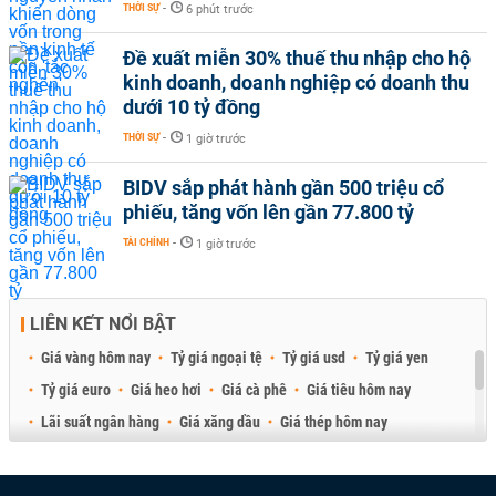
THỜI SỰ
-
6 phút trước
Đề xuất miễn 30% thuế thu nhập cho hộ
kinh doanh, doanh nghiệp có doanh thu
dưới 10 tỷ đồng
THỜI SỰ
-
1 giờ trước
BIDV sắp phát hành gần 500 triệu cổ
phiếu, tăng vốn lên gần 77.800 tỷ
TÀI CHÍNH
-
1 giờ trước
LIÊN KẾT NỔI BẬT
Giá vàng hôm nay
Tỷ giá ngoại tệ
Tỷ giá usd
Tỷ giá yen
Tỷ giá euro
Giá heo hơi
Giá cà phê
Giá tiêu hôm nay
Lãi suất ngân hàng
Giá xăng dầu
Giá thép hôm nay
Giá sầu riêng
Giá thịt heo
Giá gạo
Giá cao su
Best Retail Brokers
Diễn đàn đầu tư Việt Nam 2026