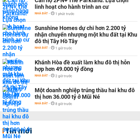
Căn hộ 2PN+ The Parkland: Lựa chọn
linh hoạt cho hành trình an cư
NHÀ ĐẤT
-
1 phút trước
Sunshine Homes dự chi hơn 2.200 tỷ
nhận chuyển nhượng một khu đất tại Khu
đô thị Tây Hồ Tây
NHÀ ĐẤT
-
1 giờ trước
Khánh Hòa đề xuất làm khu đô thị hỗn
hợp hơn 49.000 tỷ đồng
NHÀ ĐẤT
-
2 giờ trước
Một doanh nghiệp trúng thầu hai khu đô
thị hơn 36.000 tỷ ở Mũi Né
NHÀ ĐẤT
-
8 giờ trước
Tin mới