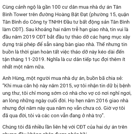
Cùng cảnh ngộ là gần 100 cư dân mua nhà dự án Tân
Bình Tower trên đường Hoàng Bật Đạt (phường 15, quận
Tân Bình do Công ty TNHH Đầu tư bất động sản Tân Bình
làm CĐT). Sau khoảng hai năm trễ hạn giao nhà, tin vui là
đầu năm 2019 CĐT bắt đầu tự tháo dỡ các hạng mục xây
dựng trái phép để sẵn sàng bàn giao nhà. Thế nhưng tin
buồn là thời gian hoàn tất việc tháo dỡ này kéo dài đến
tận tháng 11-2019. Nghĩa là cư dân tiếp tục đợi thêm ít
nhất một năm nữa.
Anh Hùng, một người mua nhà dự án, buồn bã chia sẻ:
“Khi mua căn hộ này năm 2015, vợ tôi nhận tin dữ bị bệnh
ung thư, tôi chỉ mong sớm có nhà cho vợ có nơi nghỉ ngơi,
an lòng những ngày cuối đời. Họ hẹn năm 2016 giao nhà
nhưng đợi năm này qua năm nọ vẫn chưa có. Giờ vợ tôi
đã qua đời, tôi và các con vẫn đang ở nhà trọ”.
Chúng tôi đã nhiều lần liên hệ với CĐT của hai dự án trên