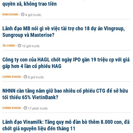
quyền xã, không trao tiền
KINH DOANH
-
4 giờ trước
Lãnh đạo MB nói gì về việc tài trợ cho 18 dự án Vingroup,
Sungroup và Masterise?
TÀI CHÍNH
-
10 giờ trước
Công ty con của HAGL chốt ngày IPO gần 19 triệu cp với giá
gấp hơn 4 lần cổ phiếu HAG
CHỨNG KHOÁN
-
8 giờ trước
NHNN cần tăng nắm giữ bao nhiêu cổ phiếu CTG để sở hữu
tối thiểu 65% VietinBank?
CHỨNG KHOÁN
-
17 phút trước
Lãnh đạo Vinamilk: Tăng quy mô đàn bò thêm 8.000 con, đã
chốt giá nguyên liệu đến tháng 11