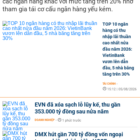
các ngân hàng khác với mức tăng trên 20% nhờ
tham gia tái cơ cấu ngân hàng yếu kém.
TOP 10 ngân
hàng có thu
nhập lãi thuần
cao nhất nửa
đầu năm 2026:
VietinBank
vươn lên dẫn
đầu, 5 nhà băng
tăng trên 30%
TÀI CHÍNH
-
15:12 | 05/08/2026
EVN đã xóa sạch lỗ lũy kế, thu gần
353.000 tỷ đồng sau nửa năm
DOANH NGHIỆP
-
1 phút trước
DMX hút gần 700 tỷ đồng vốn ngoại