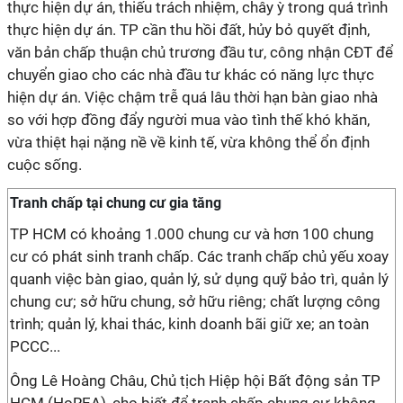
thực hiện dự án, thiếu trách nhiệm, chây ỳ trong quá trình
thực hiện dự án. TP cần thu hồi đất, hủy bỏ quyết định,
văn bản chấp thuận chủ trương đầu tư, công nhận CĐT để
chuyển giao cho các nhà đầu tư khác có năng lực thực
hiện dự án. Việc chậm trễ quá lâu thời hạn bàn giao nhà
so với hợp đồng đẩy người mua vào tình thế khó khăn,
vừa thiệt hại nặng nề về kinh tế, vừa không thể ổn định
cuộc sống.
Tranh chấp tại chung cư gia tăng
TP HCM có khoảng 1.000 chung cư và hơn 100 chung
cư có phát sinh tranh chấp. Các tranh chấp chủ yếu xoay
quanh việc bàn giao, quản lý, sử dụng quỹ bảo trì, quản lý
chung cư; sở hữu chung, sở hữu riêng; chất lượng công
trình; quản lý, khai thác, kinh doanh bãi giữ xe; an toàn
PCCC...
Ông Lê Hoàng Châu, Chủ tịch Hiệp hội Bất động sản TP