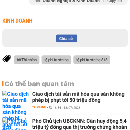
Theo
Doanh Nghiệp & Kinh Doanh
Copy link
KINH DOANH
Chia sẻ
bộ Tài chính
lệ phí trước bạ
lệ phí trước bạ ô tô
Có thể bạn quan tâm
Giao dịch tài sản mã hóa qua sàn không
phép bị phạt tới 50 triệu đồng
TÀI CHÍNH
-
16:54 | 18/07/2026
Phó Chủ tịch UBCKNN: Cần huy động 5,4
triệu tỷ đồng qua thị trường chứng khoán