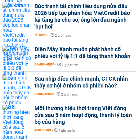
Bức tranh tài chính tiêu dùng nửa đầu
2026 tiếp tục phân hóa: VietCredit báo
lãi tăng ba chữ số, ông lớn đầu ngành
'hụt hơi'
TÀI CHÍNH
-
2 giờ trước
Điện Máy Xanh muốn phát hành cổ
phiếu với tỷ lệ 1:1 để tăng thanh khoản
DOANH NGHIỆP
-
2 giờ trước
Sau nhịp điều chỉnh mạnh, CTCK nhìn
thấy cơ hội ở nhóm cổ phiếu nào?
CHỨNG KHOÁN
-
2 giờ trước
Một thương hiệu thời trang Việt đóng
cửa sau 5 năm hoạt động, thanh lý toàn
bộ cửa hàng
KINH DOANH
-
2 giờ trước