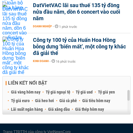
DatVietVAC lãi sau thuế 135 tỷ đồng
nửa đầu năm, dồn 6 concert vào cuối
năm
DOANH NGHIỆP
-
1 phút trước
Công ty 100 tỷ của Huấn Hoa Hồng
bỗng dưng ‘biến mất’, một công ty khác
đã giải thể
KINH DOANH
-
16 phút trước
LIÊN KẾT NỔI BẬT
Giá vàng hôm nay
Tỷ giá ngoại tệ
Tỷ giá usd
Tỷ giá yen
Tỷ giá euro
Giá heo hơi
Giá cà phê
Giá tiêu hôm nay
Lãi suất ngân hàng
Giá xăng dầu
Giá thép hôm nay
Giá sầu riêng
Giá thịt heo
Giá gạo
Giá cao su
Best Retail Brokers
Diễn đàn đầu tư Việt Nam 2026
Trang TTĐTTH của công ty VietNewsCorp