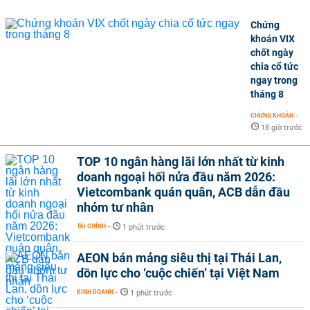
Chứng
khoán VIX
chốt ngày
chia cổ tức
ngay trong
tháng 8
CHỨNG KHOÁN
-
18 giờ trước
TOP 10 ngân hàng lãi lớn nhất từ kinh
doanh ngoại hối nửa đầu năm 2026:
Vietcombank quán quân, ACB dẫn đầu
nhóm tư nhân
TÀI CHÍNH
-
1 phút trước
AEON bán mảng siêu thị tại Thái Lan,
dồn lực cho ‘cuộc chiến’ tại Việt Nam
KINH DOANH
-
1 phút trước