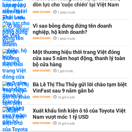
dồn lực cho ‘cuộc chiến’ tại Việt Nam
KINH DOANH
-
1 phút trước
Vì sao bỗng dưng đứng tên doanh
nghiệp, hộ kinh doanh?
KINH DOANH
-
1 phút trước
Một thương hiệu thời trang Việt đóng
cửa sau 5 năm hoạt động, thanh lý toàn
bộ cửa hàng
KINH DOANH
-
2 giờ trước
Bà Lê Thị Thu Thủy gửi lời chào tạm biệt
VinFast sau 9 năm gắn bó
KINH DOANH
-
16 giờ trước
Xuất khẩu linh kiện ô tô của Toyota Việt
Nam vượt mốc 1 tỷ USD
KINH DOANH
-
18 giờ trước