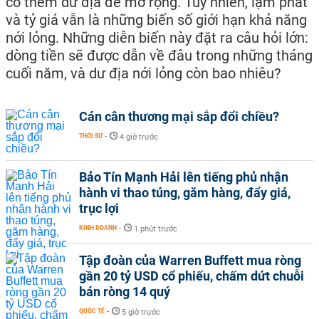
có thêm dư địa để mở rộng. Tuy nhiên, lạm phát
và tỷ giá vẫn là những biến số giới hạn khả năng
nới lỏng. Những diễn biến này đặt ra câu hỏi lớn:
dòng tiền sẽ được dẫn về đâu trong những tháng
cuối năm, và dư địa nới lỏng còn bao nhiêu?
Cán cân thương mại sắp đổi chiều?
THỜI SỰ
-
4 giờ trước
Bảo Tín Mạnh Hải lên tiếng phủ nhận
hành vi thao túng, găm hàng, đẩy giá,
trục lợi
KINH DOANH
-
1 phút trước
Tập đoàn của Warren Buffett mua ròng
gần 20 tỷ USD cổ phiếu, chấm dứt chuỗi
bán ròng 14 quý
QUỐC TẾ
-
5 giờ trước