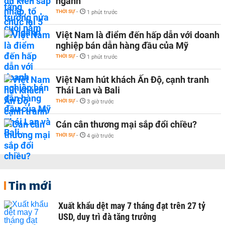
ngành
THỜI SỰ
-
1 phút trước
Việt Nam là điểm đến hấp dẫn với doanh
nghiệp bán dẫn hàng đầu của Mỹ
THỜI SỰ
-
1 phút trước
Việt Nam hút khách Ấn Độ, cạnh tranh
Thái Lan và Bali
THỜI SỰ
-
3 giờ trước
Cán cân thương mại sắp đổi chiều?
THỜI SỰ
-
4 giờ trước
Tin mới
Xuất khẩu dệt may 7 tháng đạt trên 27 tỷ
USD, duy trì đà tăng trưởng