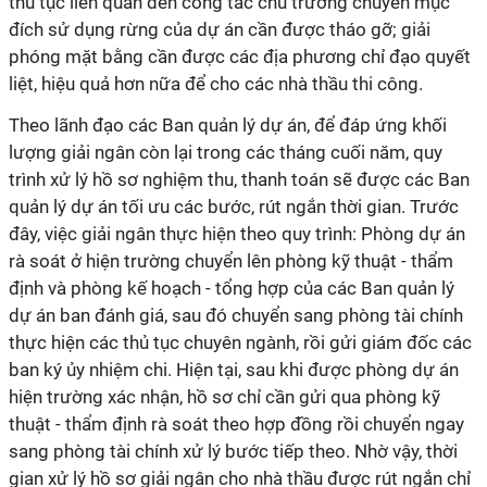
thủ tục liên quan đến công tác chủ trương chuyển mục
đích sử dụng rừng của dự án cần được tháo gỡ; giải
phóng mặt bằng cần được các địa phương chỉ đạo quyết
liệt, hiệu quả hơn nữa để cho các nhà thầu thi công.
Theo lãnh đạo các Ban quản lý dự án, để đáp ứng khối
lượng giải ngân còn lại trong các tháng cuối năm, quy
trình xử lý hồ sơ nghiệm thu, thanh toán sẽ được các Ban
quản lý dự án tối ưu các bước, rút ngắn thời gian. Trước
đây, việc giải ngân thực hiện theo quy trình: Phòng dự án
rà soát ở hiện trường chuyển lên phòng kỹ thuật - thẩm
định và phòng kế hoạch - tổng hợp của các Ban quản lý
dự án ban đánh giá, sau đó chuyển sang phòng tài chính
thực hiện các thủ tục chuyên ngành, rồi gửi giám đốc các
ban ký ủy nhiệm chi. Hiện tại, sau khi được phòng dự án
hiện trường xác nhận, hồ sơ chỉ cần gửi qua phòng kỹ
thuật - thẩm định rà soát theo hợp đồng rồi chuyển ngay
sang phòng tài chính xử lý bước tiếp theo. Nhờ vậy, thời
gian xử lý hồ sơ giải ngân cho nhà thầu được rút ngắn chỉ