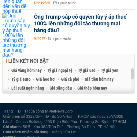
KINH DOANH
-
1 phút trước
Ông Trump sắp có quyền tùy ý áp thuế
100% lên những đối tác thương mại
hàng đầu?
QUỐC TẾ
-
1 phút trước
LIÊN KẾT NỔI BẬT
Giá vàng hôm nay
Tỷ giá ngoại tệ
Tỷ giá usd
Tỷ giá yen
Tỷ giá euro
Giá heo hơi
Giá cà phê
Giá tiêu hôm nay
Lãi suất ngân hàng
Giá xăng dầu
Giá thép hôm nay
Giá sầu riêng
Giá thịt heo
Giá gạo
Giá cao su
Best Retail Brokers
Diễn đàn đầu tư Việt Nam 2026
Trang TTĐTTH của công ty VietNewsCorp
Giấy phép số 3323/GP-TTĐT do Sở VH&TT TP.HCM cấp ngày 20/3/2026
Lầu 5 - Compa Building - 293 Điện Biên Phủ - Phường Gia Định - TP.HCM
Chi nhánh:
Số 5 - Khu 38A Trần Phú - Phường Ba Đình - TP. Hà Nội
Chịu trách nhiệm nội dung:
Hoàng Hữu Lợi