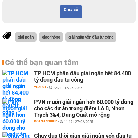
Chia sẻ
giải ngân
giao thông
giải ngân vốn đầu tư công
Có thể bạn quan tâm
TP HCM phấn đấu giải ngân hết 84.400
tỷ đồng đầu tư công
THỜI SỰ
-
22:21 | 12/05/2025
PVN muốn giải ngân hơn 60.000 tỷ đồng
cho các dự án trọng điểm Lô B, Nhơn
Trạch 3&4, Dung Quất mở rộng
DOANH NGHIỆP
-
11:19 | 27/02/2025
Chạy đua thời gian giải ngân vốn đầu tư