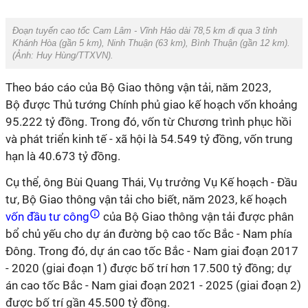
Đoạn tuyến cao tốc Cam Lâm - Vĩnh Hảo dài 78,5 km đi qua 3 tỉnh
Khánh Hòa (gần 5 km), Ninh Thuận (63 km), Bình Thuận (gần 12 km).
(Ảnh:
Huy Hùng/TTXVN
).
Theo báo cáo của Bộ Giao thông vận tải, năm 2023,
Bộ được Thủ tướng Chính phủ giao kế hoạch vốn khoảng
95.222 tỷ đồng. Trong đó, vốn từ Chương trình phục hồi
và phát triển kinh tế - xã hội là 54.549 tỷ đồng, vốn trung
hạn là 40.673 tỷ đồng.
Cụ thể, ông Bùi Quang Thái, Vụ trưởng Vụ Kế hoạch - Đầu
tư, Bộ Giao thông vận tải cho biết, năm 2023, kế hoạch
vốn đầu tư công
của Bộ Giao thông vận tải được phân
bổ chủ yếu cho dự án đường bộ cao tốc Bắc - Nam phía
Đông. Trong đó, dự án cao tốc Bắc - Nam giai đoạn 2017
- 2020 (giai đoạn 1) được bố trí hơn 17.500 tỷ đồng; dự
án cao tốc Bắc - Nam giai đoạn 2021 - 2025 (giai đoạn 2)
được bố trí gần 45.500 tỷ đồng.