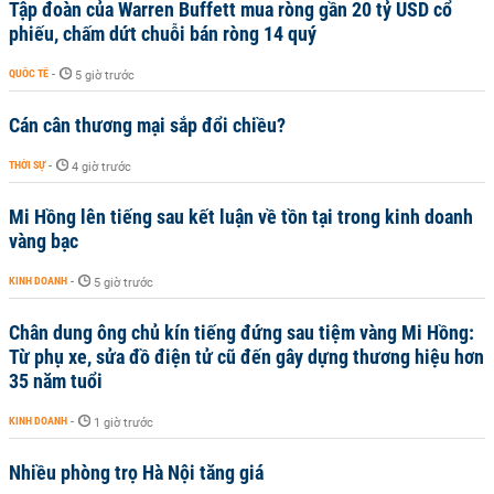
Tập đoàn của Warren Buffett mua ròng gần 20 tỷ USD cổ
phiếu, chấm dứt chuỗi bán ròng 14 quý
QUỐC TẾ
-
5 giờ trước
Cán cân thương mại sắp đổi chiều?
THỜI SỰ
-
4 giờ trước
Mi Hồng lên tiếng sau kết luận về tồn tại trong kinh doanh
vàng bạc
KINH DOANH
-
5 giờ trước
Chân dung ông chủ kín tiếng đứng sau tiệm vàng Mi Hồng:
Từ phụ xe, sửa đồ điện tử cũ đến gây dựng thương hiệu hơn
35 năm tuổi
KINH DOANH
-
1 giờ trước
Nhiều phòng trọ Hà Nội tăng giá