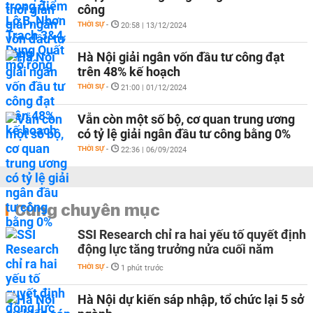
công
THỜI SỰ
-
20:58 | 13/12/2024
Hà Nội giải ngân vốn đầu tư công đạt
trên 48% kế hoạch
THỜI SỰ
-
21:00 | 01/12/2024
Vẫn còn một số bộ, cơ quan trung ương
có tỷ lệ giải ngân đầu tư công bằng 0%
THỜI SỰ
-
22:36 | 06/09/2024
Cùng chuyên mục
SSI Research chỉ ra hai yếu tố quyết định
động lực tăng trưởng nửa cuối năm
THỜI SỰ
-
1 phút trước
Hà Nội dự kiến sáp nhập, tổ chức lại 5 sở