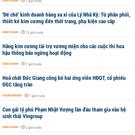
KINH DOANH
-
1 giờ trước
'Đế chế’ kinh doanh hàng xa xỉ của Lý Nhã Kỳ: Từ phân phối,
thiết kế kim cương đến thời trang, phụ kiện cao cấp
KINH DOANH
-
12 giờ trước
Hãng kim cương tài trợ vương miện cho các cuộc thi hoa
hậu thông báo ngừng hoạt động
KINH DOANH
-
7 giờ trước
Hoá chất Đức Giang công bố hai ứng viên HĐQT, cổ phiếu
DGC tăng trần
DOANH NGHIỆP
-
7 giờ trước
Con gái tỷ phú Phạm Nhật Vượng lần đầu tham gia vào hệ
sinh thái Vingroup
KINH DOANH
-
2 giờ trước