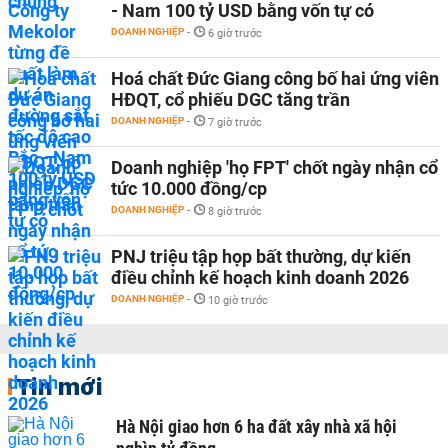
- Nam 100 tỷ USD bằng vốn tự có
DOANH NGHIỆP
-
6 giờ trước
Hoá chất Đức Giang công bố hai ứng viên
HĐQT, cổ phiếu DGC tăng trần
DOANH NGHIỆP
-
7 giờ trước
Doanh nghiệp 'họ FPT' chốt ngày nhận cổ
tức 10.000 đồng/cp
DOANH NGHIỆP
-
8 giờ trước
PNJ triệu tập họp bất thường, dự kiến
điều chỉnh kế hoạch kinh doanh 2026
DOANH NGHIỆP
-
10 giờ trước
Tin mới
Hà Nội giao hơn 6 ha đất xây nhà xã hội