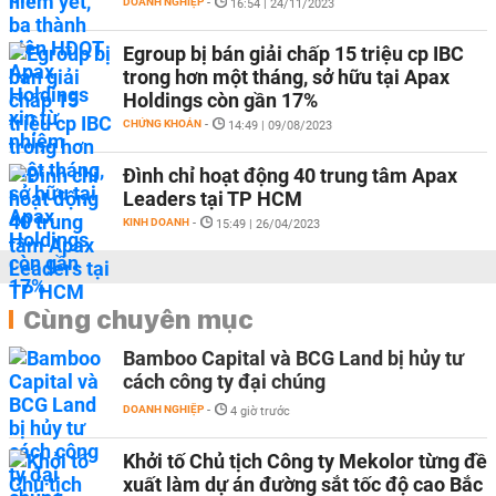
DOANH NGHIỆP
-
16:54 | 24/11/2023
Egroup bị bán giải chấp 15 triệu cp IBC
trong hơn một tháng, sở hữu tại Apax
Holdings còn gần 17%
CHỨNG KHOÁN
-
14:49 | 09/08/2023
Đình chỉ hoạt động 40 trung tâm Apax
Leaders tại TP HCM
KINH DOANH
-
15:49 | 26/04/2023
Cùng chuyên mục
Bamboo Capital và BCG Land bị hủy tư
cách công ty đại chúng
DOANH NGHIỆP
-
4 giờ trước
Khởi tố Chủ tịch Công ty Mekolor từng đề
xuất làm dự án đường sắt tốc độ cao Bắc