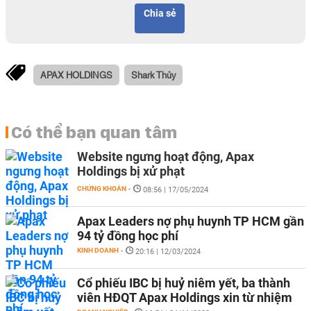
Chia sẻ
APAX HOLDINGS
Shark Thủy
Có thể bạn quan tâm
Website ngưng hoạt động, Apax
Holdings bị xử phạt
CHỨNG KHOÁN
-
08:56 | 17/05/2024
Apax Leaders nợ phụ huynh TP HCM gần
94 tỷ đồng học phí
KINH DOANH
-
20:16 | 12/03/2024
Cổ phiếu IBC bị huỷ niêm yết, ba thành
viên HĐQT Apax Holdings xin từ nhiệm