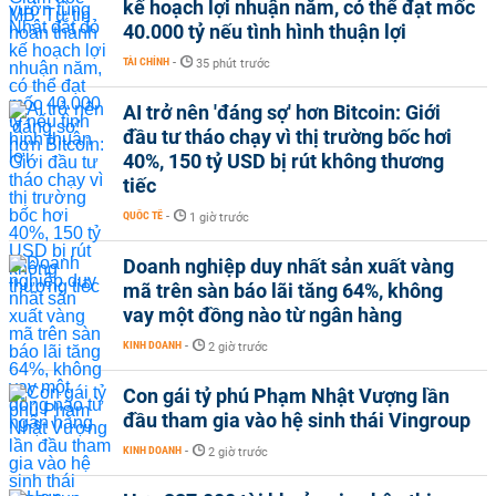
kế hoạch lợi nhuận năm, có thể đạt mốc
40.000 tỷ nếu tình hình thuận lợi
TÀI CHÍNH
-
35 phút trước
AI trở nên 'đáng sợ' hơn Bitcoin: Giới
đầu tư tháo chạy vì thị trường bốc hơi
40%, 150 tỷ USD bị rút không thương
tiếc
QUỐC TẾ
-
1 giờ trước
Doanh nghiệp duy nhất sản xuất vàng
mã trên sàn báo lãi tăng 64%, không
vay một đồng nào từ ngân hàng
KINH DOANH
-
2 giờ trước
Con gái tỷ phú Phạm Nhật Vượng lần
đầu tham gia vào hệ sinh thái Vingroup
KINH DOANH
-
2 giờ trước