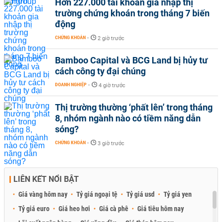
Hơn 227.000 tài khoản gia nhập thị
trường chứng khoán trong tháng 7 biến
động
CHỨNG KHOÁN
-
2 giờ trước
Bamboo Capital và BCG Land bị hủy tư
cách công ty đại chúng
DOANH NGHIỆP
-
4 giờ trước
Thị trường thường ‘phất lên’ trong tháng
8, nhóm ngành nào có tiềm năng dẫn
sóng?
CHỨNG KHOÁN
-
3 giờ trước
LIÊN KẾT NỔI BẬT
Giá vàng hôm nay
Tỷ giá ngoại tệ
Tỷ giá usd
Tỷ giá yen
Tỷ giá euro
Giá heo hơi
Giá cà phê
Giá tiêu hôm nay