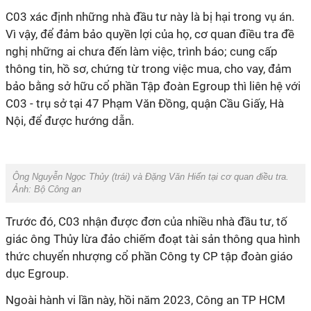
C03 xác định những nhà đầu tư này là bị hại trong vụ án.
Vì vậy, để đảm bảo quyền lợi của họ, cơ quan điều tra đề
nghị những ai chưa đến làm việc, trình báo; cung cấp
thông tin, hồ sơ, chứng từ trong việc mua, cho vay, đảm
bảo bằng sở hữu cổ phần Tập đoàn Egroup thì liên hệ với
C03 - trụ sở tại 47 Phạm Văn Đồng, quận Cầu Giấy, Hà
Nội, để được hướng dẫn.
Ông Nguyễn Ngọc Thủy (trái) và Đặng Văn Hiển tại cơ quan điều tra.
Ảnh: Bộ Công an
Trước đó, C03 nhận được đơn của nhiều nhà đầu tư, tố
giác ông Thủy lừa đảo chiếm đoạt tài sản thông qua hình
thức chuyển nhượng cổ phần Công ty CP tập đoàn giáo
dục Egroup.
Ngoài hành vi lần này, hồi năm 2023, Công an TP HCM