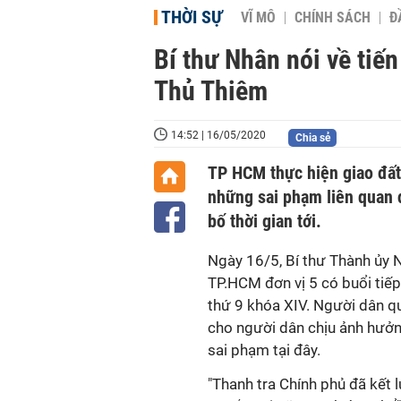
THỜI SỰ
VĨ MÔ
CHÍNH SÁCH
Đ
Bí thư Nhân nói về tiến
Thủ Thiêm
14:52 | 16/05/2020
Chia sẻ
TP HCM thực hiện giao đất
những sai phạm liên quan 
bố thời gian tới.
Ngày 16/5, Bí thư Thành ủy 
TP.HCM đơn vị 5 có buổi tiếp
thứ 9 khóa XIV. Người dân q
cho người dân chịu ảnh hưở
sai phạm tại đây.
"Thanh tra Chính phủ đã kết 