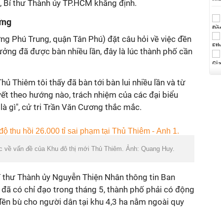
", Bí thư Thành ủy TP.HCM khẳng định.
ứng
ng Phú Trung, quận Tân Phú) đặt câu hỏi về việc đền
ởng đã được bàn nhiều lần, đây là lúc thành phố cần
ủ Thiêm tôi thấy đã bàn tới bàn lui nhiều lần và từ
uyết theo hướng nào, trách nhiệm của các đại biểu
là gì", cử tri Trần Văn Cương thắc mắc.
c về vấn đề của Khu đô thị mới Thủ Thiêm. Ảnh: Quang Huy.
 Bí thư Thành ủy Nguyễn Thiện Nhân thông tin Ban
ã có chỉ đạo trong tháng 5, thành phố phải có động
 đền bù cho người dân tại khu 4,3 ha nằm ngoài quy