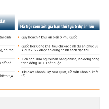
đất
Hà Nội xem xét gia hạn thủ tục 6 dự án lớn
ái định
Quy hoạch 4 khu lấn biển ở Phú Quốc
Quốc hội: Công khai tiêu chí xác định dự án phục vụ
ng, nhưng
APEC 2027 được áp dụng chính sách đặc thù
Kiến nghị đưa người bán hàng online, lao động công
ô đất đã
trình đóng BHXH bắt buộc
TikToker Khánh Sky, Vua Quạt, Hồ Văn Khoa bị khởi
Thiêm 2,4
tố