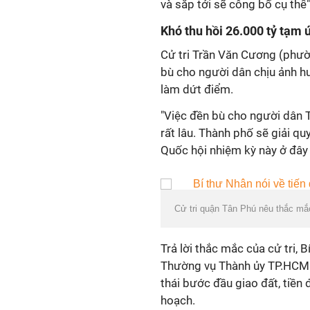
và sắp tới sẽ công bố cụ thể
Khó thu hồi 26.000 tỷ tạm 
Cử tri Trần Văn Cương (phườ
bù cho người dân chịu ảnh hư
làm dứt điểm.
"Việc đền bù cho người dân Th
rất lâu. Thành phố sẽ giải q
Quốc hội nhiệm kỳ này ở đây 
Cử tri quận Tân Phú nêu thắc mắ
Trả lời thắc mắc của cử tri,
Thường vụ Thành ủy TP.HCM đ
thái bước đầu giao đất, tiền
hoạch.