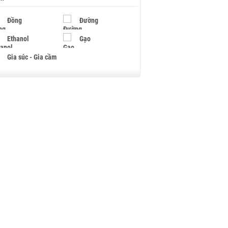
Đồng
Đường
Ethanol
Gạo
Gia súc - Gia cầm
Giấy
Gỗ
Hạt điều
Hồ tiêu - Hạt tiêu
Khí đốt
Kim loại khác
Mắc ca
Muối
Ngũ cốc
Nhựa - Hạt nhựa
Palladium
Phân bón