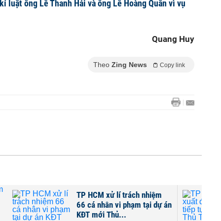
 kỉ luật ông Lê Thanh Hải và ông Lê Hoàng Quân vì vụ
Quang Huy
Theo
Zing News
Copy link
TP HCM xử lí trách nhiệm
66 cá nhân vi phạm tại dự án
KĐT mới Thủ...