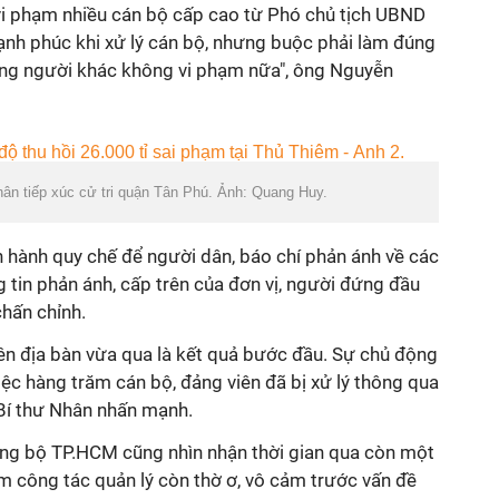
 vi phạm nhiều cán bộ cấp cao từ Phó chủ tịch UBND
ạnh phúc khi xử lý cán bộ, nhưng buộc phải làm đúng
ững người khác không vi phạm nữa", ông Nguyễn
ân tiếp xúc cử tri quận Tân Phú. Ảnh: Quang Huy.
n hành quy chế để người dân, báo chí phản ánh về các
g tin phản ánh, cấp trên của đơn vị, người đứng đầu
chấn chỉnh.
rên địa bàn vừa qua là kết quả bước đầu. Sự chủ động
iệc hàng trăm cán bộ, đảng viên đã bị xử lý thông qua
 Bí thư Nhân nhấn mạnh.
ng bộ TP.HCM cũng nhìn nhận thời gian qua còn một
m công tác quản lý còn thờ ơ, vô cảm trước vấn đề