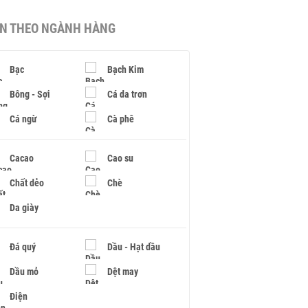
IN THEO NGÀNH HÀNG
Bạc
Bạch Kim
Bông - Sợi
Cá da trơn
Cá ngừ
Cà phê
Cacao
Cao su
Chất dẻo
Chè
Da giày
Đá quý
Dầu - Hạt dầu
Dầu mỏ
Dệt may
Điện