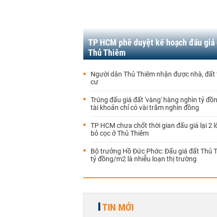
TP HCM phê duyệt kế hoạch đấu giá 
Thủ Thiêm
Người dân Thủ Thiêm nhận được nhà, đất t
cư
Trúng đấu giá đất 'vàng' hàng nghìn tỷ đồ
tài khoản chỉ có vài trăm nghìn đồng
TP HCM chưa chốt thời gian đấu giá lại 2 l
bỏ cọc ở Thủ Thiêm
Bộ trưởng Hồ Đức Phớc: Đấu giá đất Thủ 
tỷ đồng/m2 là nhiễu loạn thị trường
TIN MỚI