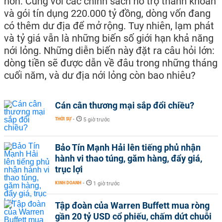
hơn. Cùng với các chính sách hỗ trợ thanh khoản
và gói tín dụng 220.000 tỷ đồng, dòng vốn đang
có thêm dư địa để mở rộng. Tuy nhiên, lạm phát
và tỷ giá vẫn là những biến số giới hạn khả năng
nới lỏng. Những diễn biến này đặt ra câu hỏi lớn:
dòng tiền sẽ được dẫn về đâu trong những tháng
cuối năm, và dư địa nới lỏng còn bao nhiêu?
Cán cân thương mại sắp đổi chiều?
THỜI SỰ
-
5 giờ trước
Bảo Tín Mạnh Hải lên tiếng phủ nhận
hành vi thao túng, găm hàng, đẩy giá,
trục lợi
KINH DOANH
-
1 giờ trước
Tập đoàn của Warren Buffett mua ròng
gần 20 tỷ USD cổ phiếu, chấm dứt chuỗi