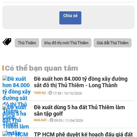
Chia sẻ
Thủ Thiêm
khu đô thị mới Thủ Thiêm
Giá đất Thủ Thiêm
Có thể bạn quan tâm
Đề xuất hơn 84.000 tỷ đồng xây đường
sắt đô thị Thủ Thiêm - Long Thành
THỜI SỰ
-
17:38 | 10/10/2024
Đề xuất dùng 5 ha đất Thủ Thiêm làm
sân tập golf
NHÀ ĐẤT
-
09:03 | 11/04/2024
TP HCM phê duyệt kế hoạch đấu giá đất