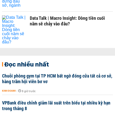
Data Talk | Macro Insight: Dòng tiền cuối
năm sẽ chảy vào đâu?
Đọc nhiều nhất
Chuỗi phòng gym tại TP HCM bất ngờ đóng cửa tất cả cơ sở,
hàng trăm hội viên bơ vơ
KINH DOANH
-
8 giờ trước
VPBank điều chỉnh giảm lãi suất trên biểu tại nhiều kỳ hạn
trong tháng 8