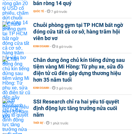
bán ròng 14 quý
QUỐC TẾ
-
7 giờ trước
Chuỗi phòng gym tại TP HCM bất ngờ
đóng cửa tất cả cơ sở, hàng trăm hội
viên bơ vơ
KINH DOANH
-
8 giờ trước
Chân dung ông chủ kín tiếng đứng sau
tiệm vàng Mi Hồng: Từ phụ xe, sửa đồ
điện tử cũ đến gây dựng thương hiệu
hơn 35 năm tuổi
KINH DOANH
-
3 giờ trước
SSI Research chỉ ra hai yếu tố quyết
định động lực tăng trưởng nửa cuối
năm
THỜI SỰ
-
1 phút trước