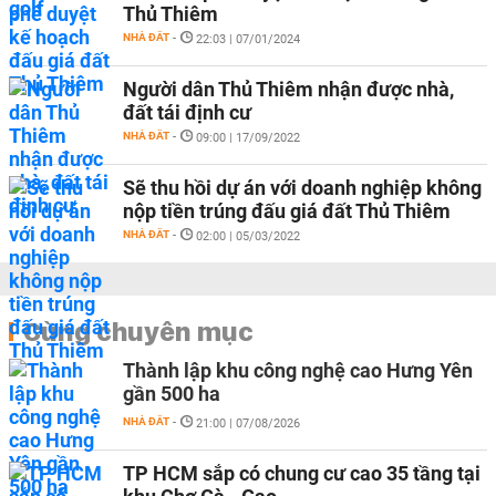
Thủ Thiêm
NHÀ ĐẤT
-
22:03 | 07/01/2024
Người dân Thủ Thiêm nhận được nhà,
đất tái định cư
NHÀ ĐẤT
-
09:00 | 17/09/2022
Sẽ thu hồi dự án với doanh nghiệp không
nộp tiền trúng đấu giá đất Thủ Thiêm
NHÀ ĐẤT
-
02:00 | 05/03/2022
Cùng chuyên mục
Thành lập khu công nghệ cao Hưng Yên
gần 500 ha
NHÀ ĐẤT
-
21:00 | 07/08/2026
TP HCM sắp có chung cư cao 35 tầng tại