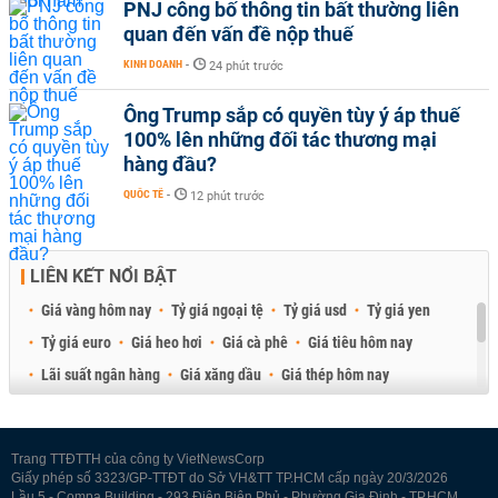
PNJ công bố thông tin bất thường liên
quan đến vấn đề nộp thuế
KINH DOANH
-
24 phút trước
Ông Trump sắp có quyền tùy ý áp thuế
100% lên những đối tác thương mại
hàng đầu?
QUỐC TẾ
-
12 phút trước
LIÊN KẾT NỔI BẬT
Giá vàng hôm nay
Tỷ giá ngoại tệ
Tỷ giá usd
Tỷ giá yen
Tỷ giá euro
Giá heo hơi
Giá cà phê
Giá tiêu hôm nay
Lãi suất ngân hàng
Giá xăng dầu
Giá thép hôm nay
Giá sầu riêng
Giá thịt heo
Giá gạo
Giá cao su
Best Retail Brokers
Diễn đàn đầu tư Việt Nam 2026
Trang TTĐTTH của công ty VietNewsCorp
Giấy phép số 3323/GP-TTĐT do Sở VH&TT TP.HCM cấp ngày 20/3/2026
Lầu 5 - Compa Building - 293 Điện Biên Phủ - Phường Gia Định - TP.HCM