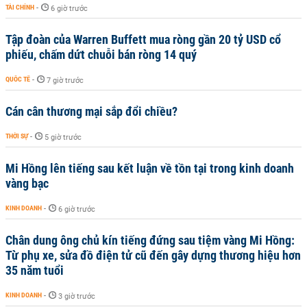
TÀI CHÍNH
-
6 giờ trước
Tập đoàn của Warren Buffett mua ròng gần 20 tỷ USD cổ
phiếu, chấm dứt chuỗi bán ròng 14 quý
QUỐC TẾ
-
7 giờ trước
Cán cân thương mại sắp đổi chiều?
THỜI SỰ
-
5 giờ trước
Mi Hồng lên tiếng sau kết luận về tồn tại trong kinh doanh
vàng bạc
KINH DOANH
-
6 giờ trước
Chân dung ông chủ kín tiếng đứng sau tiệm vàng Mi Hồng:
Từ phụ xe, sửa đồ điện tử cũ đến gây dựng thương hiệu hơn
35 năm tuổi
KINH DOANH
-
3 giờ trước