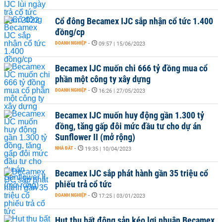
Cổ đông Becamex IJC sắp nhận cổ tức 1.400
đồng/cp
DOANH NGHIỆP
-
09:57 | 15/06/2023
Becamex IJC muốn chi 666 tỷ đồng mua cổ
phần một công ty xây dựng
DOANH NGHIỆP
-
16:26 | 27/05/2023
Becamex IJC muốn huy động gần 1.300 tỷ
đồng, tăng gấp đôi mức đầu tư cho dự án
Sunflower II (mở rộng)
NHÀ ĐẤT
-
19:35 | 10/04/2023
Becamex IJC sắp phát hành gần 35 triệu cổ
phiếu trả cổ tức
DOANH NGHIỆP
-
17:25 | 03/01/2023
Hụt thu bất động sản kéo lợi nhuận Becamex