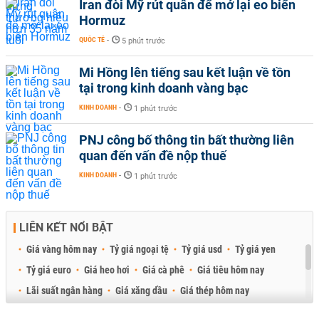
Iran đòi Mỹ rút quân để mở lại eo biển
Hormuz
QUỐC TẾ
-
5 phút trước
Mi Hồng lên tiếng sau kết luận về tồn
tại trong kinh doanh vàng bạc
KINH DOANH
-
1 phút trước
PNJ công bố thông tin bất thường liên
quan đến vấn đề nộp thuế
KINH DOANH
-
1 phút trước
LIÊN KẾT NỔI BẬT
Giá vàng hôm nay
Tỷ giá ngoại tệ
Tỷ giá usd
Tỷ giá yen
Tỷ giá euro
Giá heo hơi
Giá cà phê
Giá tiêu hôm nay
Lãi suất ngân hàng
Giá xăng dầu
Giá thép hôm nay
Giá sầu riêng
Giá thịt heo
Giá gạo
Giá cao su