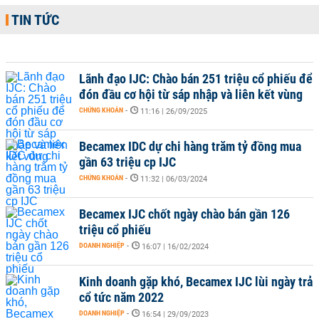
TIN TỨC
Lãnh đạo IJC: Chào bán 251 triệu cổ phiếu để
đón đầu cơ hội từ sáp nhập và liên kết vùng
CHỨNG KHOÁN
-
11:16 | 26/09/2025
Becamex IDC dự chi hàng trăm tỷ đồng mua
gần 63 triệu cp IJC
CHỨNG KHOÁN
-
11:32 | 06/03/2024
Becamex IJC chốt ngày chào bán gần 126
triệu cổ phiếu
DOANH NGHIỆP
-
16:07 | 16/02/2024
Kinh doanh gặp khó, Becamex IJC lùi ngày trả
cổ tức năm 2022
DOANH NGHIỆP
-
16:54 | 29/09/2023