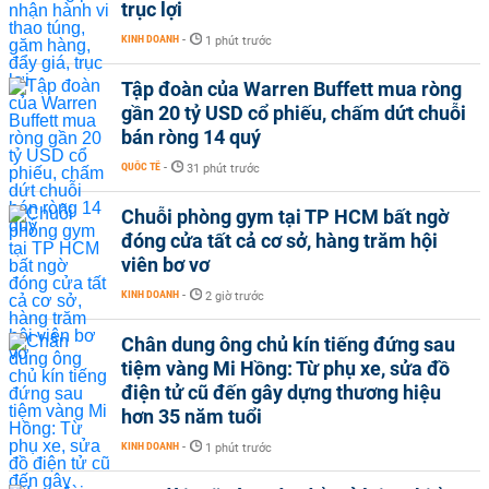
trục lợi
KINH DOANH
-
1 phút trước
Tập đoàn của Warren Buffett mua ròng
gần 20 tỷ USD cổ phiếu, chấm dứt chuỗi
bán ròng 14 quý
QUỐC TẾ
-
31 phút trước
Chuỗi phòng gym tại TP HCM bất ngờ
đóng cửa tất cả cơ sở, hàng trăm hội
viên bơ vơ
KINH DOANH
-
2 giờ trước
Chân dung ông chủ kín tiếng đứng sau
tiệm vàng Mi Hồng: Từ phụ xe, sửa đồ
điện tử cũ đến gây dựng thương hiệu
hơn 35 năm tuổi
KINH DOANH
-
1 phút trước