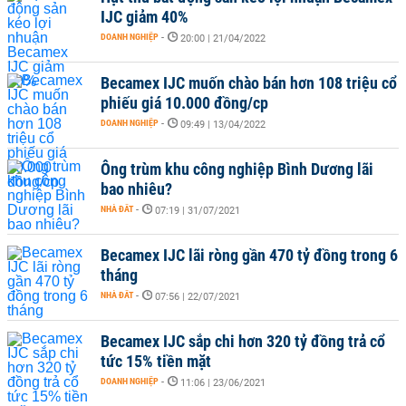
IJC giảm 40%
DOANH NGHIỆP
-
20:00 | 21/04/2022
Becamex IJC muốn chào bán hơn 108 triệu cổ
phiếu giá 10.000 đồng/cp
DOANH NGHIỆP
-
09:49 | 13/04/2022
Ông trùm khu công nghiệp Bình Dương lãi
bao nhiêu?
NHÀ ĐẤT
-
07:19 | 31/07/2021
Becamex IJC lãi ròng gần 470 tỷ đồng trong 6
tháng
NHÀ ĐẤT
-
07:56 | 22/07/2021
Becamex IJC sắp chi hơn 320 tỷ đồng trả cổ
tức 15% tiền mặt
DOANH NGHIỆP
-
11:06 | 23/06/2021