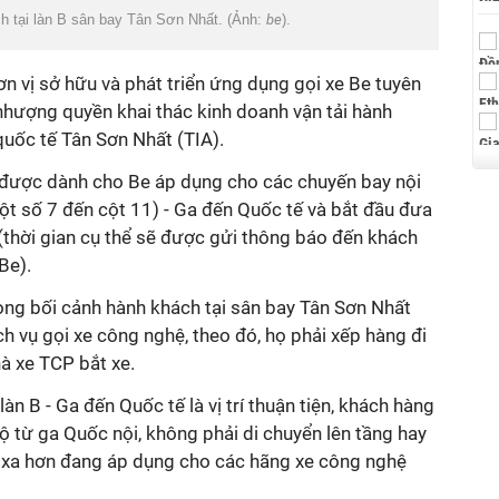
ch tại làn B sân bay Tân Sơn Nhất. (Ảnh:
be
).
 vị sở hữu và phát triển ứng dụng gọi xe Be tuyên
nhượng quyền khai thác kinh doanh vận tải hành
uốc tế Tân Sơn Nhất (TIA).
 được dành cho Be áp dụng cho các chuyến bay nội
 cột số 7 đến cột 11) - Ga đến Quốc tế và bắt đầu đưa
(thời gian cụ thể sẽ được gửi thông báo đến khách
Be).
ong bối cảnh hành khách tại sân bay Tân Sơn Nhất
h vụ gọi xe công nghệ, theo đó, họ phải xếp hàng đi
à xe TCP bắt xe.
àn B - Ga đến Quốc tế là vị trí thuận tiện, khách hàng
ộ từ ga Quốc nội, không phải di chuyển lên tầng hay
 xa hơn đang áp dụng cho các hãng xe công nghệ