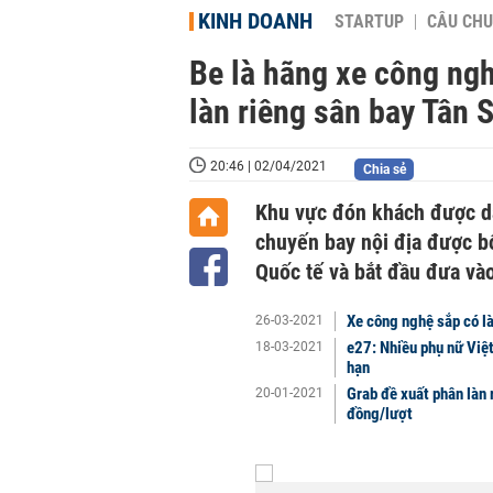
KINH DOANH
STARTUP
CÂU CHU
Be là hãng xe công ngh
làn riêng sân bay Tân 
20:46 | 02/04/2021
Chia sẻ
Khu vực đón khách được dà
chuyến bay nội địa được bố 
Quốc tế và bắt đầu đưa và
Xe công nghệ sắp có là
26-03-2021
e27: Nhiều phụ nữ Việt 
18-03-2021
hạn
Grab đề xuất phân làn 
20-01-2021
đồng/lượt