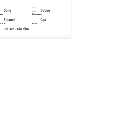
Đồng
Đường
Ethanol
Gạo
Gia súc - Gia cầm
Giấy
Gỗ
Hạt điều
Hồ tiêu - Hạt tiêu
Khí đốt
Kim loại khác
Mắc ca
Muối
Ngũ cốc
Nhựa - Hạt nhựa
Palladium
Phân bón