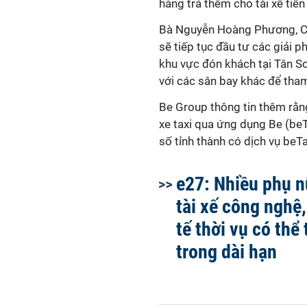
hàng trả thêm cho tài xế tiề
Bà Nguyễn Hoàng Phương, CEO
sẽ tiếp tục đầu tư các giải 
khu vực đón khách tại Tân Sơ
với các sân bay khác để tha
Be Group thông tin thêm rằng
xe taxi qua ứng dụng Be (be
số tỉnh thành có dịch vụ beTa
e27: Nhiều phụ n
tài xế công nghệ,
tế thời vụ có thể
trong dài hạn