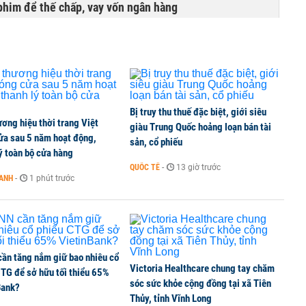
phim để thế chấp, vay vốn ngân hàng
ịnh phải nộp lại hơn 1.500 tỷ đồng
Bị truy thu thuế đặc biệt, giới siêu
ơng hiệu thời trang Việt
bỗng dưng ‘biến mất’, một công ty khác đã giải thể
giàu Trung Quốc hoảng loạn bán tài
ửa sau 5 năm hoạt động,
sản, cổ phiếu
ý toàn bộ cửa hàng
QUỐC TẾ
-
13 giờ trước
OANH
-
1 phút trước
 chấm dứt hoạt động
ần tăng nắm giữ bao nhiêu cổ
Victoria Healthcare chung tay chăm
CTG để sở hữu tối thiểu 65%
sóc sức khỏe cộng đồng tại xã Tiên
Bank?
Thủy, tỉnh Vĩnh Long