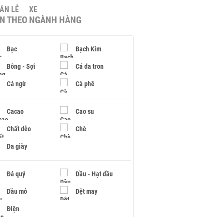
BÁN LẺ
XE
IN THEO NGÀNH HÀNG
Bạc
Bạch Kim
Bông - Sợi
Cá da trơn
Cá ngừ
Cà phê
Cacao
Cao su
Chất dẻo
Chè
Da giày
Đá quý
Dầu - Hạt dầu
Dầu mỏ
Dệt may
Điện