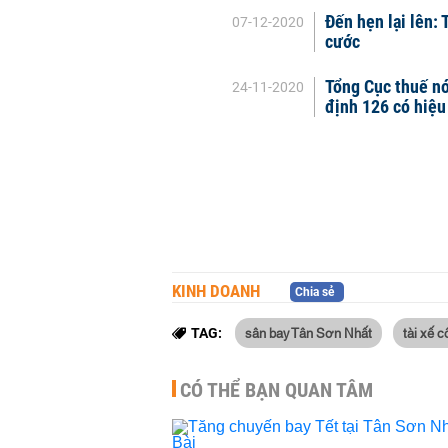
Đến hẹn lại lên: 
07-12-2020
cước
Tổng Cục thuế nó
24-11-2020
định 126 có hiệu
KINH DOANH
Chia sẻ
sân bay Tân Sơn Nhất
tài xế 
TAG:
CÓ THỂ BẠN QUAN TÂM