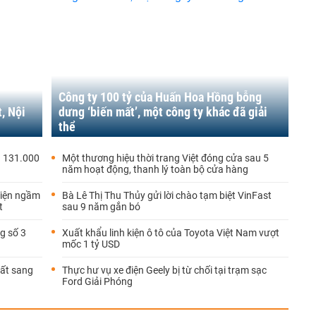
Công ty 100 tỷ của Huấn Hoa Hồng bỗng
, Nội
dưng ‘biến mất’, một công ty khác đã giải
thể
g 131.000
Một thương hiệu thời trang Việt đóng cửa sau 5
năm hoạt động, thanh lý toàn bộ cửa hàng
điện ngầm
Bà Lê Thị Thu Thủy gửi lời chào tạm biệt VinFast
t
sau 9 năm gắn bó
g số 3
Xuất khẩu linh kiện ô tô của Toyota Việt Nam vượt
mốc 1 tỷ USD
hất sang
Thực hư vụ xe điện Geely bị từ chối tại trạm sạc
Ford Giải Phóng