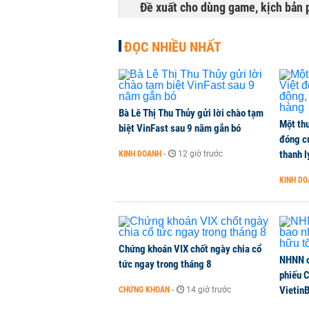
Đề xuất cho dùng game, kịch bản 
TÀI CHÍNH
-
1 phút trước
ĐỌC NHIỀU NHẤT
Chủ tịch HĐQT Khoáng sản Hưng Th
DOANH NGHIỆP
-
1 phút trước
Bà Lê Thị Thu Thủy gửi lời chào tạm
Một thư
Công ty 100 tỷ của Huấn Hoa Hồng 
biệt VinFast sau 9 năm gắn bó
đóng c
KINH DOANH
-
1 phút trước
thanh l
KINH DOANH
-
12 giờ trước
KINH D
Dự án Sheraton Phú Quốc bị buộc
NHÀ ĐẤT
-
1 phút trước
Chứng khoán VIX chốt ngày chia cổ
NHNN c
tức ngay trong tháng 8
phiếu 
Vietin
CHỨNG KHOÁN
-
14 giờ trước