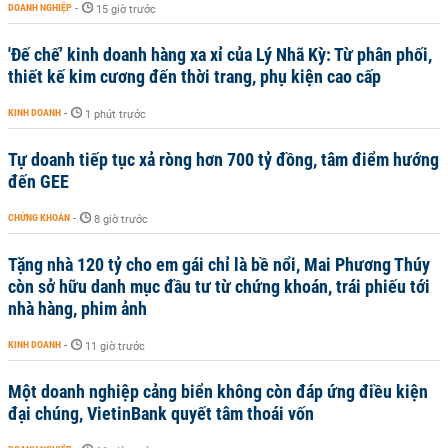
DOANH NGHIỆP
-
15 giờ trước
'Đế chế’ kinh doanh hàng xa xỉ của Lý Nhã Kỳ: Từ phân phối,
thiết kế kim cương đến thời trang, phụ kiện cao cấp
KINH DOANH
-
1 phút trước
Tự doanh tiếp tục xả ròng hơn 700 tỷ đồng, tâm điểm hướng
đến GEE
CHỨNG KHOÁN
-
8 giờ trước
Tặng nhà 120 tỷ cho em gái chỉ là bề nổi, Mai Phương Thúy
còn sở hữu danh mục đầu tư từ chứng khoán, trái phiếu tới
nhà hàng, phim ảnh
KINH DOANH
-
11 giờ trước
Một doanh nghiệp cảng biển không còn đáp ứng điều kiện
đại chúng, VietinBank quyết tâm thoái vốn