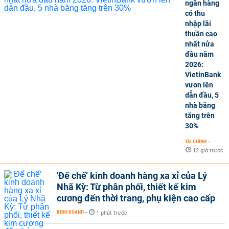
ngân hàng
có thu
nhập lãi
thuần cao
nhất nửa
đầu năm
2026:
VietinBank
vươn lên
dẫn đầu, 5
nhà băng
tăng trên
30%
TÀI CHÍNH
-
12 giờ trước
'Đế chế’ kinh doanh hàng xa xỉ của Lý
Nhã Kỳ: Từ phân phối, thiết kế kim
cương đến thời trang, phụ kiện cao cấp
KINH DOANH
-
1 phút trước