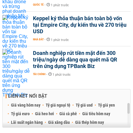
QUỐC TẾ
-
1 phút trước
Keppel ký thỏa thuận bán toàn bộ vốn
tại Empire City, dự kiến thu về 270 triệu
USD
NHÀ ĐẤT
-
1 phút trước
Doanh nghiệp rút tiền mặt đến 300
triệu/ngày dễ dàng qua quét mã QR
trên ứng dụng TPBank Biz
TÀI CHÍNH
-
1 phút trước
LIÊN KẾT NỔI BẬT
Giá vàng hôm nay
Tỷ giá ngoại tệ
Tỷ giá usd
Tỷ giá yen
Tỷ giá euro
Giá heo hơi
Giá cà phê
Giá tiêu hôm nay
Lãi suất ngân hàng
Giá xăng dầu
Giá thép hôm nay
Giá sầu riêng
Giá thịt heo
Giá gạo
Giá cao su