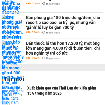
KINH DOANH
-
16 giờ trước
Bán phòng giá 180 triệu đồng/đêm, chủ
resort 5 sao báo lãi kỷ lục, nhưng vẫn
‘gánh’ lỗ lũy kế gần 700 tỷ
KINH DOANH
-
16 giờ trước
Bán thuốc lá thu hơn 17.200 tỷ, một ông
lớn mang gần 4.000 tỷ đi ‘buôn tiền’, chi
hơn nghìn tỷ trả cổ tức
KINH DOANH
-
19 giờ trước
Tin mới
Xuất khẩu gạo của Thái Lan dự kiến giảm
15% trong năm 2026