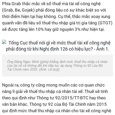
Phía Grab thắc mắc về số thuế mà tài xế công nghệ
(Grab, Be, Gojek) phải đóng liệu có sự khác biệt so với
thời điểm hiện tại hay không. Cụ thể, thắc mắc xoay xung
quanh vấn đề liệu số thuế thu nhập giá trị gia tăng (GTGT)
sẽ được tăng lên 10% hay giữ nguyên 3% như hiện tại.
Ông Đặng Ngọc Minh (giữa) khẳng định mức thuế thu nhập cá nhân
của tài xế sẽ không đổi khi tiếp tục áp dụng Thông tư 92 của Bộ
Tài Chính năm 2015. (Ảnh:
Lê Quý
).
Ngoài ra, công ty cũng mong muốn các cơ quan chức
năng lí giải về thuế thu nhập cá nhân tài xế: Thuế sẽ tính
theo qui định như Thông tư 92/2015/TT-BTC hay theo
văn bản khác. Thông tư 92 của Bộ Tài Chính năm 2015
qui định mức thuế thu nhập cá nhân cho tài xế công nghệ