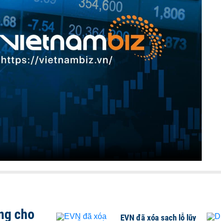
ng cho
EVN đã xóa sạch lỗ lũy