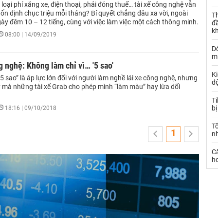
 loại phí xăng xe, điện thoại, phải đóng thuế… tài xế công nghệ vẫn
ổn định chục triệu mỗi tháng? Bí quyết chẳng đâu xa vời, ngoài
Th
gày đêm 10 – 12 tiếng, cùng với việc làm việc một cách thông minh.
đ
k
08:00 | 14/09/2019
Dò
m
g nghệ: Không làm chỉ vì… '5 sao'
Ki
 sao” là áp lực lớn đối với người làm nghề lái xe công nghệ, nhưng
đ
y mà những tài xế Grab cho phép mình “làm màu” hay lừa dối
.
T
bị
18:16 | 09/10/2018
T
1
n
C
ho