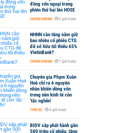
đồng vốn ngoại trong
phiên thứ hai lên HOSE
CHỨNG KHOÁN
-
6 giờ trước
NHNN cần tăng nắm giữ
bao nhiêu cổ phiếu CTG
để sở hữu tối thiểu 65%
VietinBank?
CHỨNG KHOÁN
-
7 giờ trước
Chuyên gia Phạm Xuân
Hoè chỉ ra 6 nguyên
nhân khiến dòng vốn
trong nền kinh tế còn
'tắc nghẽn'
THỜI SỰ
-
6 giờ trước
BIDV sắp phát hành gần
500 triệu cổ phiếu, tăng