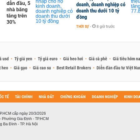
dẫn đầu, 5
doanh, doanh nghiệp có
nhà băng
doanh thu dưới 10 tỷ
tăng trên
đồng
30%
THỜI SỰ
-
8 giờ trước
á usd
Tỷ giá yen
Tỷ giá euro
Giá heo hơi
Giá cà phê
Giá tiêu hôm n
t heo
Giá gạo
Giá cao su
Best Retail Brokers
Diễn đàn đầu tư Việt N
ỐC TẾ
TÀI CHÍNH
NHÀ ĐẤT
CHỨNG KHOÁN
DOANH NGHIỆP
KINH DO
P.HCM cấp ngày 20/3/2026
 - Phường Gia Định - TP.HCM
 Ba Đình - TP. Hà Nội