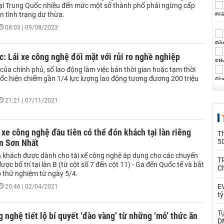
ại Trung Quốc nhiều đến mức một số thành phố phải ngừng cấp
n tình trạng dư thừa.
08:03 | 09/08/2023
: Lái xe công nghệ đối mặt với rủi ro nghề nghiệp
 của chính phủ, số lao động làm việc bán thời gian hoặc tạm thời
uốc hiện chiếm gần 1/4 lực lượng lao động tương đương 200 triệu
21:21 | 07/11/2021
 xe công nghệ đầu tiên có thể đón khách tại làn riêng
T
ân Sơn Nhất
5
 khách được dành cho tài xế công nghệ áp dụng cho các chuyến
T
được bố trí tại làn B (từ cột số 7 đến cột 11) - Ga đến Quốc tế và bắt
C
 thử nghiệm từ ngày 5/4.
EV
20:46 | 02/04/2021
t
T
g nghệ tiết lộ bí quyết ‘đào vàng’ từ những ‘mỏ’ thức ăn
D