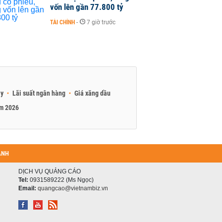
vốn lên gần 77.800 tỷ
TÀI CHÍNH
-
7 giờ trước
ay
Lãi suất ngân hàng
Giá xăng dầu
am 2026
ANH
DỊCH VỤ QUẢNG CÁO
Tel:
0931589222 (Ms Ngọc)
Email:
quangcao@vietnambiz.vn