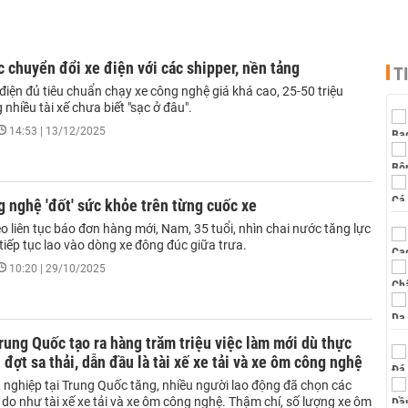
 chuyển đổi xe điện với các shipper, nền tảng
T
iện đủ tiêu chuẩn chạy xe công nghệ giá khá cao, 25-50 triệu
nhiều tài xế chưa biết "sạc ở đâu".
14:53 | 13/12/2025
g nghệ 'đốt' sức khỏe trên từng cuốc xe
eo liên tục báo đơn hàng mới, Nam, 35 tuổi, nhìn chai nước tăng lực
 tiếp tục lao vào dòng xe đông đúc giữa trưa.
10:20 | 29/10/2025
rung Quốc tạo ra hàng trăm triệu việc làm mới dù thực
 đợt sa thải, dẫn đầu là tài xế xe tải và xe ôm công nghệ
ất nghiệp tại Trung Quốc tăng, nhiều người lao động đã chọn các
 do như tài xế xe tải và xe ôm công nghệ. Thậm chí, số lượng xe ôm