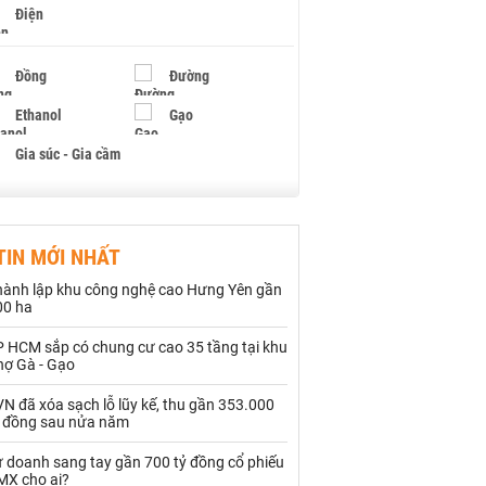
Điện
Đồng
Đường
Ethanol
Gạo
Gia súc - Gia cầm
Giấy
Gỗ
TIN MỚI NHẤT
Hạt điều
Hồ tiêu - Hạt tiêu
hành lập khu công nghệ cao Hưng Yên gần
Khí đốt
00 ha
P HCM sắp có chung cư cao 35 tầng tại khu
Kim loại khác
Mắc ca
hợ Gà - Gạo
Muối
Ngũ cốc
N đã xóa sạch lỗ lũy kế, thu gần 353.000
ỷ đồng sau nửa năm
Nhựa - Hạt nhựa
ự doanh sang tay gần 700 tỷ đồng cổ phiếu
MX cho ai?