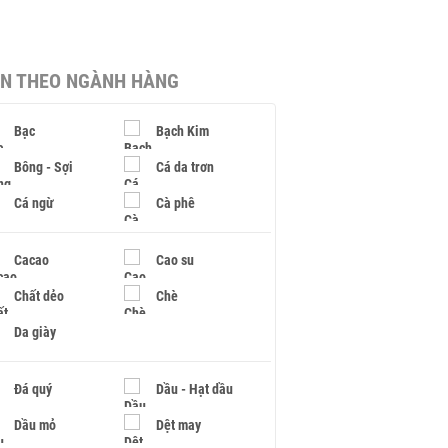
IN THEO NGÀNH HÀNG
Bạc
Bạch Kim
Bông - Sợi
Cá da trơn
Cá ngừ
Cà phê
Cacao
Cao su
Chất dẻo
Chè
Da giày
Đá quý
Dầu - Hạt dầu
Dầu mỏ
Dệt may