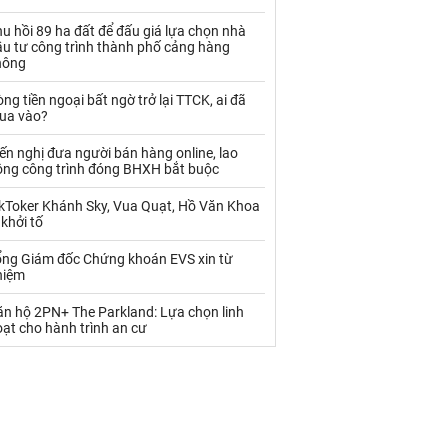
Palladium
Phân bón
u hồi 89 ha đất để đấu giá lựa chọn nhà
Rau - Củ -Quả
Sắt thép
ầu tư công trình thành phố cảng hàng
hông
Sữa
ng tiền ngoại bất ngờ trở lại TTCK, ai đã
ua vào?
Than
Thức ăn chăn nuôi
ến nghị đưa người bán hàng online, lao
ộng công trình đóng BHXH bắt buộc
Thủy hải sản khác
Tôm
ikToker Khánh Sky, Vua Quạt, Hồ Văn Khoa
Vàng
 khởi tố
ổng Giám đốc Chứng khoán EVS xin từ
VLXD khác
Xăng dầu
hiệm
Xi măng - Clynker
ăn hộ 2PN+ The Parkland: Lựa chọn linh
ạt cho hành trình an cư