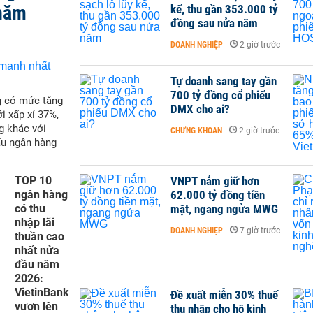
 năm
kế, thu gần 353.000 tỷ
đồng sau nửa năm
DOANH NGHIỆP
-
2 giờ trước
Tự doanh sang tay gần
700 tỷ đồng cổ phiếu
g có mức tăng
DMX cho ai?
i xấp xỉ 37%,
g khác với
CHỨNG KHOÁN
-
2 giờ trước
ấu ngân hàng
TOP 10
VNPT nắm giữ hơn
ngân hàng
62.000 tỷ đồng tiền
có thu
mặt, ngang ngửa MWG
nhập lãi
DOANH NGHIỆP
-
7 giờ trước
thuần cao
nhất nửa
đầu năm
2026:
VietinBank
Đề xuất miễn 30% thuế
vươn lên
thu nhập cho hộ kinh