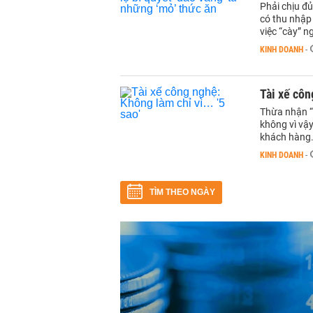
Phải chịu đủ
có thu nhập 
việc “cày” n
KINH DOANH
-
Tài xế côn
Thừa nhận “5
không vì vậ
khách hàng
KINH DOANH
-
TÌM THEO NGÀY