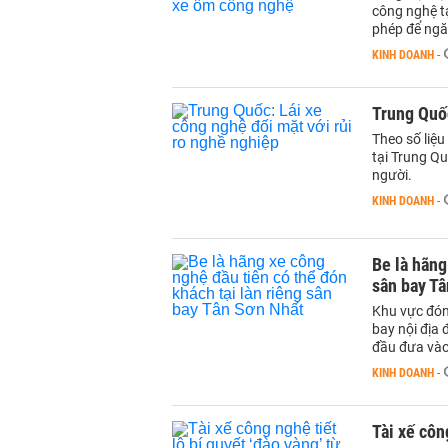
công nghệ t
phép để ngă
KINH DOANH
-
Trung Quốc
Theo số liệu
tại Trung Q
người.
KINH DOANH
-
Be là hãng
sân bay T
Khu vực đón
bay nội địa 
đầu đưa vào
KINH DOANH
-
Tài xế côn