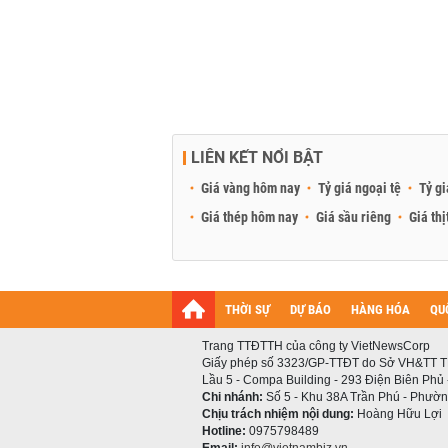
LIÊN KẾT NỔI BẬT
Giá vàng hôm nay
Tỷ giá ngoại tệ
Tỷ gi
Giá thép hôm nay
Giá sầu riêng
Giá thị
THỜI SỰ
DỰ BÁO
HÀNG HÓA
QU
Trang TTĐTTH của công ty VietNewsCorp
Giấy phép số 3323/GP-TTĐT do Sở VH&TT T
Lầu 5 - Compa Building - 293 Điện Biên Phủ
Chi nhánh:
Số 5 - Khu 38A Trần Phú - Phường
Chịu trách nhiệm nội dung:
Hoàng Hữu Lợi
Hotline:
0975798489
Email:
info@vietnambiz.vn