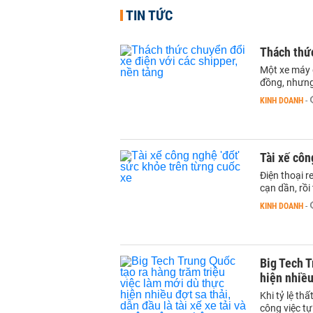
TIN TỨC
Thách thức
Một xe máy đ
đồng, nhưng 
KINH DOANH
-
Tài xế côn
Điện thoại r
cạn dần, rồi
KINH DOANH
-
Big Tech T
hiện nhiều
Khi tỷ lệ th
công việc tự