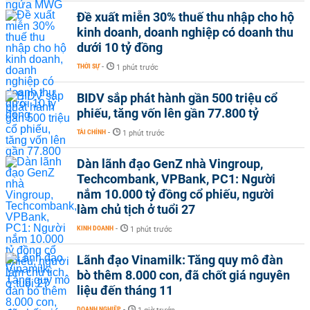
Đề xuất miễn 30% thuế thu nhập cho hộ
kinh doanh, doanh nghiệp có doanh thu
dưới 10 tỷ đồng
THỜI SỰ
-
1 phút trước
BIDV sắp phát hành gần 500 triệu cổ
phiếu, tăng vốn lên gần 77.800 tỷ
TÀI CHÍNH
-
1 phút trước
Dàn lãnh đạo GenZ nhà Vingroup,
Techcombank, VPBank, PC1: Người
nắm 10.000 tỷ đồng cổ phiếu, người
làm chủ tịch ở tuổi 27
KINH DOANH
-
1 phút trước
Lãnh đạo Vinamilk: Tăng quy mô đàn
bò thêm 8.000 con, đã chốt giá nguyên
liệu đến tháng 11
DOANH NGHIỆP
-