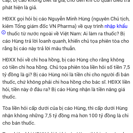
cấp; bị cáo không biết là giả, cho đến khi Cơ quan điều tra
phát hiện là giả.
HĐXX gọi hỏi bị cáo Nguyễn Minh Hùng (nguyên Chủ tịch,
kiêm Tổng giám đốc VN Pharma) về quy trình
nhập khẩu
thuốc từ nước ngoài về Việt Nam: Ai làm ra thuốc? Bị
cáo Hùng trả lời loanh quanh, khiến chủ tọa phiên tòa cho
rằng bị cáo này trả lời mâu thuẫn.
HĐXX hỏi về chi hoa hồng, bị cáo Hùng cho rằng không
có tiền chi hoa hồng. Chủ tọa phiên tòa liền hỏi số tiền 7,5
tỷ đồng là gi? Bị cáo Hùng nói là tiền chi cho người đi bán
thuốc, chứ không phải chi hoa hồng cho bác sĩ. HĐXX liền
hỏi, tiền này ở đâu ra? Bị cáo Hùng nhận là tiền nâng giá
thuốc.
Tòa liền hỏi cấp dưới của bị cáo Hùng, thì cấp dưới Hùng
nhận không những 7,5 tỷ đồng mà hơn 100 tỷ đồng là chi
cho bán thuốc.