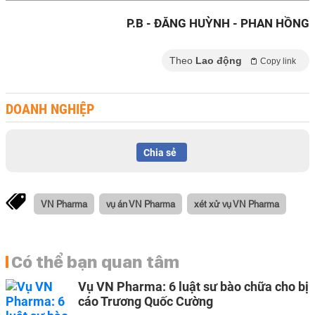
P.B - ĐĂNG HUỲNH - PHAN HỒNG
Theo
Lao động
Copy link
DOANH NGHIỆP
Chia sẻ
VN Pharma
vụ án VN Pharma
xét xử vụ VN Pharma
Có thể bạn quan tâm
Vụ VN Pharma: 6 luật sư bào chữa cho bị
cáo Trương Quốc Cường