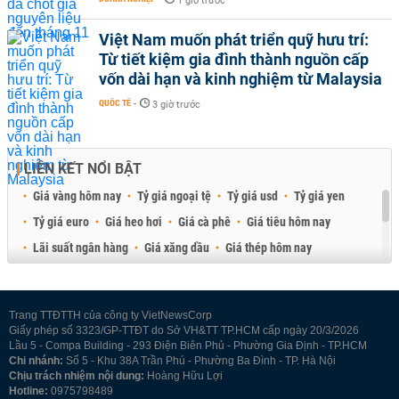
1 giờ trước
Việt Nam muốn phát triển quỹ hưu trí:
Từ tiết kiệm gia đình thành nguồn cấp
vốn dài hạn và kinh nghiệm từ Malaysia
QUỐC TẾ
-
3 giờ trước
LIÊN KẾT NỔI BẬT
Giá vàng hôm nay
Tỷ giá ngoại tệ
Tỷ giá usd
Tỷ giá yen
Tỷ giá euro
Giá heo hơi
Giá cà phê
Giá tiêu hôm nay
Lãi suất ngân hàng
Giá xăng dầu
Giá thép hôm nay
Giá sầu riêng
Giá thịt heo
Giá gạo
Giá cao su
Best Retail Brokers
Diễn đàn đầu tư Việt Nam 2026
Trang TTĐTTH của công ty VietNewsCorp
Giấy phép số 3323/GP-TTĐT do Sở VH&TT TP.HCM cấp ngày 20/3/2026
Lầu 5 - Compa Building - 293 Điện Biên Phủ - Phường Gia Định - TP.HCM
Chi nhánh:
Số 5 - Khu 38A Trần Phú - Phường Ba Đình - TP. Hà Nội
Chịu trách nhiệm nội dung:
Hoàng Hữu Lợi
Hotline:
0975798489