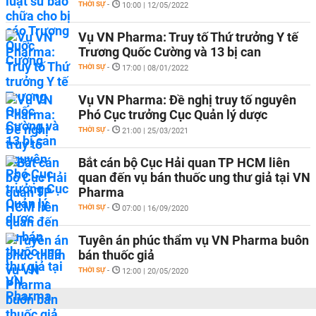
THỜI SỰ
-
10:00 | 12/05/2022
Vụ VN Pharma: Truy tố Thứ trưởng Y tế
Trương Quốc Cường và 13 bị can
THỜI SỰ
-
17:00 | 08/01/2022
Vụ VN Pharma: Đề nghị truy tố nguyên
Phó Cục trưởng Cục Quản lý dược
THỜI SỰ
-
21:00 | 25/03/2021
Bắt cán bộ Cục Hải quan TP HCM liên
quan đến vụ bán thuốc ung thư giả tại VN
Pharma
THỜI SỰ
-
07:00 | 16/09/2020
Tuyên án phúc thẩm vụ VN Pharma buôn
bán thuốc giả
THỜI SỰ
-
12:00 | 20/05/2020