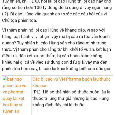
Tuy nhiên, khi HĐXX hỏi lại bị cáo Hùng thì bị cáo này cho
rằng số tiền hơn 100 tỷ đồng đó là dùng đi vay ngân hàng
(!?). Bị cáo Hùng vẫn quanh co trước các câu hỏi của vị
Chủ tọa phiên tòa.
Vị thẩm phán hỏi bị cáo Hùng về kháng cáo, vì sao với
hàng loạt hành vi vi phạm vậy mà bị cáo ra tòa vẫn loanh
quanh? Tuy nhiên bị cáo Hùng vẫn cho rằng mình trung
thực. Vị thẩm phán cho rằng từ khi khởi tố vụ án, kết luận
điều tra, đến xét xử sơ thẩm, bị cáo hoàn toàn không
khiếu nại gì cả về việc sử dụng con dấu giả, vậy mà đến
phiên tòa hôm nay, bị cáo lại khai không biết con dấu giả.
Các bị cáo vụ VN Pharma buôn lậu thuốc
kêu oan
(PL)- Hồ sơ thể hiện số thuốc buôn lậu là
thuốc trị ung thư giả nhưng bị cáo Hùng
khẳng định đây chỉ là thuốc ...