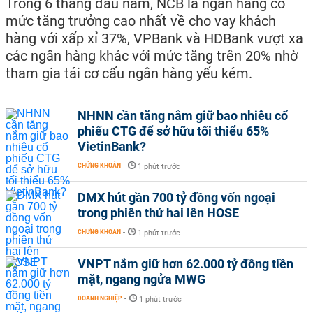
Trong 6 tháng đầu năm, NCB là ngân hàng có
mức tăng trưởng cao nhất về cho vay khách
hàng với xấp xỉ 37%, VPBank và HDBank vượt xa
các ngân hàng khác với mức tăng trên 20% nhờ
tham gia tái cơ cấu ngân hàng yếu kém.
NHNN cần tăng nắm giữ bao nhiêu cổ
phiếu CTG để sở hữu tối thiểu 65%
VietinBank?
CHỨNG KHOÁN
-
1 phút trước
DMX hút gần 700 tỷ đồng vốn ngoại
trong phiên thứ hai lên HOSE
CHỨNG KHOÁN
-
1 phút trước
VNPT nắm giữ hơn 62.000 tỷ đồng tiền
mặt, ngang ngửa MWG
DOANH NGHIỆP
-
1 phút trước