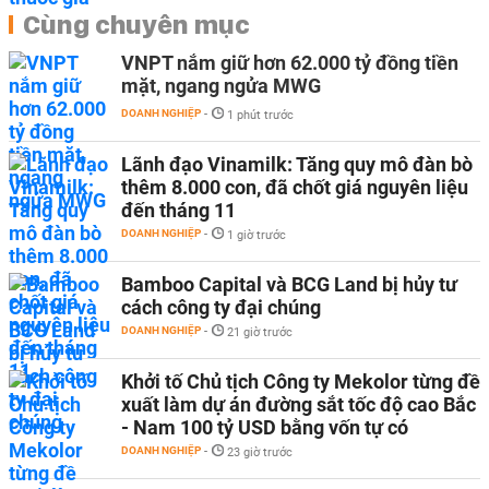
Cùng chuyên mục
VNPT nắm giữ hơn 62.000 tỷ đồng tiền
mặt, ngang ngửa MWG
DOANH NGHIỆP
-
1 phút trước
Lãnh đạo Vinamilk: Tăng quy mô đàn bò
thêm 8.000 con, đã chốt giá nguyên liệu
đến tháng 11
DOANH NGHIỆP
-
1 giờ trước
Bamboo Capital và BCG Land bị hủy tư
cách công ty đại chúng
DOANH NGHIỆP
-
21 giờ trước
Khởi tố Chủ tịch Công ty Mekolor từng đề
xuất làm dự án đường sắt tốc độ cao Bắc
- Nam 100 tỷ USD bằng vốn tự có
DOANH NGHIỆP
-
23 giờ trước