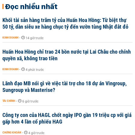
Đọc nhiều nhất
Khối tài sản hàng trăm tỷ của Huấn Hoa Hồng: Từ biệt thự
50 tỷ, dàn siêu xe hàng chục tỷ đến vườn tùng Nhật đắt đỏ
KINH DOANH
-
14 giờ trước
Huấn Hoa Hồng chỉ trao 24 bồn nước tại Lai Châu cho chính
quyền xã, không trao tiền
KINH DOANH
-
4 phút trước
Lãnh đạo MB nói gì về việc tài trợ cho 18 dự án Vingroup,
Sungroup và Masterise?
TÀI CHÍNH
-
6 giờ trước
Công ty con của HAGL chốt ngày IPO gần 19 triệu cp với giá
gấp hơn 4 lần cổ phiếu HAG
CHỨNG KHOÁN
-
4 giờ trước