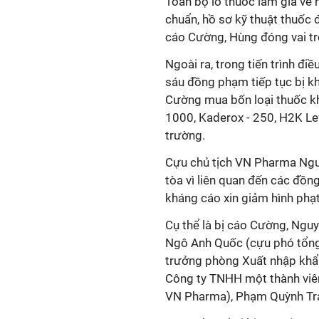
Toàn bộ lô thuốc làm giả về 
chuẩn, hồ sơ kỹ thuật thuốc đ
cáo Cường, Hùng đóng vai tr
Ngoài ra, trong tiến trình đ
sáu đồng phạm tiếp tục bị kh
Cường mua bốn loại thuốc khá
1000, Kaderox - 250, H2K Lev
trường.
Cựu chủ tịch VN Pharma Ng
tòa vì liên quan đến các đồn
kháng cáo xin giảm hình phạt
Cụ thể là bị cáo Cường, Ngu
Ngô Anh Quốc (cựu phó tổn
trưởng phòng Xuất nhập khẩ
Công ty TNHH một thành viê
VN Pharma), Phạm Quỳnh Tra