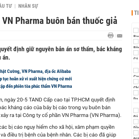
ẦU TƯ
NHÂN SỰ
T
 VN Pharma buôn bán thuốc giả
uyết định giữ nguyên bản án sơ thẩm, bác kháng
ụ án.
 Nhật Cường, VN Pharma, địa ốc Alibaba
p tục hoãn xử vì xuất hiện chứng cứ mới
tập đến phiên tòa phúc thẩm VN Pharma
 án, ngày 20-5 TAND Cấp cao tại TP.HCM quyết định
bác kháng cáo của bảy bị cáo trong vụ buôn bán
, xảy ra tại Công ty cổ phần VN Pharma (VN Pharma).
các bị cáo nguy hiểm cho xã hội, xâm phạm quyền
à điều trị bệnh của bệnh nhân. Các bị cáo đã giúp