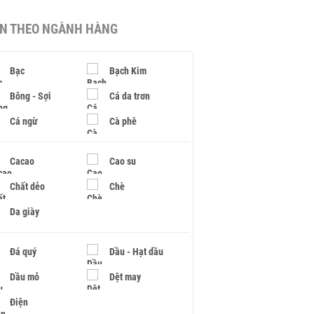
IN THEO NGÀNH HÀNG
Bạc
Bạch Kim
Bông - Sợi
Cá da trơn
Cá ngừ
Cà phê
Cacao
Cao su
Chất dẻo
Chè
Da giày
Đá quý
Dầu - Hạt dầu
Dầu mỏ
Dệt may
Điện