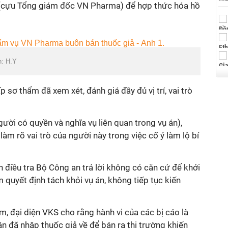
(cựu Tổng giám đốc VN Pharma) để hợp thức hóa hồ
h: H.Y
p sơ thẩm đã xem xét, đánh giá đầy đủ vị trí, vai trò
ời có quyền và nghĩa vụ liên quan trong vụ án),
m rõ vai trò của người này trong việc cố ý làm lộ bí
 điều tra Bộ Công an trả lời không có căn cứ để khởi
quyết định tách khỏi vụ án, không tiếp tục kiến
m, đại diện VKS cho rằng hành vi của các bị cáo là
ận đã nhập thuốc giả về để bán ra thị trường khiến