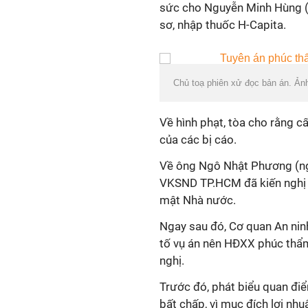
sức cho Nguyễn Minh Hùng 
sơ, nhập thuốc H-Capita.
Chủ toạ phiên xử đọc bản án. Ản
Về hình phạt, tòa cho rằng cấ
của các bị cáo.
Về ông Ngô Nhật Phương (ngư
VKSND TP.HCM đã kiến nghị là
mật Nhà nước.
Ngay sau đó, Cơ quan An ninh
tố vụ án nên HĐXX phúc thẩm 
nghị.
Trước đó, phát biểu quan điể
bất chấp, vì mục đích lợi nhu