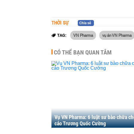
THỜI SỰ
Chia sẻ
VN Pharma
vụ án VN Pharma
TAG:
CÓ THỂ BẠN QUAN TÂM
Vụ VN Pharma: 6 luật sư bào chữa ch
cáo Trương Quốc Cường