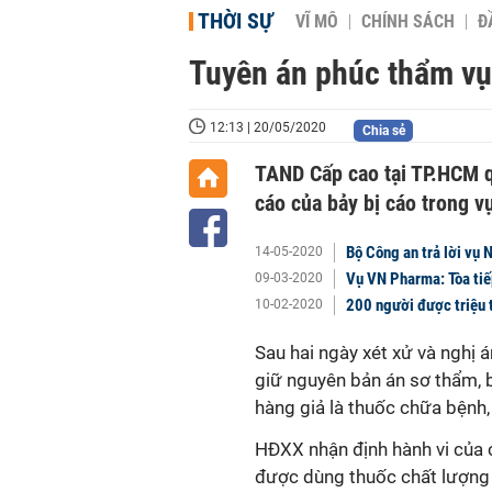
THỜI SỰ
VĨ MÔ
CHÍNH SÁCH
Đ
Tuyên án phúc thẩm vụ
12:13 | 20/05/2020
Chia sẻ
TAND Cấp cao tại TP.HCM q
cáo của bảy bị cáo trong v
Bộ Công an trả lời vụ
14-05-2020
Vụ VN Pharma: Tòa tiế
09-03-2020
200 người được triệu 
10-02-2020
Sau hai ngày xét xử và nghị
giữ nguyên bản án sơ thẩm, 
hàng giả là thuốc chữa bệnh
HĐXX nhận định hành vi của 
được dùng thuốc chất lượng v