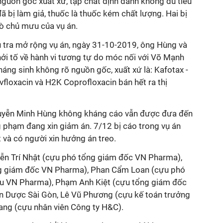
nguồn gốc xuất xứ, tạp chất định danh không đủ tiêu
ã bị làm giả, thuốc là thuốc kém chất lượng. Hai bị
ò chủ mưu của vụ án.
iều tra mở rộng vụ án, ngày 31-10-2019, ông Hùng và
ởi tố về hành vi tương tự do móc nối với Võ Mạnh
ng sinh không rõ nguồn gốc, xuất xứ là: Kafotax -
floxacin và H2K Coprofloxacin bán hết ra thị
uyễn Minh Hùng không kháng cáo vẫn được đưa đến
g phạm đang xin giảm án. 7/12 bị cáo trong vụ án
 và có người xin hưởng án treo.
yễn Trí Nhật (cựu phó tổng giám đốc VN Pharma),
g giám đốc VN Pharma), Phan Cẩm Loan (cựu phó
u VN Pharma), Phạm Anh Kiệt (cựu tổng giám đốc
n Dược Sài Gòn, Lê Vũ Phương (cựu kế toán trưởng
ng (cựu nhân viên Công ty H&C).