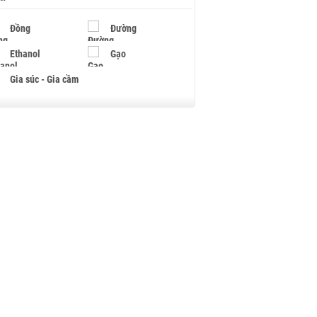
Đồng
Đường
Ethanol
Gạo
Gia súc - Gia cầm
Giấy
Gỗ
Hạt điều
Hồ tiêu - Hạt tiêu
Khí đốt
Kim loại khác
Mắc ca
Muối
Ngũ cốc
Nhựa - Hạt nhựa
Palladium
Phân bón