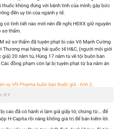
i thuốc không đúng với bệnh tình của mình, gây bức
ưởng đến uy tín của ngành y tế.
g có tình tiết nào mới nên đề nghị HĐXX giữ nguyên
p sơ thẩm.
M xử sơ thẩm đã tuyên phạt bị cáo Võ Mạnh Cường
 Thương mại hàng hải quốc tế H&C, (người môi giới
giả) 20 năm tù, Hùng 17 năm tù về tội buôn bán
. Các đồng phạm còn lại bị tuyên phạt từ ba năm án
h: H.Y
ị cáo đã có hành vi làm giả giấy tờ, chứng từ... để
ộp H-Capita rồi nâng khống giá trị để bán kiếm lời.