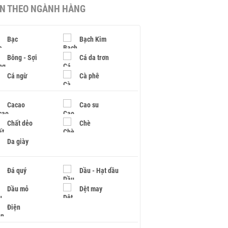
IN THEO NGÀNH HÀNG
Bạc
Bạch Kim
Bông - Sợi
Cá da trơn
Cá ngừ
Cà phê
Cacao
Cao su
Chất dẻo
Chè
Da giày
Đá quý
Dầu - Hạt dầu
Dầu mỏ
Dệt may
Điện