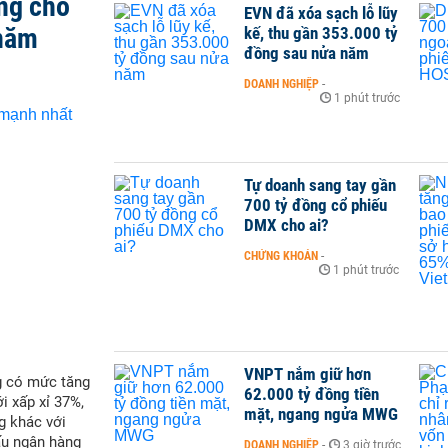
ng cho
EVN đã xóa sạch lỗ lũy
 năm
kế, thu gần 353.000 tỷ
đồng sau nửa năm
DOANH NGHIỆP
-
1 phút trước
Tự doanh sang tay gần
700 tỷ đồng cổ phiếu
DMX cho ai?
CHỨNG KHOÁN
-
1 phút trước
VNPT nắm giữ hơn
g có mức tăng
62.000 tỷ đồng tiền
i xấp xỉ 37%,
mặt, ngang ngửa MWG
g khác với
ấu ngân hàng
DOANH NGHIỆP
-
3 giờ trước