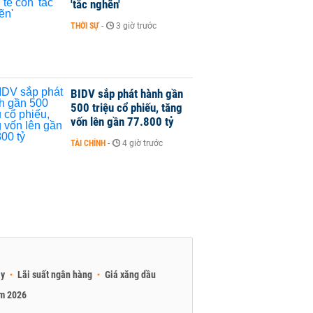
'tắc nghẽn'
THỜI SỰ
-
3 giờ trước
BIDV sắp phát hành gần
500 triệu cổ phiếu, tăng
vốn lên gần 77.800 tỷ
TÀI CHÍNH
-
4 giờ trước
ay
Lãi suất ngân hàng
Giá xăng dầu
am 2026