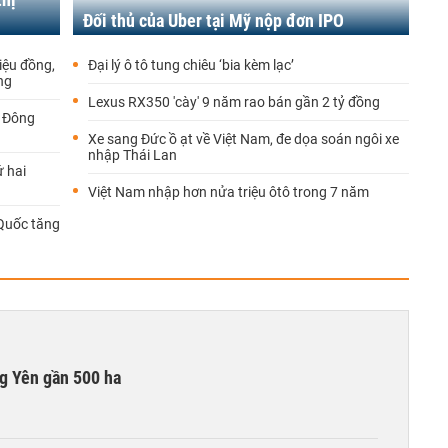
Đối thủ của Uber tại Mỹ nộp đơn IPO
iệu đồng,
Đại lý ô tô tung chiêu ‘bia kèm lạc’
ng
Lexus RX350 'cày' 9 năm rao bán gần 2 tỷ đồng
i Đông
Xe sang Đức ồ ạt về Việt Nam, đe dọa soán ngôi xe
nhập Thái Lan
ứ hai
Việt Nam nhập hơn nửa triệu ôtô trong 7 năm
Quốc tăng
g Yên gần 500 ha