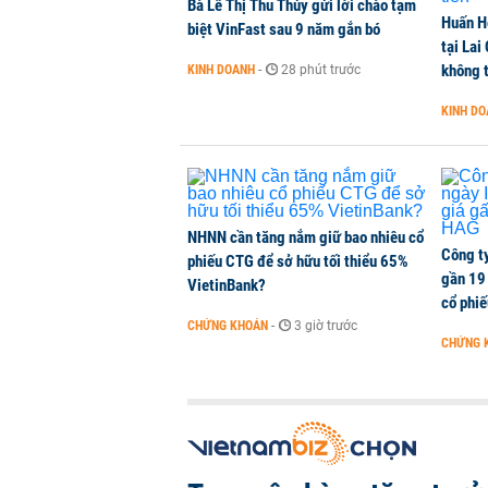
Bà Lê Thị Thu Thủy gửi lời chào tạm
Huấn H
Kiến nghị đưa người bán hàng onl
biệt VinFast sau 9 năm gắn bó
tại Lai
THỜI SỰ
-
1 phút trước
không t
KINH DOANH
-
28 phút trước
KINH D
TikToker Khánh Sky, Vua Quạt, Hồ
KINH DOANH
-
1 phút trước
NHNN cần tăng nắm giữ bao nhiêu cổ
Công t
phiếu CTG để sở hữu tối thiểu 65%
gần 19 
VietinBank?
cổ phi
CHỨNG KHOÁN
-
3 giờ trước
CHỨNG 