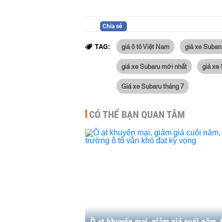
Chia sẻ
giá ô tô Việt Nam
giá xe Subar
TAG:
giá xe Subaru mới nhất
giá xe
Giá xe Subaru tháng 7
CÓ THỂ BẠN QUAN TÂM
Ồ ạt khuyến mại, giảm giá cuối năm, 