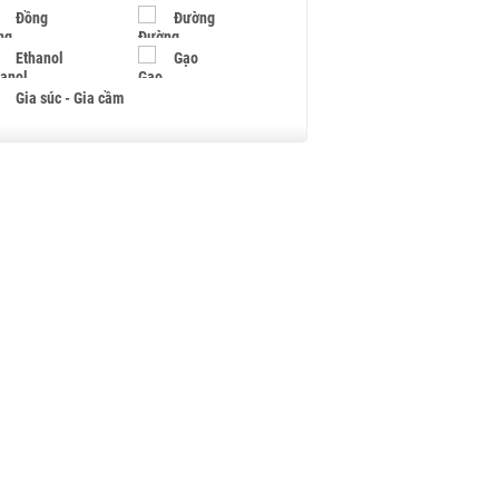
Đồng
Đường
Ethanol
Gạo
Gia súc - Gia cầm
Giấy
Gỗ
Hạt điều
Hồ tiêu - Hạt tiêu
Khí đốt
Kim loại khác
Mắc ca
Muối
Ngũ cốc
Nhựa - Hạt nhựa
Palladium
Phân bón
Rau - Củ -Quả
Sắt thép