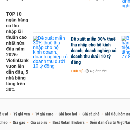
TOP 10
ngân hàng
có thu
nhập lãi
thuần cao
Đề xuất miễn 30% thuế
nhất nửa
thu nhập cho hộ kinh
đầu năm
doanh, doanh nghiệp có
2026:
doanh thu dưới 10 tỷ
VietinBank
đồng
vươn lên
THỜI SỰ
-
4 giờ trước
dẫn đầu, 5
nhà băng
tăng trên
30%
á usd
Tỷ giá yen
Tỷ giá euro
Giá heo hơi
Giá cà phê
Giá tiêu hôm n
t heo
Giá gạo
Giá cao su
Best Retail Brokers
Diễn đàn đầu tư Việt N