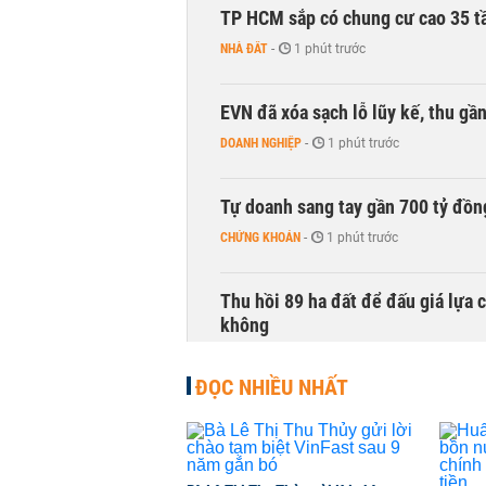
TP HCM sắp có chung cư cao 35 tầ
NHÀ ĐẤT
-
1 phút trước
EVN đã xóa sạch lỗ lũy kế, thu g
DOANH NGHIỆP
-
1 phút trước
Tự doanh sang tay gần 700 tỷ đồn
CHỨNG KHOÁN
-
1 phút trước
Thu hồi 89 ha đất để đấu giá lựa 
không
NHÀ ĐẤT
-
1 phút trước
ĐỌC NHIỀU NHẤT
Dòng tiền ngoại bất ngờ trở lại T
CHỨNG KHOÁN
-
1 phút trước