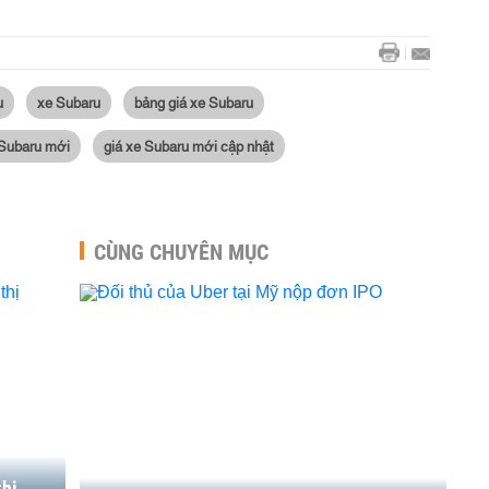
u
xe Subaru
bảng giá xe Subaru
 Subaru mới
giá xe Subaru mới cập nhật
CÙNG CHUYÊN MỤC
thị