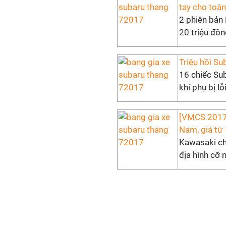
tay cho toà
2 phiên bản
20 triệu đồn
Triệu hồi Su
16 chiếc Sub
khí phụ bị l
[VMCS 2017]
Nam, giá từ 
Kawasaki chí
địa hình cỡ 