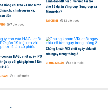
Lãnh đạo MB nói gì về việc tài trợ
oa Hồng chỉ trao 24 bồn nước
ine, lao động công trình đóng BHXH bắt buộc
cho 18 dự án Vingroup, Sungroup và
 Châu cho chính quyền xã,
Masterise?
rao tiền
TÀI CHÍNH
-
12 giờ trước
OANH
-
7 giờ trước
 Văn Khoa bị khởi tố
Chứng khoán VIX chốt ngày chia cổ
tức ngay trong tháng 8
y con của HAGL chốt ngày IPO
triệu cp với giá gấp hơn 4 lần
CHỨNG KHOÁN
-
3 giờ trước
ếu HAG
KHOÁN
-
11 giờ trước