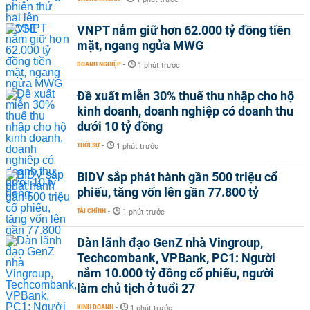
VNPT nắm giữ hơn 62.000 tỷ đồng tiền
mặt, ngang ngửa MWG
DOANH NGHIỆP
-
1 phút trước
Đề xuất miễn 30% thuế thu nhập cho hộ
kinh doanh, doanh nghiệp có doanh thu
dưới 10 tỷ đồng
THỜI SỰ
-
1 phút trước
BIDV sắp phát hành gần 500 triệu cổ
phiếu, tăng vốn lên gần 77.800 tỷ
TÀI CHÍNH
-
1 phút trước
Dàn lãnh đạo GenZ nhà Vingroup,
Techcombank, VPBank, PC1: Người
nắm 10.000 tỷ đồng cổ phiếu, người
làm chủ tịch ở tuổi 27
KINH DOANH
-
1 phút trước