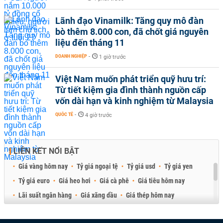
Lãnh đạo Vinamilk: Tăng quy mô đàn
bò thêm 8.000 con, đã chốt giá nguyên
liệu đến tháng 11
DOANH NGHIỆP
-
1 giờ trước
Việt Nam muốn phát triển quỹ hưu trí:
Từ tiết kiệm gia đình thành nguồn cấp
vốn dài hạn và kinh nghiệm từ Malaysia
QUỐC TẾ
-
4 giờ trước
LIÊN KẾT NỔI BẬT
Giá vàng hôm nay
Tỷ giá ngoại tệ
Tỷ giá usd
Tỷ giá yen
Tỷ giá euro
Giá heo hơi
Giá cà phê
Giá tiêu hôm nay
Lãi suất ngân hàng
Giá xăng dầu
Giá thép hôm nay
Giá sầu riêng
Giá thịt heo
Giá gạo
Giá cao su