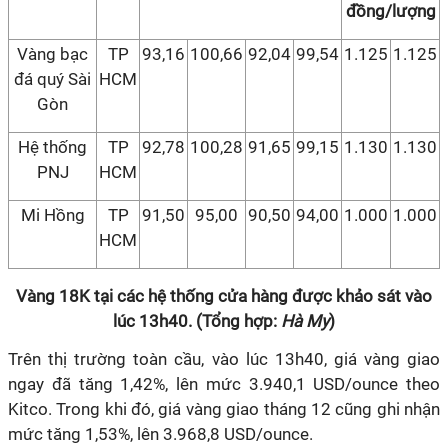
đồng/lượng
Vàng bạc
TP
93,16
100,66
92,04
99,54
1.125
1.125
đá quý Sài
HCM
Gòn
Hệ thống
TP
92,78
100,28
91,65
99,15
1.130
1.130
PNJ
HCM
Mi Hồng
TP
91,50
95,00
90,50
94,00
1.000
1.000
HCM
Vàng 18K tại các hệ thống cửa hàng được khảo sát vào
lúc 13h40. (Tổng hợp:
Hà My
)
Trên thị trường toàn cầu, vào lúc 13h40, giá vàng giao
ngay đã tăng 1,42%, lên mức 3.940,1 USD/ounce theo
Kitco. Trong khi đó, giá vàng giao tháng 12 cũng ghi nhận
mức tăng 1,53%, lên 3.968,8 USD/ounce.