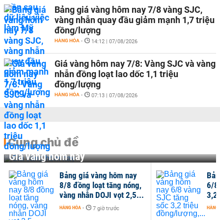
Bảng giá vàng hôm nay 7/8 vàng SJC,
vàng nhẫn quay đầu giảm mạnh 1,7 triệu
đồng/lượng
HÀNG HÓA
-
14:12 | 07/08/2026
Giá vàng hôm nay 7/8: Vàng SJC và vàng
nhẫn đồng loạt lao dốc 1,1 triệu
đồng/lượng
HÀNG HÓA
-
07:13 | 07/08/2026
Cùng chủ đề
Giá vàng hôm nay
Bảng giá vàng hôm nay
Bản
8/8 đồng loạt tăng nóng,
6/8
vàng nhẫn DOJI vọt 2,5...
3,2 
HÀNG HÓA
-
HÀNG
7 giờ trước