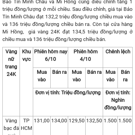
Bảo Tín Minh Châu và Mi Hồng cùng điều chỉnh tăng 1
triệu đồng/lượng ở mỗi chiều. Sau điều chỉnh, giá tại Bảo
Tín Minh Châu đạt 132,2 triệu đồng/lượng chiều mua vào
và 136 triệu đồng/lượng chiều bán ra. Còn tại cửa hàng
Mi Hồng, giá vàng 24K đạt 134,5 triệu đồng/lượng ở
chiều mua và 136 triệu đồng/lượng chiều bán.
Vàng
Khu
Phiên hôm nay
Phiên hôm
Chênh lệch
nữ
vực
6/10
4/10
trang
Mua
Bán ra
Mua
Bán ra
Mua
Bán
24K
vào
vào
vào
ra
Đơn vị tính: Triệu đồng/lượng
Đơn vị tính:
Nghìn
đồng/lượng
Vàng
TP
131,00
134,00
129,50
132,50
1.500
1.500
bạc đá
HCM