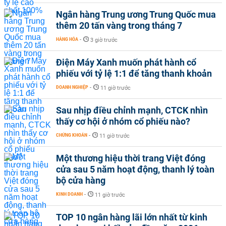
Ngân hàng Trung ương Trung Quốc mua
thêm 20 tấn vàng trong tháng 7
HÀNG HÓA
-
3 giờ trước
Điện Máy Xanh muốn phát hành cổ
phiếu với tỷ lệ 1:1 để tăng thanh khoản
DOANH NGHIỆP
-
11 giờ trước
Sau nhịp điều chỉnh mạnh, CTCK nhìn
thấy cơ hội ở nhóm cổ phiếu nào?
CHỨNG KHOÁN
-
11 giờ trước
Một thương hiệu thời trang Việt đóng
cửa sau 5 năm hoạt động, thanh lý toàn
bộ cửa hàng
KINH DOANH
-
11 giờ trước
TOP 10 ngân hàng lãi lớn nhất từ kinh