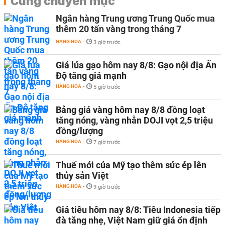
Cùng chuyên mục
Ngân hàng Trung ương Trung Quốc mua
thêm 20 tấn vàng trong tháng 7
HÀNG HÓA
-
3 giờ trước
Giá lúa gạo hôm nay 8/8: Gạo nội địa Ấn
Độ tăng giá mạnh
HÀNG HÓA
-
5 giờ trước
Bảng giá vàng hôm nay 8/8 đồng loạt
tăng nóng, vàng nhẫn DOJI vọt 2,5 triệu
đồng/lượng
HÀNG HÓA
-
7 giờ trước
Thuế mới của Mỹ tạo thêm sức ép lên
thủy sản Việt
HÀNG HÓA
-
9 giờ trước
Giá tiêu hôm nay 8/8: Tiêu Indonesia tiếp
đà tăng nhẹ, Việt Nam giữ giá ổn định