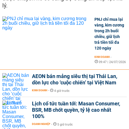
lý.
PNJ chỉ mua lại
vàng, kim cương
trong 2h buổi
chiều, giữ lịch
trả tiền tối đa
120 ngày
KINH DOANH
-
09:47 | 24/07/2026
AEON bán mảng siêu thị tại Thái Lan,
dồn lực cho ‘cuộc chiến’ tại Việt Nam
KINH DOANH
-
4 giờ trước
Lịch cổ tức tuần tới: Masan Consumer,
BSR, MB chốt quyền, tỷ lệ cao nhất
100%
DOANH NGHIỆP
-
5 giờ trước