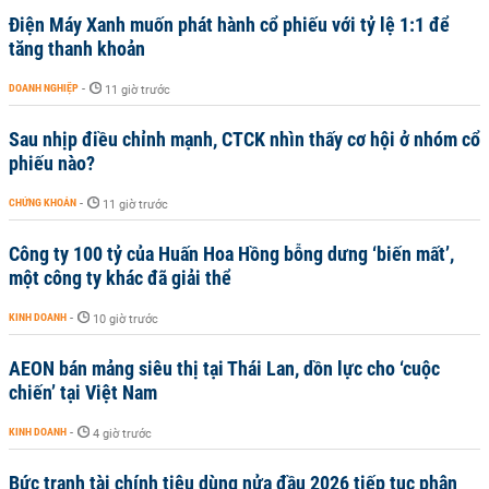
Điện Máy Xanh muốn phát hành cổ phiếu với tỷ lệ 1:1 để
tăng thanh khoản
DOANH NGHIỆP
-
11 giờ trước
Sau nhịp điều chỉnh mạnh, CTCK nhìn thấy cơ hội ở nhóm cổ
phiếu nào?
CHỨNG KHOÁN
-
11 giờ trước
Công ty 100 tỷ của Huấn Hoa Hồng bỗng dưng ‘biến mất’,
một công ty khác đã giải thể
KINH DOANH
-
10 giờ trước
AEON bán mảng siêu thị tại Thái Lan, dồn lực cho ‘cuộc
chiến’ tại Việt Nam
KINH DOANH
-
4 giờ trước
Bức tranh tài chính tiêu dùng nửa đầu 2026 tiếp tục phân