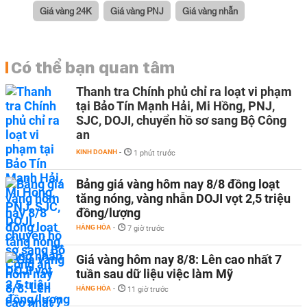
Giá vàng 24K
Giá vàng PNJ
Giá vàng nhẫn
Có thể bạn quan tâm
Thanh tra Chính phủ chỉ ra loạt vi phạm
tại Bảo Tín Mạnh Hải, Mi Hồng, PNJ,
SJC, DOJI, chuyển hồ sơ sang Bộ Công
an
KINH DOANH
-
1 phút trước
Bảng giá vàng hôm nay 8/8 đồng loạt
tăng nóng, vàng nhẫn DOJI vọt 2,5 triệu
đồng/lượng
HÀNG HÓA
-
7 giờ trước
Giá vàng hôm nay 8/8: Lên cao nhất 7
tuần sau dữ liệu việc làm Mỹ
HÀNG HÓA
-
11 giờ trước