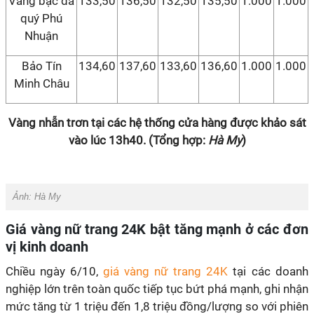
Vàng bạc đá
133,50
136,50
132,50
135,50
1.000
1.000
quý Phú
Nhuận
Bảo Tín
134,60
137,60
133,60
136,60
1.000
1.000
Minh Châu
Vàng nhẫn trơn tại các hệ thống cửa hàng được khảo sát
vào lúc 13h40. (Tổng hợp:
Hà My
)
Ảnh:
Hà My
Giá vàng nữ trang 24K bật tăng mạnh ở các đơn
vị kinh doanh
Chiều ngày 6/10,
giá vàng nữ trang 24K
tại các doanh
nghiệp lớn trên toàn quốc tiếp tục bứt phá mạnh, ghi nhận
mức tăng từ 1 triệu đến 1,8 triệu đồng/lượng so với phiên