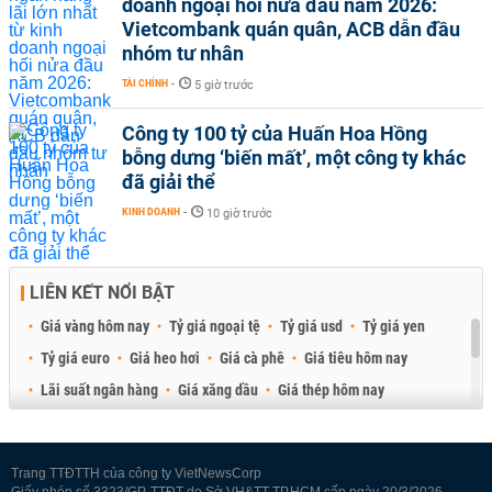
doanh ngoại hối nửa đầu năm 2026:
Vietcombank quán quân, ACB dẫn đầu
nhóm tư nhân
TÀI CHÍNH
-
5 giờ trước
Công ty 100 tỷ của Huấn Hoa Hồng
bỗng dưng ‘biến mất’, một công ty khác
đã giải thể
KINH DOANH
-
10 giờ trước
LIÊN KẾT NỔI BẬT
Giá vàng hôm nay
Tỷ giá ngoại tệ
Tỷ giá usd
Tỷ giá yen
Tỷ giá euro
Giá heo hơi
Giá cà phê
Giá tiêu hôm nay
Lãi suất ngân hàng
Giá xăng dầu
Giá thép hôm nay
Giá sầu riêng
Giá thịt heo
Giá gạo
Giá cao su
Best Retail Brokers
Diễn đàn đầu tư Việt Nam 2026
Trang TTĐTTH của công ty VietNewsCorp
Giấy phép số 3323/GP-TTĐT do Sở VH&TT TP.HCM cấp ngày 20/3/2026