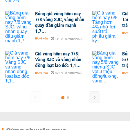
Bảng giá vàng hôm nay
Giá
7/8 vàng SJC, vàng nhẫn
Tăn
quay đầu giảm mạnh
trái
1,7...
HÀNG
HÀNG HÓA
-
14:12 | 07/08/2026
Giá vàng hôm nay 7/8:
Bản
Vàng SJC và vàng nhẫn
5/8
đồng loạt lao dốc 1,1...
tri
HÀNG HÓA
-
HÀNG
07:13 | 07/08/2026