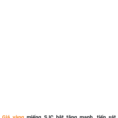
Giá vàng
miếng SJC bật tăng mạnh, tiến sát