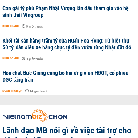
Con gái tỷ phú Phạm Nhật Vượng lần đầu tham gia vào hệ
sinh thái Vingroup
KINH DOANH
-
9 giờ trước
Khối tài sản hàng trăm tỷ của Huấn Hoa Hồng: Từ biệt thự
50 tỷ, dàn siêu xe hàng chục tỷ đến vườn tùng Nhật đắt đỏ
KINH DOANH
-
4 giờ trước
Hoá chất Đức Giang công bố hai ứng viên HĐQT, cổ phiếu
DGC tăng trần
DOANH NGHIỆP
-
14 giờ trước
Lãnh đạo MB nói gì về việc tài trợ cho