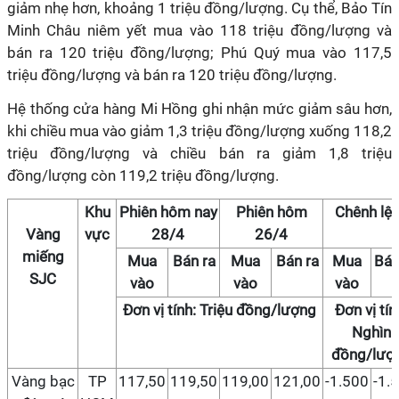
giảm nhẹ hơn, khoảng 1 triệu đồng/lượng. Cụ thể, Bảo Tín
Minh Châu niêm yết mua vào 118 triệu đồng/lượng và
bán ra 120 triệu đồng/lượng; Phú Quý mua vào 117,5
triệu đồng/lượng và bán ra 120 triệu đồng/lượng.
Hệ thống cửa hàng Mi Hồng ghi nhận mức giảm sâu hơn,
khi chiều mua vào giảm 1,3 triệu đồng/lượng xuống 118,2
triệu đồng/lượng và chiều bán ra giảm 1,8 triệu
đồng/lượng còn 119,2 triệu đồng/lượng.
Khu
Phiên hôm nay
Phiên hôm
Chênh lệ
Vàng
vực
28/4
26/4
miếng
Mua
Bán ra
Mua
Bán ra
Mua
Bán
SJC
vào
vào
vào
Đơn vị tính: Triệu đồng/lượng
Đơn vị tín
Nghìn
đồng/lượ
Vàng bạc
TP
117,50
119,50
119,00
121,00
-1.500
-1.