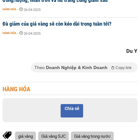
đồng/lượng, nhẫn trơn và nữ trang cũng giảm sâu
HÀNG HÓA
-
26-04-2025
Đà giảm của giá vàng sẽ còn kéo dài trong tuần tới?
HÀNG HÓA
-
26-04-2025
Du Y
Theo
Doanh Nghiệp & Kinh Doanh
Copy link
HÀNG HÓA
Chia sẻ
giá vàng
Giá vàng SJC
Giá vàng trong nước