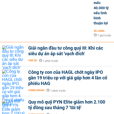
mốc
40.000 tỷ
nếu tình
hình
thuận lợi
TÀI CHÍNH
-
7 giờ trước
Giải ngân đầu tư công quý III: Khi các
siêu dự án áp sát 'vạch đích'
THỜI SỰ
-
1 phút trước
Công ty con của HAGL chốt ngày IPO
gần 19 triệu cp với giá gấp hơn 4 lần cổ
phiếu HAG
CHỨNG KHOÁN
-
1 phút trước
Quy mô quỹ PYN Elite giảm hơn 2.100
tỷ đồng sau tháng 7 ‘tồi tệ’