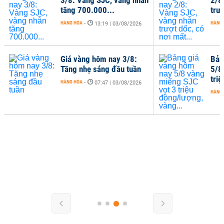
tăng 700.000...
trượ
HÀNG HÓA
-
HÀNG
13:19 | 03/08/2026
Giá vàng hôm nay 3/8:
Bản
Tăng nhẹ sáng đầu tuần
5/8
tri
HÀNG HÓA
-
07:47 | 03/08/2026
HÀNG