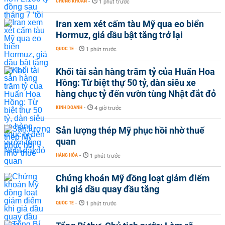
CHỨNG KHOÁN
-
1 phút trước
Iran xem xét cấm tàu Mỹ qua eo biển
Hormuz, giá dầu bật tăng trở lại
QUỐC TẾ
-
1 phút trước
Khối tài sản hàng trăm tỷ của Huấn Hoa
Hồng: Từ biệt thự 50 tỷ, dàn siêu xe
hàng chục tỷ đến vườn tùng Nhật đắt đỏ
KINH DOANH
-
4 giờ trước
Sản lượng thép Mỹ phục hồi nhờ thuế
quan
HÀNG HÓA
-
1 phút trước
Chứng khoán Mỹ đồng loạt giảm điểm
khi giá dầu quay đầu tăng
QUỐC TẾ
-
1 phút trước