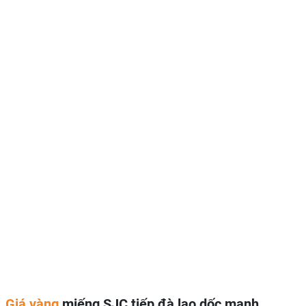
Giá vàng
miếng SJC tiếp đà lao dốc mạnh