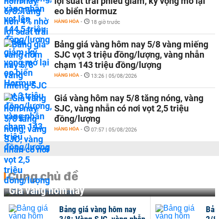
lợi suất trái phiếu giảm, kỳ vọng mở lại
eo biển Hormuz
HÀNG HÓA
-
18 giờ trước
Bảng giá vàng hôm nay 5/8 vàng miếng
SJC vọt 3 triệu đồng/lượng, vàng nhẫn
chạm 143 triệu đồng/lượng
HÀNG HÓA
-
13:26 | 05/08/2026
Giá vàng hôm nay 5/8 tăng nóng, vàng
SJC, vàng nhẫn có nơi vọt 2,5 triệu
đồng/lượng
HÀNG HÓA
-
07:57 | 05/08/2026
Cùng chủ đề
Giá vàng hôm nay
Bảng giá vàng hôm nay
Bản
3/8: Vàng SJC, vàng nhẫn
2/8