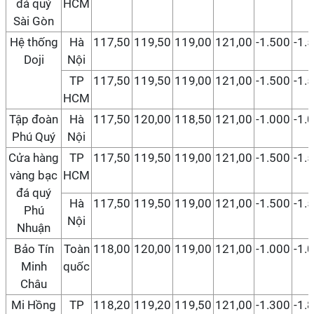
đá quý
HCM
Sài Gòn
Hệ thống
Hà
117,50
119,50
119,00
121,00
-1.500
-1.
Doji
Nội
TP
117,50
119,50
119,00
121,00
-1.500
-1.
HCM
Tập đoàn
Hà
117,50
120,00
118,50
121,00
-1.000
-1.
Phú Quý
Nội
Cửa hàng
TP
117,50
119,50
119,00
121,00
-1.500
-1.
vàng bạc
HCM
đá quý
Hà
117,50
119,50
119,00
121,00
-1.500
-1.
Phú
Nội
Nhuận
Bảo Tín
Toàn
118,00
120,00
119,00
121,00
-1.000
-1.
Minh
quốc
Châu
Mi Hồng
TP
118,20
119,20
119,50
121,00
-1.300
-1.