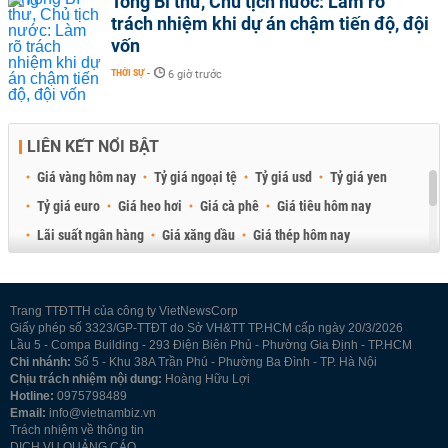
Tổng Bí thư, Chủ tịch nước: Làm rõ
trách nhiệm khi dự án chậm tiến độ, đội
vốn
THỜI SỰ
-
6 giờ trước
LIÊN KẾT NỔI BẬT
Giá vàng hôm nay
Tỷ giá ngoại tệ
Tỷ giá usd
Tỷ giá yen
Tỷ giá euro
Giá heo hơi
Giá cà phê
Giá tiêu hôm nay
Lãi suất ngân hàng
Giá xăng dầu
Giá thép hôm nay
Giá sầu riêng
Giá thịt heo
Giá gạo
Giá cao su
Best Retail Brokers
Diễn đàn đầu tư Việt Nam 2026
Trang TTĐTTH của công ty VietNewsCorp
Giấy phép số 3323/GP-TTĐT do Sở VH&TT TP.HCM cấp ngày 20/3/2026
Lầu 5 - Compa Building - 293 Điện Biên Phủ - Phường Gia Định - TP.HCM
Chi nhánh:
Số 5 - Khu 38A Trần Phú - Phường Ba Đình - TP. Hà Nội
Chịu trách nhiệm nội dung:
Hoàng Hữu Lợi
Hotline:
0975798489
Email:
info@vietnambiz.vn
Trách nhiệm về thông tin
DỊCH VỤ QUẢNG CÁO