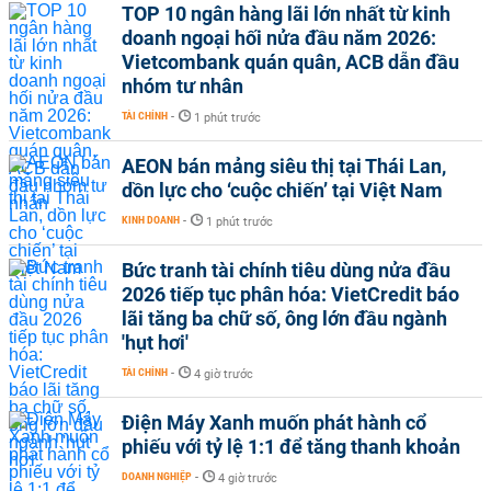
TOP 10 ngân hàng lãi lớn nhất từ kinh
doanh ngoại hối nửa đầu năm 2026:
Vietcombank quán quân, ACB dẫn đầu
nhóm tư nhân
TÀI CHÍNH
-
1 phút trước
AEON bán mảng siêu thị tại Thái Lan,
dồn lực cho ‘cuộc chiến’ tại Việt Nam
KINH DOANH
-
1 phút trước
Bức tranh tài chính tiêu dùng nửa đầu
2026 tiếp tục phân hóa: VietCredit báo
lãi tăng ba chữ số, ông lớn đầu ngành
'hụt hơi'
TÀI CHÍNH
-
4 giờ trước
Điện Máy Xanh muốn phát hành cổ
phiếu với tỷ lệ 1:1 để tăng thanh khoản
DOANH NGHIỆP
-
4 giờ trước