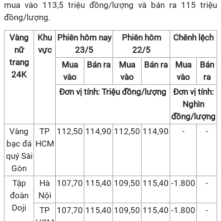
mua vào 113,5 triệu đồng/lượng và bán ra 115 triệu
đồng/lượng.
Vàng
Khu
Phiên hôm nay
Phiên hôm
Chênh lệch
nữ
vực
23/5
22/5
trang
Mua
Bán ra
Mua
Bán ra
Mua
Bán
24K
vào
vào
vào
ra
Đơn vị tính: Triệu đồng/lượng
Đơn vị tính:
Nghìn
đồng/lượng
Vàng
TP
112,50
114,90
112,50
114,90
-
-
bạc đá
HCM
quý Sài
Gòn
Tập
Hà
107,70
115,40
109,50
115,40
-1.800
-
đoàn
Nội
Doji
TP
107,70
115,40
109,50
115,40
-1.800
-