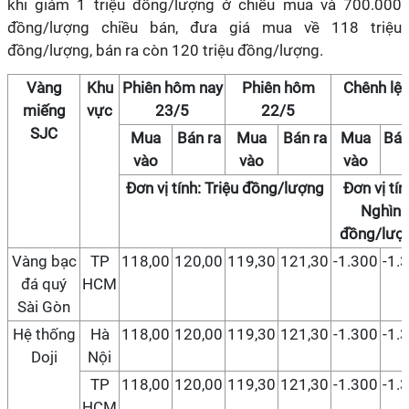
khi giảm 1 triệu đồng/lượng ở chiều mua và 700.000
đồng/lượng chiều bán, đưa giá mua về 118 triệu
đồng/lượng, bán ra còn 120 triệu đồng/lượng.
Vàng
Khu
Phiên hôm nay
Phiên hôm
Chênh lệ
miếng
vực
23/5
22/5
SJC
Mua
Bán ra
Mua
Bán ra
Mua
Bán
vào
vào
vào
Đơn vị tính: Triệu đồng/lượng
Đơn vị tín
Nghìn
đồng/lượ
Vàng bạc
TP
118,00
120,00
119,30
121,30
-1.300
-1.
đá quý
HCM
Sài Gòn
Hệ thống
Hà
118,00
120,00
119,30
121,30
-1.300
-1.
Doji
Nội
TP
118,00
120,00
119,30
121,30
-1.300
-1.
HCM