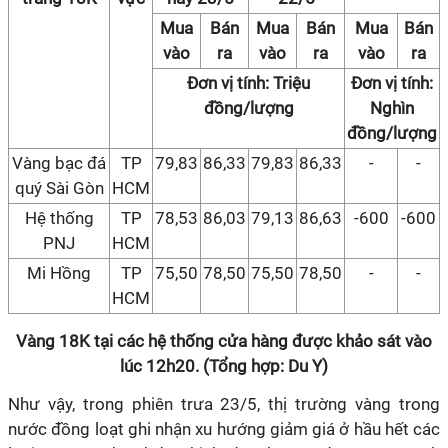
Mua
Bán
Mua
Bán
Mua
Bán
vào
ra
vào
ra
vào
ra
Đơn vị tính: Triệu
Đơn vị tính:
đồng/lượng
Nghìn
đồng/lượng
Vàng bạc đá
TP
79,83
86,33
79,83
86,33
-
-
quý Sài Gòn
HCM
Hệ thống
TP
78,53
86,03
79,13
86,63
-600
-600
PNJ
HCM
Mi Hồng
TP
75,50
78,50
75,50
78,50
-
-
HCM
Vàng 18K tại các hệ thống cửa hàng được khảo sát vào
lúc 12h20. (Tổng hợp: Du Y)
Như vậy, trong phiên trưa 23/5, thị trường vàng trong
nước đồng loạt ghi nhận xu hướng giảm giá ở hầu hết các