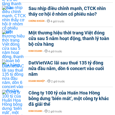
Sau nhịp điều chỉnh mạnh, CTCK nhìn
thấy cơ hội ở nhóm cổ phiếu nào?
CHỨNG KHOÁN
-
4 giờ trước
Một thương hiệu thời trang Việt đóng
cửa sau 5 năm hoạt động, thanh lý toàn
bộ cửa hàng
KINH DOANH
-
4 giờ trước
DatVietVAC lãi sau thuế 135 tỷ đồng
nửa đầu năm, dồn 6 concert vào cuối
năm
DOANH NGHIỆP
-
2 giờ trước
Công ty 100 tỷ của Huấn Hoa Hồng
bỗng dưng ‘biến mất’, một công ty khác
đã giải thể
KINH DOANH
-
2 giờ trước