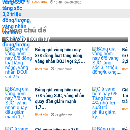
HÀNG HÓA
-
13:48 | 06/08/2026
Cùng chủ đề
Giá vàng hôm nay
Bảng giá vàng hôm nay
Bản
8/8 đồng loạt tăng nóng,
6/8
vàng nhẫn DOJI vọt 2,5...
3,2 
HÀNG HÓA
-
HÀNG
1 phút trước
Bảng giá vàng hôm nay
Giá
7/8 vàng SJC, vàng nhẫn
Tăn
quay đầu giảm mạnh
trái
1,7...
HÀNG
HÀNG HÓA
-
21 giờ trước
Giá vàng hôm nay 7/8:
Bản