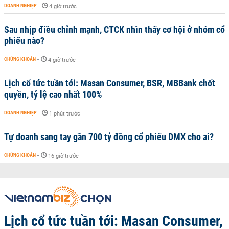
DOANH NGHIỆP
-
4 giờ trước
Sau nhịp điều chỉnh mạnh, CTCK nhìn thấy cơ hội ở nhóm cổ
phiếu nào?
CHỨNG KHOÁN
-
4 giờ trước
Lịch cổ tức tuần tới: Masan Consumer, BSR, MBBank chốt
quyền, tỷ lệ cao nhất 100%
DOANH NGHIỆP
-
1 phút trước
Tự doanh sang tay gần 700 tỷ đồng cổ phiếu DMX cho ai?
CHỨNG KHOÁN
-
16 giờ trước
Lịch cổ tức tuần tới: Masan Consumer,