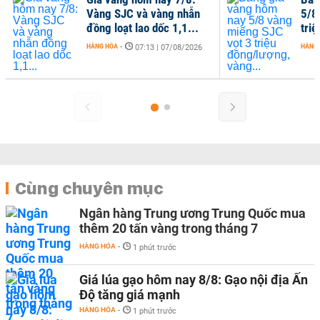
Vàng SJC và vàng nhẫn
5/8
đồng loạt lao dốc 1,1...
tri
HÀNG HÓA
-
HÀNG
07:13 | 07/08/2026
Cùng chuyên mục
Ngân hàng Trung ương Trung Quốc mua
thêm 20 tấn vàng trong tháng 7
HÀNG HÓA
-
1 phút trước
Giá lúa gạo hôm nay 8/8: Gạo nội địa Ấn
Độ tăng giá mạnh
HÀNG HÓA
-
1 phút trước