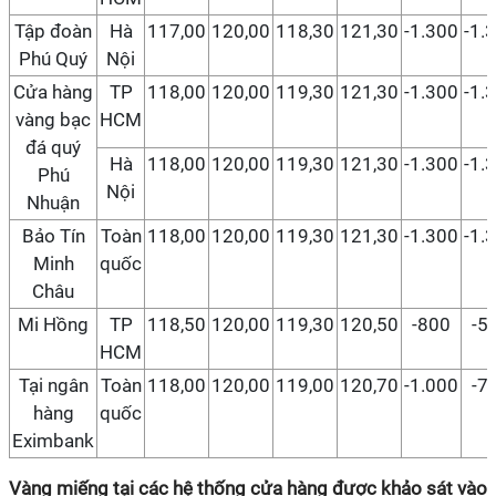
Tập đoàn
Hà
117,00
120,00
118,30
121,30
-1.300
-1.
Phú Quý
Nội
Cửa hàng
TP
118,00
120,00
119,30
121,30
-1.300
-1.
vàng bạc
HCM
đá quý
Hà
118,00
120,00
119,30
121,30
-1.300
-1.
Phú
Nội
Nhuận
Bảo Tín
Toàn
118,00
120,00
119,30
121,30
-1.300
-1.
Minh
quốc
Châu
Mi Hồng
TP
118,50
120,00
119,30
120,50
-800
-5
HCM
Tại ngân
Toàn
118,00
120,00
119,00
120,70
-1.000
-7
hàng
quốc
Eximbank
Vàng miếng tại các hệ thống cửa hàng được khảo sát vào